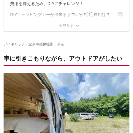
費用を抑えるため、DIYにチャレンジ！
DIYキャンピングカーが出来るまで…その① 費用は？
DIYキャンピングカーが出来るまで…その② ナンバー取
まずはベース車を45万円で購入
得と車検は？
6年前と今とでは、DIYにかかる費用は大きく変わっている
「この車で、何をしたいか？」を一番に考えてDIYの道筋を立てる
インドア派ならではのキャンピングカーの使い方
アイキャッチ・記事中画像撮影：筆者
DIYでの8ナンバー取得は、かなり大変。4ナンバーのままでもメ
リットはある！
バンコンなら、日常の足としても大活躍
思い立ったら、フラリと観光地へ
DIYでもルールさえ守れば車検に合格できるが、車検場で相談する
車に引きこもりながら、アウトドアがしたい
日帰りのつもりが、気分で車中泊に切り替えることも
のが◎
インドア派にこそ、キャンピングカーがおすすめ！
休憩も仕事も、すこぶる快適！
食品の買い物も大助かり
✔こちらの記事もおすすめ