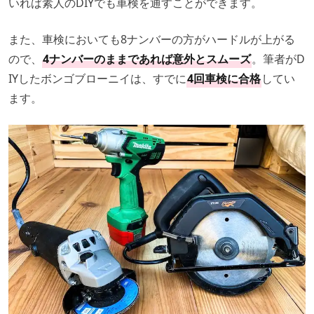
いれば素人のDIYでも車検を通すことができます。
また、車検においても8ナンバーの方がハードルが上がる
ので、
4ナンバーのままであれば意外とスムーズ
。筆者がD
IYしたボンゴブローニイは、すでに
4回車検に合格
してい
ます。