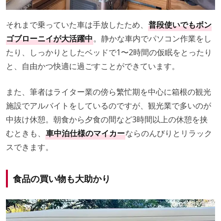
それまで乗っていた車は手放したため、
普段使いでもボン
ゴブローニイが大活躍中
。静かな車内でパソコン作業をし
たり、しっかりとしたベッドで1〜2時間の仮眠をとったり
と、自由かつ快適に過ごすことができています。
また、筆者はライター業の傍ら繁忙期を中心に箱根の観光
施設でアルバイトをしているのですが、観光業で多いのが
中抜け休憩。朝食から夕食の間など3時間以上の休憩を挟
むときも、
車中泊仕様のマイカー
ならのんびりとリラック
スできます。
食品の買い物も大助かり