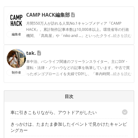
CAMP HACK編集部
月間550万人が訪れる人気No.1キャンプメディア『CAMP
HACK』。累計制作記事本数は10,000本以上。環境省等の行政
編集者
機関、「髙島屋」や「niko and ...」といったクライアントとの
...続きを読む
連携実績多数。また、TBSテレビ『ラヴィット！』等、各メデ
ィアで登壇機会多数の編集部員も所属。
tak.
CAMP HACK編集部のプロフィール
車中泊、バンライフ関連のフリーランスライター。主にDIY・
運転・法律・ノウハウなどの記事を執筆しています。中古で買
制作者
ったボンゴブローニイを夫婦でDIYし、「車内時間を楽しむ」
...続きを読む
インドアな車中泊旅を満喫中。
tak.のプロフィール
目次
車に引きこもりながら、アウトドアがしたい
きっかけは、たまたま参加したイベントで見かけたキャンピ
でも、キャンピングカーは買わない。「バンコンDIY」で費用を削
ングカー
減！