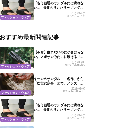
「もう普通のサンダルには戻れな
い…」最新のリカバリーサンダル
おすすめ13選
2026/07/24
ヨシダ コウキ
ファッション・ウェア
おすすめ最新関連記事
【革命】疲れないのにかさばらな
い。スポサンみたいに履ける「リ
カバリーサンダル」が大本命！
2026/08/08
Yuhei Tokimatsu
ファッション・ウェア
キーンのサンダル、「名作」から
「次世代定番」まで。メンズ・レ
ディースおすすめ6選
2026/08/07
KOTA TAKAHASHI
ファッション・ウェア
「もう普通のサンダルには戻れな
い…」最新のリカバリーサンダル
おすすめ13選
2026/07/24
ヨシダ コウキ
ファッション・ウェア