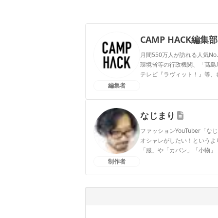
CAMP HACK編集部
月間550万人が訪れる人気No
環境省等の行政機関、「髙島屋」
テレビ『ラヴィット！』等、
編集者
CAMP HACK編集部のプ
なじまり
ファッションYouTuber
オシャレがしたい！というよ
「服」や「カバン」「小物」
いきます。
制作者
なじまりのプロフィール