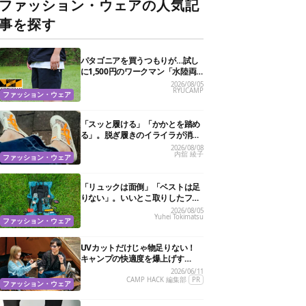
ファッション・ウェアの人気記
事を探す
パタゴニアを買うつもりが…試し
に1,500円のワークマン「水陸両
用ショートパンツ」を選んだら大
2026/08/05
RYUCAMP
正解だった
ファッション・ウェア
「スッと履ける」「かかとを踏め
る」。脱ぎ履きのイライラが消え
る快適“スニーカーサンダル”6選
2026/08/08
内舘 綾子
ファッション・ウェア
「リュックは面倒」「ベストは足
りない」。いいとこ取りしたフェ
ス特化バッグがあるんです
2026/08/05
Yuhei Tokimatsu
ファッション・ウェア
UVカットだけじゃ物足りない！
キャンプの快適度を爆上げす
る“特殊機能”サングラス3選
2026/06/11
CAMP HACK 編集部
PR
ファッション・ウェア