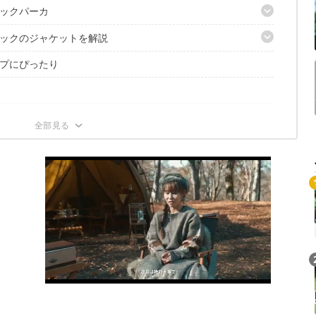
ックパーカ
ックのジャケットを解説
るブランド
プにぴったり
「ベンタイル」を使用
ケット
える左右の大きいファスナー
立体構造
一着