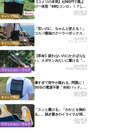
【コメリの本気】4,980円で風よ
け一体型「BBQコンロ」！？しか
も、高さ2段階・薄型収納で文句
2026/08/10
RYUCAMP
なしかも
キャンプ用品
「安いのに、ちゃんと使える！」
コスパ最強のクーラーボックスお
すすめ8選【2万円以下】
2026/08/10
ヨシダ コウキ
キャンプ用品
【革命】疲れないのにかさばらな
い。スポサンみたいに履ける「リ
カバリーサンダル」が大本命！
2026/08/08
Yuhei Tokimatsu
ファッション・ウェア
暑すぎて背中が蒸れる…問題に！
DODの電源不要「冷却パッド」を
試したら、夏の移動がラクになっ
2026/08/08
RYUCAMP
た
キャンプ用品
「スッと履ける」「かかとを踏め
る」。脱ぎ履きのイライラが消え
る快適“スニーカーサンダル”6選
2026/08/08
内舘 綾子
ファッション・ウェア