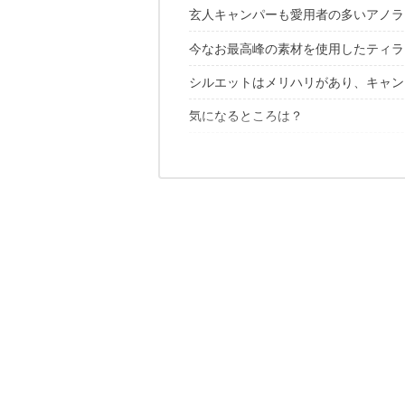
玄人キャンパーも愛用者の多いアノラ
今なお最高峰の素材を使用したティラ
ティラックはヒンズー教にゆかりのあ
シルエットはメリハリがあり、キャン
おすすめの理由1：超撥水のコットン
おすすめの理由2：大小異なる5つのポ
気になるところは？
おすすめの理由3：環境に合わせて使
おすすめの理由4：腕を動かしやすい
機能性に長けたキャンプにおすすめの
動画はこちら
✔こちらの記事もおすすめ！