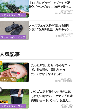
【1ヶ月レビュー】アプデした夏
特化「サンダル」。旅行で使って
わかった6つの魅力と1つの注意点
2026/07/17
Yuhei Tokimatsu
ファッション・ウェア
ノースフェイス新作“走れる紐サ
ンダル”をガチ検証！ガチキャン
パーが「ヘビーユース確定」と絶
2026/06/19
CAMPたかにぃ
賛の理由は？
ファッション・ウェア
人気記事
たった12g。超ちっちゃなコレ
で、外出時の「割れちゃっ
た…」がなくなりました
2026/08/07
キャンプ用品
Yuhei Tokimatsu
パタゴニアを買うつもりが…試
しに1,500円のワークマン「水陸
両用ショートパンツ」を選んだ
ら大正解だった
2026/08/05
ファッション・ウェア
RYUCAMP