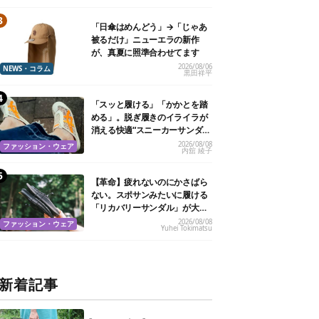
「日傘はめんどう」→「じゃあ
被るだけ」ニューエラの新作
が、真夏に照準合わせてます
2026/08/06
NEWS・コラム
黒田祥平
「スッと履ける」「かかとを踏
める」。脱ぎ履きのイライラが
消える快適“スニーカーサンダ
ル”6選
2026/08/08
ファッション・ウェア
内舘 綾子
【革命】疲れないのにかさばら
ない。スポサンみたいに履ける
「リカバリーサンダル」が大本
命！
2026/08/08
ファッション・ウェア
Yuhei Tokimatsu
新着記事