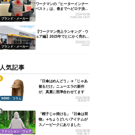
ワークマンの「ヒーターインナー
ベスト」は、春までヘビロテ決定
です！
2024/03/08
matsuda sachi
ブランド・メーカー
【ワークマン売上ランキング・ウ
ェア編】2023年でとにかく売れた
人気製品TOP5
2024/01/15
GGGC
ブランド・メーカー
人気記事
「日傘はめんどう」→「じゃあ
被るだけ」ニューエラの新作
が、真夏に照準合わせてます
2026/08/06
NEWS・コラム
黒田祥平
「帽子じゃ焼ける」「日傘は荷
物」→ちょうどいいアイテムが
スノーピークにありました
2026/08/08
ファッション・ウェア
内舘 綾子