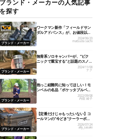
ブランド・メーカーの人気記事
を探す
ワークマン新作「フィールドサン
ダルアドバンス」が、お値段以上
のハイクオリティ！
2024/06/20
matsuda sachi
ブランド・メーカー
無骨系ソロキャンパーが、“ピク
ニックで重宝する”と話題のスノ
ーピーク「サヨウ」を使ってみた
2024/11/08
ナク
ら…
ブランド・メーカー
抱っこ紐難民に知ってほしい！モ
ンベルの名品「ポケッタブルベビ
ーキャリア」が全パパママにおす
2022/09/08
内舘 綾子
すめの理由
ブランド・メーカー
【定番だけじゃもったいない】コ
ールマンの“今どき”クーラーボッ
クス7選！
2026/07/24
ally_sasaki
ブランド・メーカー