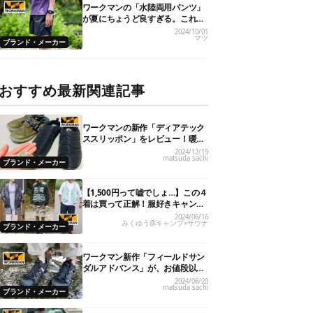
ワークマンの「水陸両用パンツ」
が夏にちょうど良すぎる。これで
1,900円ってどゆこと…
2024/10/01
マツ
ブランド・メーカー
おすすめ最新関連記事
ワークマンの新作「ディアテック
ススリッポン」をレビュー！暖か
さやサイズ感は？
2024/12/19
matsuda sachi
ブランド・メーカー
【1,500円って嘘でしょ…】この４
着は買って正解！服好きキャンパ
ーの「ワークマン」ガチ買い夏服
2024/06/16
みくゆう@キャンプ×サウナ
レビュー
ブランド・メーカー
ワークマン新作「フィールドサン
ダルアドバンス」が、お値段以上
のハイクオリティ！
2024/06/20
matsuda sachi
ブランド・メーカー