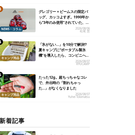
グレゴリー × ビームスの限定バ
ッグ、カッコよすぎ。1990年か
ら“3年のみ使用”されていた、紫
タグが復活
2026/08/06
NEWS・コラム
松尾 慧
「氷がない…」を10分で解決!?
夏キャンプに“ポータブル製氷
機”を導入したら、コンビニへ走
キャンプ用品
る必要がなくなった
2026/08/07
RYUCAMP
たった12g。超ちっちゃなコレ
で、外出時の「割れちゃっ
た…」がなくなりました
2026/08/07
キャンプ用品
Yuhei Tokimatsu
新着記事