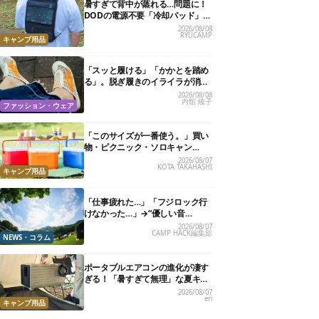
暑すぎて背中が蒸れる…問題に！
DODの電源不要「冷却パッド」を
試したら、夏の移動がラクになっ
2026/08/08
RYUCAMP
た
キャンプ用品
「スッと履ける」「かかとを踏め
る」。脱ぎ履きのイライラが消え
る快適“スニーカーサンダル”6選
2026/08/08
内舘 綾子
ファッション・ウェア
「このサイズが一番使う。」買い
物・ピクニック・ソロキャン
に“ちょうどいい”小型クーラーボ
2026/08/07
KOTA TAKAHASHI
ックス13選
キャンプ用品
「仕事疲れた…」「フジロック行
けなかった…」→“優しい音
楽”と“大きな自然”で治癒。まだ間
2026/08/07
CAMP HACK編集部
に合います。
NEWS・コラム
ポータブルエアコンの進化が凄す
ぎる！「暑すぎて無理」な夏キャ
ンプを激変させる最新5選
2026/08/07
eri
キャンプ用品