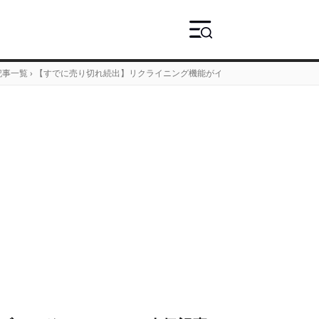
記事一覧
›
【すでに売り切れ続出】リクライニング機能がイイ！ロゴス新作「囲炉裏