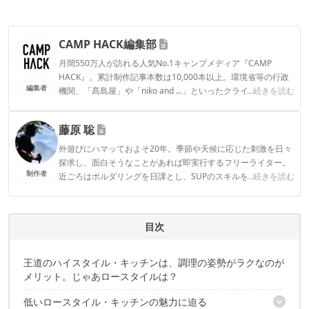
CAMP HACK編集部
月間550万人が訪れる人気No.1キャンプメディア『CAMP
HACK』。累計制作記事本数は10,000本以上。環境省等の行政
編集者
機関、「髙島屋」や「niko and ...」といったクライアントとの
...続きを読む
連携実績多数。また、TBSテレビ『ラヴィット！』等、各メデ
ィアで登壇機会多数の編集部員も所属。
藤原 聡
CAMP HACK編集部のプロフィール
外遊びにハマッておよそ20年。季節や天候に応じた刺激を日々
探求し、面白そうなことがあれば即実行するフリーライター。
制作者
近ごろはボルダリングを日課とし、SUPのスキルを磨いてリバ
...続きを読む
ーSUP旅を画策中。
藤原 聡のプロフィール
目次
王道のハイスタイル・キッチンは、調理の姿勢がラクなのが
メリット。じゃあロースタイルは？
低いロースタイル・キッチンの魅力に迫る