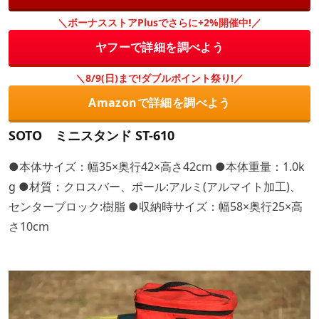
＼ボーナスストアPlusでさらに+2%開催中!／
ヤフーで詳細を調べよう
＼8/9(日)まで!ダブルポイント祭り!／
Amazonで詳細を調べよう
SOTO ミニスタンド ST-610
●本体サイズ：幅35×奥行42×高さ42cm ●本体重量：1.0k
g ●材質：クロスバー、ポール:アルミ(アルマイト加工)、
センターブロック:樹脂 ●収納時サイズ：幅58×奥行25×高
さ10cm