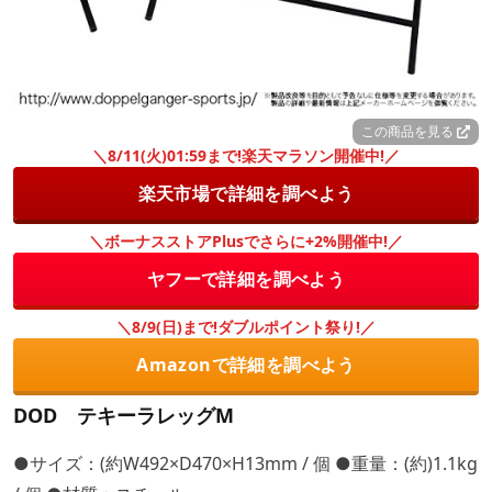
この商品を見る
＼8/11(火)01:59まで!楽天マラソン開催中!／
楽天市場で詳細を調べよう
＼ボーナスストアPlusでさらに+2%開催中!／
ヤフーで詳細を調べよう
＼8/9(日)まで!ダブルポイント祭り!／
Amazonで詳細を調べよう
DOD テキーラレッグM
●サイズ：(約W492×D470×H13mm / 個 ●重量：(約)1.1kg