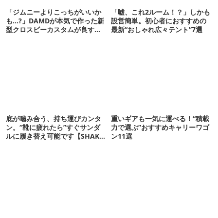
「ジムニーよりこっちがいいか
「嘘、これ2ルーム！？」しかも
も…?」DAMDが本気で作った新
設営簡単。初心者におすすめの
型クロスビーカスタムが良すぎ
最新“おしゃれ広々テント”7選
るぞ！
底が噛み合う、持ち運びカンタ
重いギアも一気に運べる！“積載
ン。“靴に疲れたら”すぐサンダ
力で選ぶ”おすすめキャリーワゴ
ルに履き替え可能です【SHAKA
ン11選
新作】