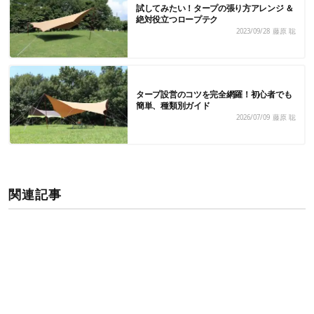
試してみたい！タープの張り方アレンジ ＆
絶対役立つロープテク
2023/09/28
藤原 聡
タープ設営のコツを完全網羅！初心者でも
簡単、種類別ガイド
2026/07/09
藤原 聡
関連記事