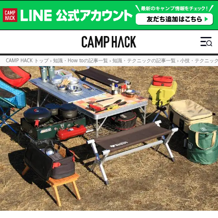
CAMP HACK トップ
›
知識・How toの記事一覧
›
知識・テクニックの記事一覧
›
小技・テクニッ