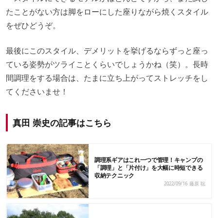
たことがない方は脚をローにした座りながら焼くスタイル
をぜひどうぞ。
最後にこのスタイル、デメリットを挙げるならずっと座っ
ている姿勢がツライことくらいでしょうかね（笑）。長時
間調理をする場合は、たまに立ち上がってストレッチをし
てくださいませ！
真田 崇史の記事はこちら
調理系ギアはこれ一つで管理！キャンプの
「調理」と「片付け」を大幅に時短できる
収納テクニック
2022/09/16
藤原 聡