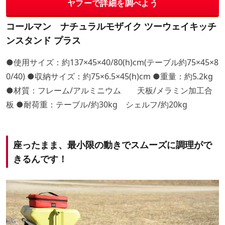
ヤフーで詳細を調べよう
コールマン ナチュラルモザイク ツーウェイキッチ
ンスタンド プラス
●使用サイズ：約137×45×40/80(h)cm(テーブル約75×45×8
0/40) ●収納サイズ：約75×6.5×45(h)cm ●重量：約5.2kg
●材質：フレーム/アルミニウム 天板/メラミン加工合
板 ●耐荷重：テーブル/約30kg シェルフ/約20kg
座ったまま、最小限の動きでスムーズに調理がで
きるんです！