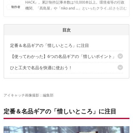
HACK』。累計制作記事本数は10,000本以上。環境省等の行政
制作者
機関、「髙島屋」や「niko and ...」といったクライアントとの
...続きを読む
連携実績多数。また、TBSテレビ『ラヴィット！』等、各メデ
ィアで登壇機会多数の編集部員も所属。
CAMP HACK編集部のプロフィール
目次
定番＆名品ギアの「惜しいところ」に注目
【使ってわかった】6つの名品ギアの「惜しいポイント」
ひと工夫で名品を快適に使おう！
ソト「レギュレーターストーブ」
ヨコザワテッパン
つい、また買っちゃう系
コールマン「スチールベルトジャグ」
コーナンラック
スノーピーク「焚火台」
アイキャッチ画像撮影：編集部
ルーメナー
定番＆名品ギアの「惜しいところ」に注目