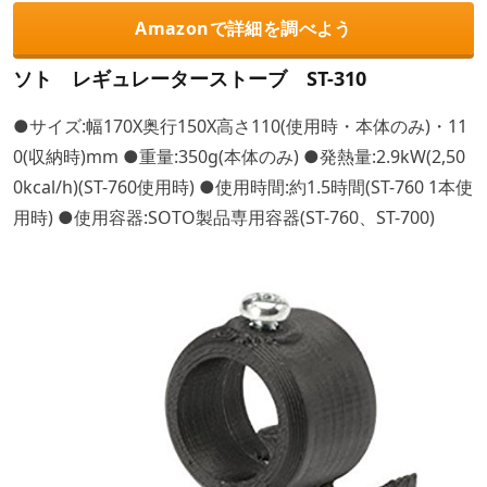
Amazonで詳細を調べよう
ソト レギュレーターストーブ ST-310
●サイズ:幅170X奥行150X高さ110(使用時・本体のみ)・11
0(収納時)mm ●重量:350g(本体のみ) ●発熱量:2.9kW(2,50
0kcal/h)(ST-760使用時) ●使用時間:約1.5時間(ST-760 1本使
用時) ●使用容器:SOTO製品専用容器(ST-760、ST-700)