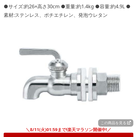
●サイズ:約26×高さ30cm ●重量:約1.4kg ●容量:約4.9L ●
素材:ステンレス、ポチエチレン、発泡ウレタン
この商品を見る
＼8/11(火)01:59まで!楽天マラソン開催中!／