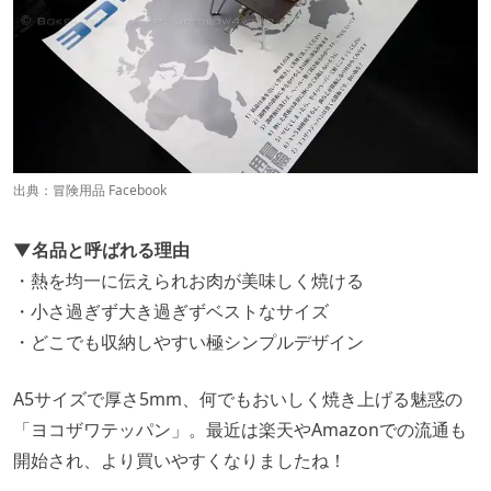
出典：
冒険用品 Facebook
▼名品と呼ばれる理由
・熱を均一に伝えられお肉が美味しく焼ける
・小さ過ぎず大き過ぎずベストなサイズ
・どこでも収納しやすい極シンプルデザイン
A5サイズで厚さ5mm、何でもおいしく焼き上げる魅惑の
「ヨコザワテッパン」。最近は楽天やAmazonでの流通も
開始され、より買いやすくなりましたね！