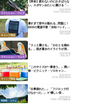
【革命】疲れないのにかさばらな
い。スポサンみたいに履ける「リ
カバリーサンダル」が大本命！
2026/08/08
Yuhei Tokimatsu
ファッション・ウェア
暑すぎて背中が蒸れる…問題に！
DODの電源不要「冷却パッド」を
試したら、夏の移動がラクになっ
2026/08/08
RYUCAMP
た
キャンプ用品
「スッと履ける」「かかとを踏め
る」。脱ぎ履きのイライラが消え
る快適“スニーカーサンダル”6選
2026/08/08
内舘 綾子
ファッション・ウェア
「このサイズが一番使う。」買い
物・ピクニック・ソロキャン
に“ちょうどいい”小型クーラーボ
2026/08/07
KOTA TAKAHASHI
ックス13選
キャンプ用品
「仕事疲れた…」「フジロック行
けなかった…」→“優しい音
楽”と“大きな自然”で治癒。まだ間
2026/08/07
CAMP HACK編集部
に合います。
NEWS・コラム