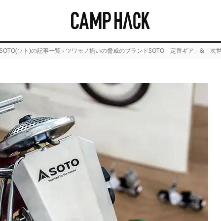
SOTO(ソト)の記事一覧
›
ツワモノ揃いの脅威のブランドSOTO「定番ギア」&「次