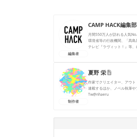
CAMP HACK編集部
月間550万人が訪れる人気No
環境省等の行政機関、「髙島屋」
テレビ『ラヴィット！』等、
編集者
CAMP HACK編集部のプ
夏野 栄
作家でクリエイター、アウト
連載するほか、ノベル執筆や
Tw@nhaeru
制作者
夏野 栄のプロフィール