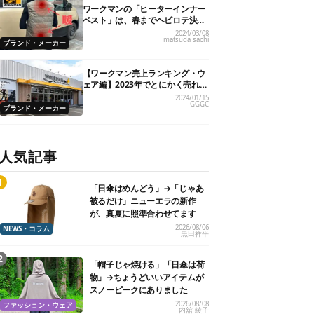
ワークマンの「ヒーターインナー
ベスト」は、春までヘビロテ決定
です！
2024/03/08
matsuda sachi
ブランド・メーカー
【ワークマン売上ランキング・ウ
ェア編】2023年でとにかく売れた
人気製品TOP5
2024/01/15
GGGC
ブランド・メーカー
人気記事
「日傘はめんどう」→「じゃあ
被るだけ」ニューエラの新作
が、真夏に照準合わせてます
2026/08/06
NEWS・コラム
黒田祥平
「帽子じゃ焼ける」「日傘は荷
物」→ちょうどいいアイテムが
スノーピークにありました
2026/08/08
ファッション・ウェア
内舘 綾子