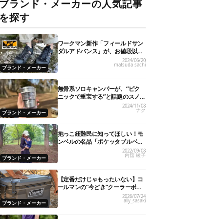
ブランド・メーカーの人気記事
を探す
ワークマン新作「フィールドサン
ダルアドバンス」が、お値段以上
のハイクオリティ！
2024/06/20
matsuda sachi
ブランド・メーカー
無骨系ソロキャンパーが、“ピク
ニックで重宝する”と話題のスノ
ーピーク「サヨウ」を使ってみた
2024/11/08
ナク
ら…
ブランド・メーカー
抱っこ紐難民に知ってほしい！モ
ンベルの名品「ポケッタブルベビ
ーキャリア」が全パパママにおす
2022/09/08
内舘 綾子
すめの理由
ブランド・メーカー
【定番だけじゃもったいない】コ
ールマンの“今どき”クーラーボッ
クス7選！
2026/07/24
ally_sasaki
ブランド・メーカー