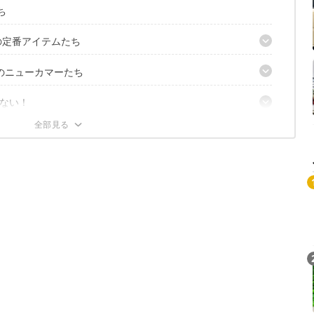
ち
の定番アイテムたち
のニューカマーたち
ターストーブ」
ライドガストーチ」
した「ステンレスダッチオーブン」
ない！
ストームブレイカー」
ギュレーターストーブ ウインドマスター」
ター2バーナー GRID」
ククッカーコンボ」
Loaded
:
/
Unmute
4.82%