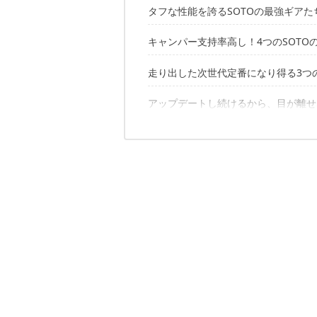
タフな性能を誇るSOTOの最強ギアた
キャンパー支持率高し！4つのSOTO
走り出した次世代定番になり得る3つ
①不朽の名作バーナー「レギュレー
②もはやキャンパー必携道具！？「ス
③シーズニングは必要なし。概念を覆
アップデートし続けるから、目が離せ
①ガソリンとガスが両方使用できる「
④グッドデザイン賞受賞「マイクロレ
②無駄をそぎ落とした薄型「レギュレー
③組み合わせ自由自在「サーモスタッ
ド定番も知りたくない？