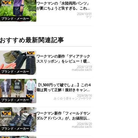
ワークマンの「水陸両用パンツ」
が夏にちょうど良すぎる。これで
1,900円ってどゆこと…
2024/10/01
マツ
ブランド・メーカー
おすすめ最新関連記事
ワークマンの新作「ディアテック
ススリッポン」をレビュー！暖か
さやサイズ感は？
2024/12/19
matsuda sachi
ブランド・メーカー
【1,500円って嘘でしょ…】この４
着は買って正解！服好きキャンパ
ーの「ワークマン」ガチ買い夏服
2024/06/16
みくゆう@キャンプ×サウナ
レビュー
ブランド・メーカー
ワークマン新作「フィールドサン
ダルアドバンス」が、お値段以上
のハイクオリティ！
2024/06/20
matsuda sachi
ブランド・メーカー