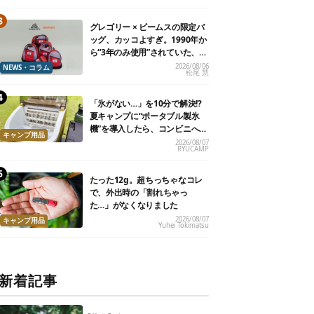
グレゴリー × ビームスの限定バ
ッグ、カッコよすぎ。1990年か
ら“3年のみ使用”されていた、紫
タグが復活
2026/08/06
NEWS・コラム
松尾 慧
「氷がない…」を10分で解決!?
夏キャンプに“ポータブル製氷
機”を導入したら、コンビニへ走
キャンプ用品
る必要がなくなった
2026/08/07
RYUCAMP
たった12g。超ちっちゃなコレ
で、外出時の「割れちゃっ
た…」がなくなりました
2026/08/07
キャンプ用品
Yuhei Tokimatsu
新着記事