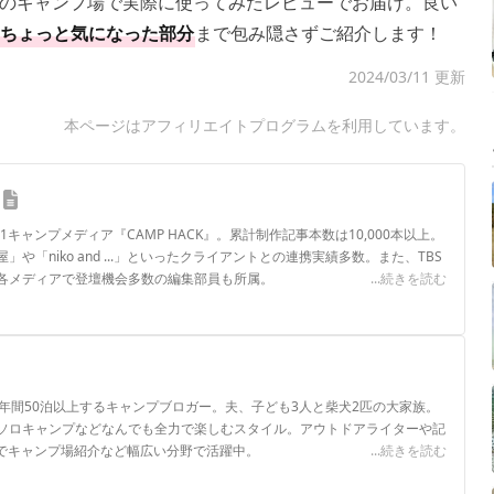
のキャンプ場で実際に使ってみたレビューでお届け。良い
ちょっと気になった部分
まで包み隠さずご紹介します！
2024/03/11 更新
本ページはアフィリエイトプログラムを利用しています。
.1キャンプメディア『CAMP HACK』。累計制作記事本数は10,000本以上。
や「niko and ...」といったクライアントとの連携実績多数。また、TBS
各メディアで登壇機会多数の編集部員も所属。
...続きを読む
ロフィール
年間50泊以上するキャンプブロガー。夫、子ども3人と柴犬2匹の大家族。
ソロキャンプなどなんでも全力で楽しむスタイル。アウトドアライターや記
ネルでキャンプ場紹介など幅広い分野で活躍中。
...続きを読む