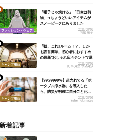
「帽子じゃ焼ける」「日傘は荷
物」→ちょうどいいアイテムが
スノーピークにありました
2026/08/05
ファッション・ウェア
内舘 綾子
「嘘、これ2ルーム！？」しか
も設営簡単。初心者におすすめ
の最新“おしゃれ広々テント”7選
2026/08/05
キャンプ用品
TOMOKO YAMADA
【99.99999%】超売れてる「ポ
ータブル浄水器」を導入した
ら、防災が明確に自分ごと化し
た
2026/08/06
キャンプ用品
Yuhei Tokimatsu
新着記事