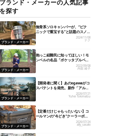
ブランド・メーカーの人気記事
を探す
無骨系ソロキャンパーが、“ピク
ニックで重宝する”と話題のスノ
ーピーク「サヨウ」を使ってみた
2024/11/08
ナク
ら…
ブランド・メーカー
抱っこ紐難民に知ってほしい！モ
ンベルの名品「ポケッタブルベビ
ーキャリア」が全パパママにおす
2022/09/08
内舘 綾子
すめの理由
ブランド・メーカー
【開発者に聞く】あのogawaがコ
スパテントを発売。新作「アルテ
ミス」が即完売したワケ
2026/07/21
Yuhei Tokimatsu
ブランド・メーカー
【定番だけじゃもったいない】コ
ールマンの“今どき”クーラーボッ
クス7選！
2026/07/24
ally_sasaki
ブランド・メーカー