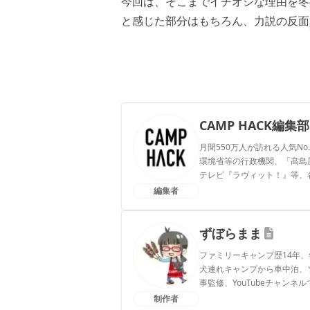
今回は、そこまでイチオシな理由を冬
と感じた部分はもちろん、力説の反面
CAMP HACK編集部
月間550万人が訪れる人気No
環境省等の行政機関、「髙島屋」
テレビ『ラヴィット！』等、
編集者
CAMP HACK編集部のプ
ずぼらまま
ファミリーキャンプ歴14年、
犬連れキャンプから車中泊、
事監修、YouTubeチャン
制作者
ずぼらままのプロフィール