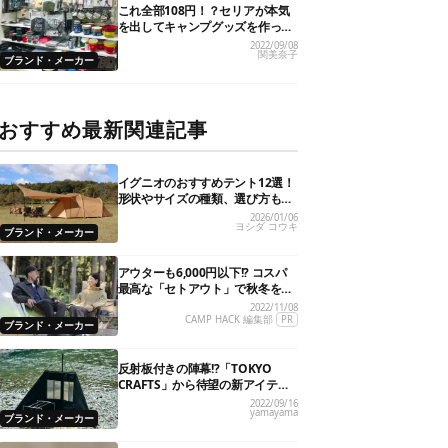
これ全部108円！？セリアが本気
を出してキャンプグッズを作った
ら凄いことに…！
2022/09/08
関美奈子
ブランド・メーカー
おすすめ最新関連記事
イグニオのおすすめテント12選！
形状やサイズの種類、選び方も解
説
2026/01/06
ヨシダ コウキ
ブランド・メーカー
アウターも6,000円以下!? コスパ
最高な「セトアウト」で秋冬をオ
シャレで快適に！
2022/11/08
CAMP HACK 編集部
PR
ブランド・メーカー
反射板付きの陣幕!?「TOKYO
CRAFTS」から待望の新アイテム4
型が一挙揃い踏み！
2022/09/16
yamayama
ブランド・メーカー