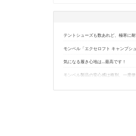
テントシューズも数あれど、極寒に耐
モンベル「エクセロフト キャンプシ
真冬は機能重視で選びたい！それなら
気になる履き心地は…最高です！
1｜さすがアウトドアメーカー！独自
2｜袋から出せば、いつでもダウンが
3｜滑りにくい足裏加工が、テント内
モンベル製品の安心感は格別。一度使
一日中フワフワでポカポカ
4｜4,400円という、納得度の高い絶
3サイズ展開で、カラーは全4色
履き口が狭めで脱ぎ履きはしにくいが
✔こちらの記事もおすすめ
収納袋付きなのが嬉しい！
自宅で丸い洗いOK。お手入れも簡単