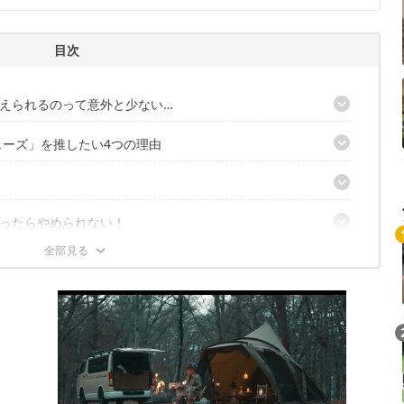
目次
えられるのって意外と少ない…
ューズ」を推したい4つの理由
やっぱりモンベルでしょ
の保温素材のおかげで、レべチの暖かさ
フワッと回復する
でもフローリングでも心強い
ったらやめられない！
妙な値段
、その分足冷気をしっかりシャットアウト！
です