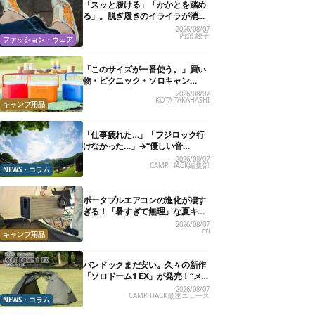
「スッと履ける」「かかとを踏め
る」。脱ぎ履きのイライラが消え
る快適“スニーカーサンダル”6選
2026/08/07
内舘 綾子
ファッション・ウェア
「このサイズが一番使う。」買い
物・ピクニック・ソロキャン
に“ちょうどいい”小型クーラーボ
2026/08/07
KOTA TAKAHASHI
ックス13選
キャンプ用品
「仕事疲れた…」「フジロック行
けなかった…」→“優しい音
楽”と“大きな自然”で治癒。まだ間
2026/08/07
CAMP HACK編集部
に合います。
NEWS・コラム
ポータブルエアコンの進化が凄す
ぎる！「暑すぎて無理」な夏キャ
ンプを激変させる最新5選
2026/08/07
eri
キャンプ用品
バンドックまだ安い。久々の新作
「ソロドーム1 EX」が発売！“メ
ッシュインナー”だけでも使える
2026/08/07
CAMP HACK最速ニュース
よ【防災も◎】
NEWS・コラム