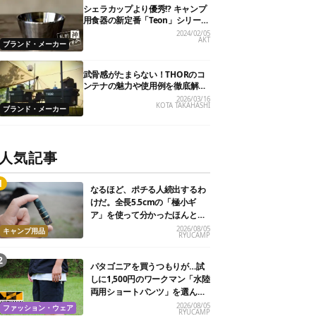
シェラカップより優秀!? キャンプ
用食器の新定番「Teon」シリーズ
【私的神アイテム】
2024/02/05
AKT
ブランド・メーカー
武骨感がたまらない！THORのコ
ンテナの魅力や使用例を徹底解
剖！
2026/03/16
KOTA TAKAHASHI
ブランド・メーカー
人気記事
なるほど、ポチる人続出するわ
けだ。全長5.5cmの「極小ギ
ア」を使って分かったほんとの
魅力
2026/08/05
キャンプ用品
RYUCAMP
パタゴニアを買うつもりが…試
しに1,500円のワークマン「水陸
両用ショートパンツ」を選んだ
ら大正解だった
2026/08/05
ファッション・ウェア
RYUCAMP