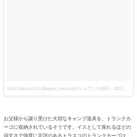
Yuuki Harunaさん(@egret_harubo)がシェアした投稿
–
2017 3月 22 4:41午前 PDT
お父様から譲り受けた大切なキャンプ道具を、トランクカ
ーゴに収納されているそうです。イスとして座れるほどの
頑丈さで強度に定評のあるトラスコのトランクカーゴは、