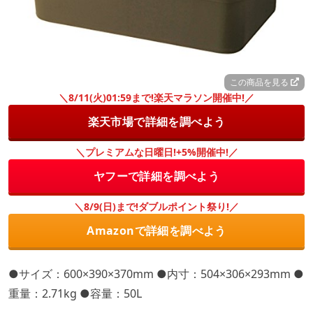
この商品を見る
＼8/11(火)01:59まで!楽天マラソン開催中!／
楽天市場で詳細を調べよう
＼プレミアムな日曜日!+5%開催中!／
ヤフーで詳細を調べよう
＼8/9(日)まで!ダブルポイント祭り!／
Amazonで詳細を調べよう
●サイズ：600×390×370mm ●内寸：504×306×293mm ●
重量：2.71kg ●容量：50L