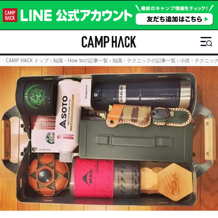
CAMP HACK トップ
›
知識・How toの記事一覧
›
知識・テクニックの記事一覧
›
小技・テクニッ