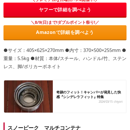
ヤフーで詳細を調べよう
＼8/9(日)まで!ダブルポイント祭り!／
Amazonで詳細を調べよう
●サイズ：405×625×270mm ●内寸：370×500×255mm ●
重量：5.5kg ●材質：本体/スチール、ハンドル/竹、ステン
レス、脚/ポリカーボネイト
奇跡のフィット！キャンパーが発見した快
感『シンデレラフィット』特集
2024/03/15
chiyori
スノーピーク マルチコンテナ