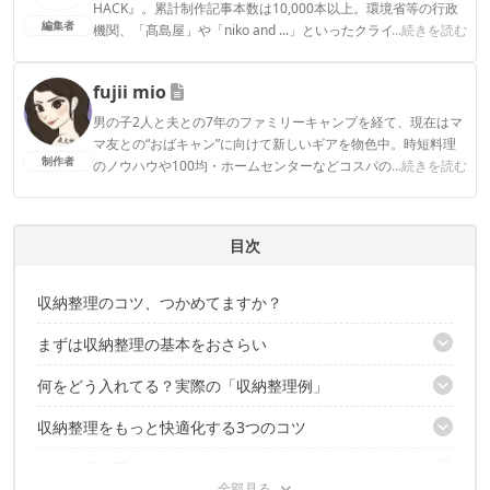
HACK』。累計制作記事本数は10,000本以上。環境省等の行政
編集者
機関、「髙島屋」や「niko and ...」といったクライアントとの
...続きを読む
連携実績多数。また、TBSテレビ『ラヴィット！』等、各メデ
ィアで登壇機会多数の編集部員も所属。
fujii mio
CAMP HACK編集部のプロフィール
男の子2人と夫との7年のファミリーキャンプを経て、現在はマ
マ友との“おばキャン”に向けて新しいギアを物色中。時短料理
制作者
のノウハウや100均・ホームセンターなどコスパの良好なギア
...続きを読む
など、快適＆お得にキャンプを楽しむ情報を日々収集していま
す。
fujii mioのプロフィール
目次
収納整理のコツ、つかめてますか？
まずは収納整理の基本をおさらい
何をどう入れてる？実際の「収納整理例」
袋より、箱
コンテナの中に、さらに箱
収納整理をもっと快適化する3つのコツ
スノーピーク シェルフコンテナ
隙間なく詰める
スノーピーク マルチコンテナ
収納整理上手になろう！
仕切りですっきりと
トラスコ トランクカーゴ