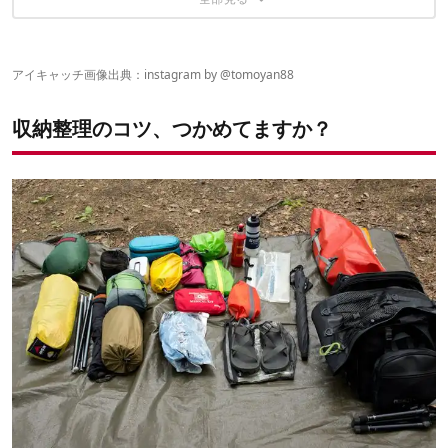
収納例を写真に撮っておく
トラスコ 薄型折りたたみコンテナ
箱に詰めて送るだけ！収納サービスを利用するのも賢い
中身を書いておく
コールマン ベルトコンテナ
無印良品 ポリプロピレン頑丈収納ボックス
アイリスオーヤマ RVBOX
アイキャッチ画像出典：instagram by @
tomoyan88
収納整理のコツ、つかめてますか？