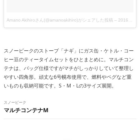
Amano Akihiroさん(@amanoakihiro)がシェアした投稿
–
2016 12月 25 12:12午前 PST
スノーピークのストーブ「ナギ」にガス缶・ケトル・コー
ヒー豆のティータイムセットをひとまとめに。マルチコン
テナは、バッグ仕様ですがマチがしっかりしていて整理し
やすい四角形。頑丈な6号幌布使用で、燃料やペグなど重
いものも収納可能です。S・M・Lの3サイズ展開。
スノーピーク
マルチコンテナM