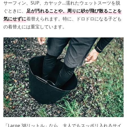
サーフィン、SUP、カヤック…濡れたウェットスーツを脱
ぐときに、
足が汚れることや、周りに砂が飛び散ることを
気にせずに
着替えられます。特に、ドロドロになる子ども
の着替えには重宝しています。
「Large 38リットル」なら、大人でもスッポリ入れるサイ