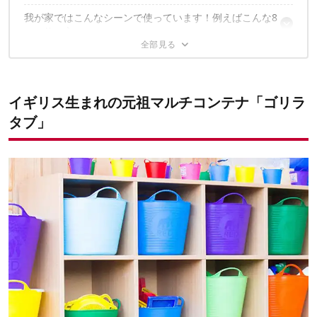
我が家ではこんなシーンで使っています！例えばこんな8
「安物買いの銭失い」は卒業
つの使い方
環境にも配慮できるのが嬉しいポイント
ただのバケツとはもう言えない！
1｜ウォーターアクティビティーでの着替えに
2｜濡れもの入れ
✔こちらの記事もおすすめ
3｜洗濯物入れ
イギリス生まれの元祖マルチコンテナ「ゴリラ
4｜プチタブは小物入れに
タブ」
5｜おもちゃ入れ
6｜子どもの水遊び＆大人の足湯
7｜子どものパワフルな遊びにも
8｜水槽の水換えに