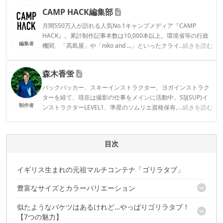
CAMP HACK編集部
月間550万人が訪れる人気No.1キャンプメディア『CAMP
HACK』。累計制作記事本数は10,000本以上。環境省等の行政
編集者
機関、「髙島屋」や「niko and ...」といったクライアントとの
...続きを読む
連携実績多数。また、TBSテレビ『ラヴィット！』等、各メデ
ィアで登壇機会多数の編集部員も所属。
森木香蛍
CAMP HACK編集部のプロフィール
バックパッカー、スキーインストラクター、ヨガインストラク
ターを経て、現在は撮影の仕事をメインに活動中。SIJ(SUP)イ
制作者
ンストラクターLEVEL1、準星のソムリエ資格保有。 アクティ
...続きを読む
ブなインドア派。カヤッカーの夫、2人の子ども、黒猫1匹と日
常の延長にあるアウトドアを楽しむ。
森木香蛍のプロフィール
目次
イギリス生まれの元祖マルチコンテナ「ゴリラタブ」
豊富なサイズとカラーバリエーション
似たようなバケツはあるけれど…やっぱりゴリラタブ！
筆者愛用中のサイズとカラーはこちら
【7つの魅力】
「タブトラ」？「ゴリラタブ」？