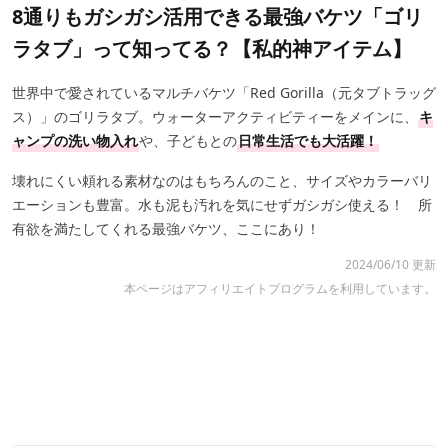
8通りもガシガシ活用できる最強バケツ「ゴリ
ラタブ」って知ってる？【私的神アイテム】
世界中で愛されているマルチバケツ「Red Gorilla（元タブトラッグ
ス）」のゴリラタブ。ウォーターアクティビティーをメインに、
キ
ャンプの洗い物入れ
や、子どもとの
日常生活でも大活躍！
壊れにくい頼れる素材なのはもちろんのこと、サイズやカラーバリ
エーションも豊富。水も泥も汚れを気にせずガシガシ使える！ 所
有欲を満たしてくれる最強バケツ、ここにあり！
2024/06/10 更新
本ページはアフィリエイトプログラムを利用しています。