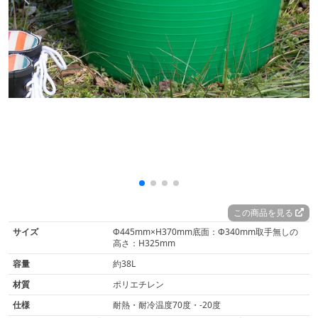
この商品を見る
サイズ
Φ445mm×H370mm底面：Φ340mm取手無しの
高さ：H325mm
容量
約38L
材質
ポリエチレン
仕様
耐熱・耐冷温度70度・-20度