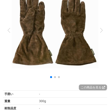
この商品を見る
手囲い
-
重量
300g
耐熱温度
-