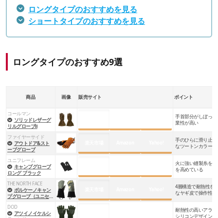
ロングタイプのおすすめを見る
ショートタイプのおすすめを見る
ロングタイプのおすすめ9選
商品
画像
販売サイト
ポイント
コールマン
手首部分がしぼって
楽天市場
Amazon
Yahoo!
ソリッドレザーグ
業性が高い
リルグローブⅡ
ファイヤーサイド
手のひらに滑り止め
楽天市場
Amazon
Yahoo!
アウトドア&スト
なツートンカラー
ーブグローブ
ユニフレーム
火に強い縫製糸を使
楽天市場
Amazon
Yahoo!
キャンプグローブ
を高めている
ロング ブラック
THE NORTH FACE
4層構造で耐熱性を
楽天市場
Amazon
Yahoo!
ボルケーノキャン
なヤギ皮で操作性も
プグローブ（ユニセッ
クス）
DOD
耐熱性の高いアラミ
楽天市場
Amazon
Yahoo!
アツイノイケルシ
シリコンデザインが