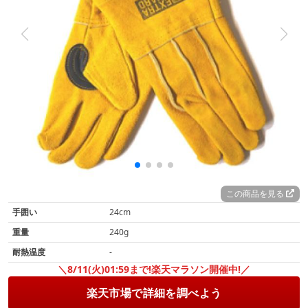
この商品を見る
手囲い
24cm
重量
240g
耐熱温度
-
＼8/11(火)01:59まで!楽天マラソン開催中!／
楽天市場で詳細を調べよう