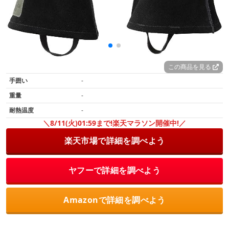
この商品を見る
手囲い
-
重量
-
耐熱温度
-
＼8/11(火)01:59まで!楽天マラソン開催中!／
楽天市場で詳細を調べよう
ヤフーで詳細を調べよう
Amazonで詳細を調べよう