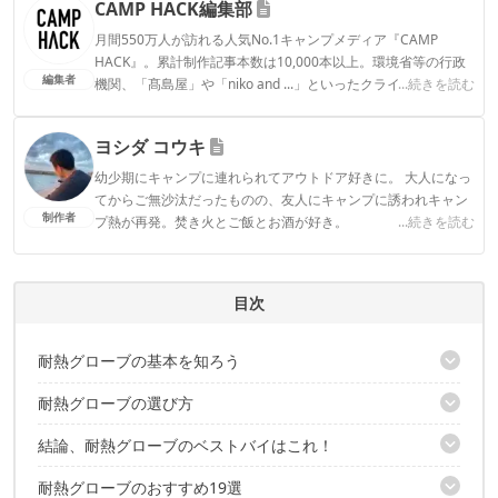
CAMP HACK編集部
月間550万人が訪れる人気No.1キャンプメディア『CAMP
HACK』。累計制作記事本数は10,000本以上。環境省等の行政
編集者
機関、「髙島屋」や「niko and ...」といったクライアントとの
...続きを読む
連携実績多数。また、TBSテレビ『ラヴィット！』等、各メデ
ィアで登壇機会多数の編集部員も所属。
ヨシダ コウキ
CAMP HACK編集部のプロフィール
幼少期にキャンプに連れられてアウトドア好きに。 大人になっ
てからご無沙汰だったものの、友人にキャンプに誘われキャン
制作者
プ熱が再発。焚き火とご飯とお酒が好き。
...続きを読む
ヨシダ コウキのプロフィール
目次
耐熱グローブの基本を知ろう
耐熱グローブの選び方
耐熱グローブの必要性とは？
結論、耐熱グローブのベストバイはこれ！
素材：アラミド繊維と牛革の2種類から選ぼう
丈の長さ：安全性に優れるロングか、汎用性に優れるショートか
耐熱グローブのおすすめ19選
ロングタイプの最強モデル
サイズ：ぴったりフィットするグローブを選ぼう