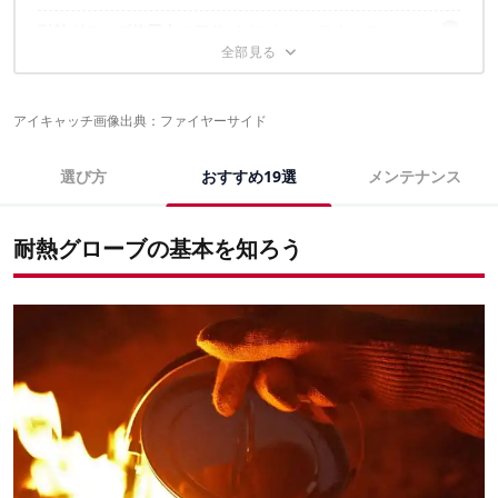
ショートタイプの最強モデル
耐熱グローブ使用上のアドバイスとメンテナンス
ロングタイプのおすすめ9選
ショートタイプのおすすめ10選
耐熱グローブでキャンプでのファイヤーワークを楽しく！
安全な使用のための注意点とアドバイス
耐熱グローブの正しいメンテナンス方法
耐熱グローブの人気売れ筋ランキング
アイキャッチ画像出典：
ファイヤーサイド
耐熱グローブに関するこちらの記事もおすすめ
選び方
おすすめ19選
メンテナンス
耐熱グローブの基本を知ろう