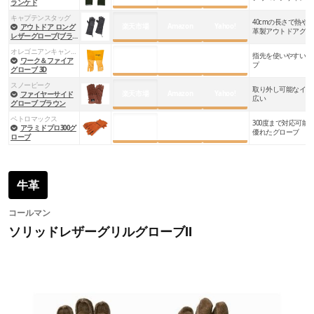
ランケド
キャプテンスタッグ
40cmの長さで熱や
楽天市場
Amazon
Yahoo!
アウトドア ロング
革製アウトドアグロ
レザーグローブ(ブラ
ック)
オレゴニアンキャンパー
指先を使いやすい3
楽天市場
Amazon
Yahoo!
ワーク＆ファイア
プ
グローブ 3D
スノーピーク
取り外し可能なイン
楽天市場
Amazon
Yahoo!
ファイヤーサイド
広い
グローブ ブラウン
ペトロマックス
300度まで対応可能
楽天市場
Amazon
Yahoo!
アラミドプロ300グ
優れたグローブ
ローブ
牛革
コールマン
ソリッドレザーグリルグローブⅡ