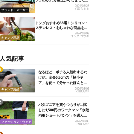
ンプのQOLが爆上がりしました
【私的神アイテム】
2024/05/28
ずぼらまま
ブランド・メーカー
トングおすすめ38選！シリコン・
ステンレス・おしゃれな商品を紹
介
2024/02/02
ヨシダ コウキ
キャンプ用品
人気記事
なるほど、ポチる人続出するわ
けだ。全長5.5cmの「極小ギ
ア」を使って分かったほんとの
魅力
2026/08/05
キャンプ用品
RYUCAMP
パタゴニアを買うつもりが…試
しに1,500円のワークマン「水陸
両用ショートパンツ」を選んだ
ら大正解だった
2026/08/05
ファッション・ウェア
RYUCAMP