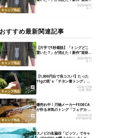
けトング”、男心くすぐるギミッ
2026/08/01
キバ
クが最高だった
キャンプ用品
おすすめ最新関連記事
【片手で1秒着脱】「トングどこ
置いた？」が消えた！新作“首掛
けトング”、男心くすぐるギミッ
2026/08/01
キバ
クが最高だった
キャンプ用品
【1,000円台で良コスパ】たった
11gの笑’ｓ「チタン箸トング」
が、キャンプ飯のストレスを解消
2024/11/08
山畑 理絵
してくれました
キャンプ用品
爆売れ中！刃物メーカーFEDECA
が作る本気のトング「フェデカ ク
レバートング」【私的神アイテ
2023/06/22
pamapamp
ム】
キャンプ用品
スノピの名脇役「ピッツ」でキャ