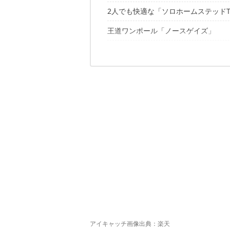
2人でも快適な「ソロホームステッドT
王道ワンポール「ノースゲイズ」
重量と収納サイズ
内容物
進化系ティピテント「コニファー」
重量と収納サイズ
設営方法
内容物
サイズ感・使用感
ワンティグリスのテントをキャンプシ
重量と収納サイズ
設営方法
使用イメージ
内容物
サイズ感、使用感
✔こちらの記事もおすすめ
サイズ感と使用感
使用イメージ
使用イメージ
アイキャッチ画像出典：
楽天