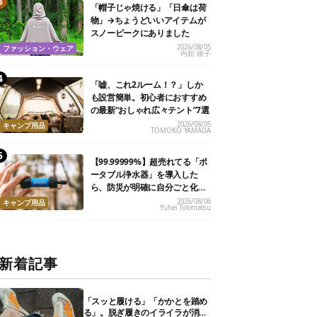
「帽子じゃ焼ける」「日傘は荷
物」→ちょうどいいアイテムが
スノーピークにありました
2026/08/05
ファッション・ウェア
内舘 綾子
「嘘、これ2ルーム！？」しか
も設営簡単。初心者におすすめ
の最新“おしゃれ広々テント”7選
2026/08/05
キャンプ用品
TOMOKO YAMADA
【99.99999%】超売れてる「ポ
ータブル浄水器」を導入した
ら、防災が明確に自分ごと化し
た
2026/08/06
キャンプ用品
Yuhei Tokimatsu
新着記事
「スッと履ける」「かかとを踏め
る」。脱ぎ履きのイライラが消え