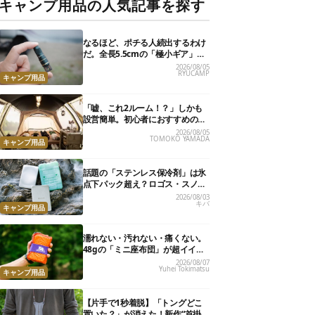
キャンプ用品の人気記事を探す
なるほど、ポチる人続出するわけ
だ。全長5.5cmの「極小ギア」を
使って分かったほんとの魅力
2026/08/05
RYUCAMP
キャンプ用品
「嘘、これ2ルーム！？」しかも
設営簡単。初心者におすすめの最
新“おしゃれ広々テント”7選
2026/08/05
TOMOKO YAMADA
キャンプ用品
話題の「ステンレス保冷剤」は氷
点下パック超え？ロゴス・スノー
ピーク・爆売れノーブランド品を
2026/08/03
キバ
比べてみた
キャンプ用品
濡れない・汚れない・痛くない。
48gの「ミニ座布団」が超イイ具
合
2026/08/07
Yuhei Tokimatsu
キャンプ用品
【片手で1秒着脱】「トングどこ
置いた？」が消えた！新作“首掛