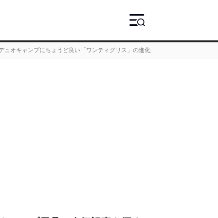
〜デュオキャンプにちょうど良い「ワンティグリス」の進化系T/Cテント3型を一挙紹