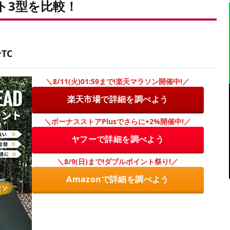
ト3型を比較！
TC
＼8/11(火)01:59まで!楽天マラソン開催中!／
楽天市場で詳細を調べよう
＼ボーナスストアPlusでさらに+2%開催中!／
ヤフーで詳細を調べよう
＼8/9(日)まで!ダブルポイント祭り!／
Amazonで詳細を調べよう