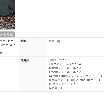
品を見る
 x 23cm
重量
約 8.5kg
 x 240c
m
付属品
3mロープ * 10
23cmスチールペグ * 14
160cmテントポール * 2
125cmテントポール * 2
147cm 11mmフレームワークポール * 4
煙突専用ガード（約 23cm*20cm）* 1
TCグランドシート * 1
収納袋 * 1