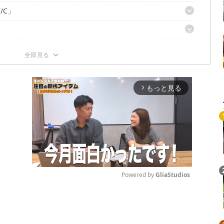
/C」
ーズンに向けてゲットしてみては？
もっと見る
arrow_forward_ios
Powered by 
GliaStudios
Mute