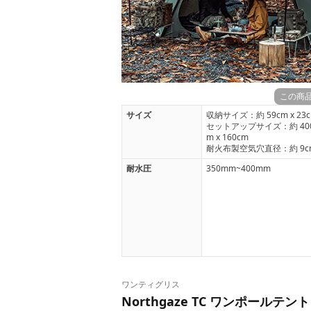
この商
サイズ
収納サイズ：約 59cm x 23cm
セットアップサイズ：約 400cm
m x 160cm
耐火布製空気穴直径：約 9c
耐水圧
350mm~400mm
ワンティグリス
Northgaze TC ワンポールテント