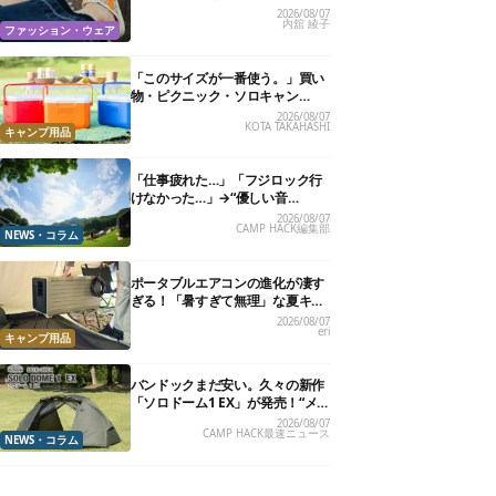
る快適“スニーカーサンダル”6選
2026/08/07
内舘 綾子
ファッション・ウェア
「このサイズが一番使う。」買い
物・ピクニック・ソロキャン
に“ちょうどいい”小型クーラーボ
2026/08/07
KOTA TAKAHASHI
ックス13選
キャンプ用品
「仕事疲れた…」「フジロック行
けなかった…」→“優しい音
楽”と“大きな自然”で治癒。まだ間
2026/08/07
CAMP HACK編集部
に合います。
NEWS・コラム
ポータブルエアコンの進化が凄す
ぎる！「暑すぎて無理」な夏キャ
ンプを激変させる最新5選
2026/08/07
eri
キャンプ用品
バンドックまだ安い。久々の新作
「ソロドーム1 EX」が発売！“メ
ッシュインナー”だけでも使える
2026/08/07
CAMP HACK最速ニュース
よ【防災も◎】
NEWS・コラム