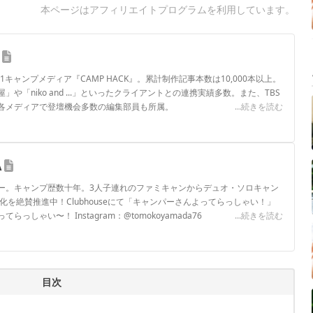
本ページはアフィリエイトプログラムを利用しています。
.1キャンプメディア『CAMP HACK』。累計制作記事本数は10,000本以上。
や「niko and ...」といったクライアントとの連携実績多数。また、TBS
各メディアで登壇機会多数の編集部員も所属。
...続きを読む
ロフィール
A
ー。キャンプ歴数十年。3人子連れのファミキャンからデュオ・ソロキャン
化を絶賛推進中！Clubhouseにて「キャンパーさんよってらっしゃい！」
しゃい〜！ Instagram：@tomokoyamada76
...続きを読む
ロフィール
目次