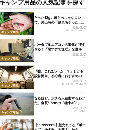
キャンプ用品の人気記事を探す
たった12g。超ちっちゃなコレ
で、外出時の「割れちゃった…」
がなくなりました
2026/08/07
Yuhei Tokimatsu
キャンプ用品
ポータブルエアコンの進化が凄す
ぎる！「暑すぎて無理」な夏キャ
ンプを激変させる最新5選
2026/08/07
eri
キャンプ用品
「嘘、これ2ルーム！？」しかも
設営簡単。初心者におすすめの最
新“おしゃれ広々テント”7選
2026/08/05
TOMOKO YAMADA
キャンプ用品
なるほど、ポチる人続出するわけ
だ。全長5.5cmの「極小ギア」を
使って分かったほんとの魅力
2026/08/05
RYUCAMP
キャンプ用品
【99.99999%】超売れてる「ポー
タブル浄水器」を導入したら、防