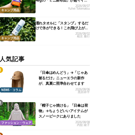
48gの「ミニ座布団」が超イイ具
合
2026/08/07
Yuhei Tokimatsu
キャンプ用品
濡れタオルに「スタンプ」するだ
けで氷ができる！これ飛び上がる
くらい涼しくて最高だった
2026/08/02
相京 雅行
キャンプ用品
人気記事
「日傘はめんどう」→「じゃあ
被るだけ」ニューエラの新作
が、真夏に照準合わせてます
2026/08/06
NEWS・コラム
黒田祥平
「帽子じゃ焼ける」「日傘は荷
物」→ちょうどいいアイテムが
スノーピークにありました
2026/08/08
ファッション・ウェア
内舘 綾子