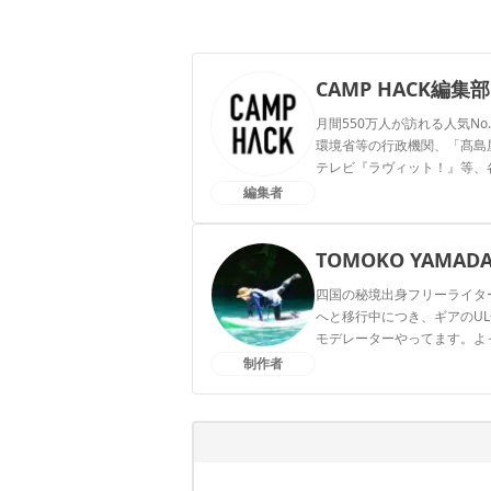
CAMP HACK編集部
月間550万人が訪れる人気No
環境省等の行政機関、「髙島屋」
テレビ『ラヴィット！』等、
編集者
CAMP HACK編集部のプ
TOMOKO YAMAD
四国の秘境出身フリーライタ
へと移行中につき、ギアのUL
モデレーターやってます。よってらっ
制作者
TOMOKO YAMADAのプ