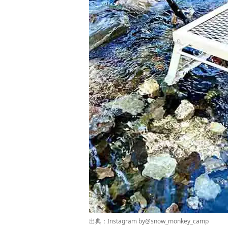
出典：Instagram by
@snow_monkey_camp