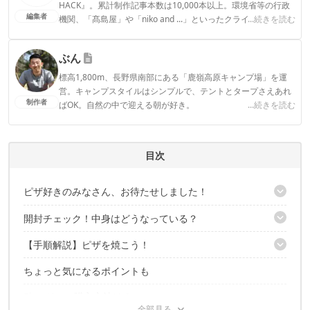
HACK』。累計制作記事本数は10,000本以上。環境省等の行政
編集者
機関、「髙島屋」や「niko and ...」といったクライアントとの
...続きを読む
連携実績多数。また、TBSテレビ『ラヴィット！』等、各メデ
ィアで登壇機会多数の編集部員も所属。
ぶん
CAMP HACK編集部のプロフィール
標高1,800m、長野県南部にある「鹿嶺高原キャンプ場」を運
営。キャンプスタイルはシンプルで、テントとタープさえあれ
制作者
ばOK。自然の中で迎える朝が好き。
...続きを読む
ぶんのプロフィール
目次
ピザ好きのみなさん、お待たせしました！
開封チェック！中身はどうなっている？
見てください！こちら筆者が焼いたピザです
【手順解説】ピザを焼こう！
【事前準備①】フタの組み立て
【事前準備②】バーナーの準備
ちょっと気になるポイントも
他にもこんな使い方が！
片付け方法は？
PizzaHaxの購入方法は？