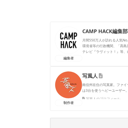
CAMP HACK編集部
月間550万人が訪れる人気No
環境省等の行政機関、「髙島屋」
テレビ『ラヴィット！』等、
編集者
CAMP HACK編集部のプ
写風人
南信州在住の写真家。ファイ
は3台を使うヘビーユーザー
写風人のプロフィール
制作者