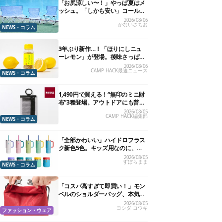
「お尻涼しい〜！」やっぱ夏はメ
ッシュ。「しかも安い」コールマ
ン今年の新作は、カラーもさわや
2026/08/06
かないさちお
かです
NEWS・コラム
3年ぶり新作…！「ほりにしニュ
ーレモン」が登場。後味さっぱり
の万能スパイス！【8月21日発
2026/08/06
CAMP HACK最速ニュース
売】
NEWS・コラム
1,490円で買える！“無印のミニ財
布”3種登場。アウトドアにも普段
使いにもいいかも
2026/08/05
CAMP HACK編集部
NEWS・コラム
「全部かわいい」ハイドロフラス
ク新色5色。キッズ用なのに、大
人が欲しくなりました
2026/08/05
ずぼらまま
NEWS・コラム
「コスパ高すぎて即買い！」モン
ベルのショルダーバッグ、本気で
おすすめしたい7選
2026/08/05
ヨシダ コウキ
ファッション・ウェア