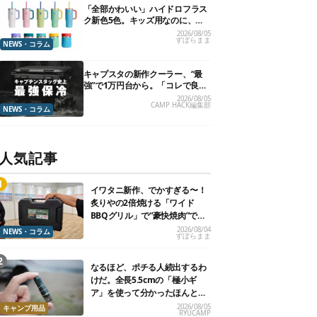
「全部かわいい」ハイドロフラス
ク新色5色。キッズ用なのに、大
人が欲しくなりました
2026/08/05
ずぼらまま
NEWS・コラム
キャプスタの新作クーラー、“最
強”で1万円台から。「コレで良い
んだよ」の嵐
2026/08/05
CAMP HACK編集部
NEWS・コラム
人気記事
イワタニ新作、でかすぎる〜！
炙りやの2倍焼ける「ワイド
BBQグリル」で“豪快焼肉”でき
るよ【再販開始】
2026/08/04
NEWS・コラム
ずぼらまま
なるほど、ポチる人続出するわ
けだ。全長5.5cmの「極小ギ
ア」を使って分かったほんとの
魅力
2026/08/05
キャンプ用品
RYUCAMP