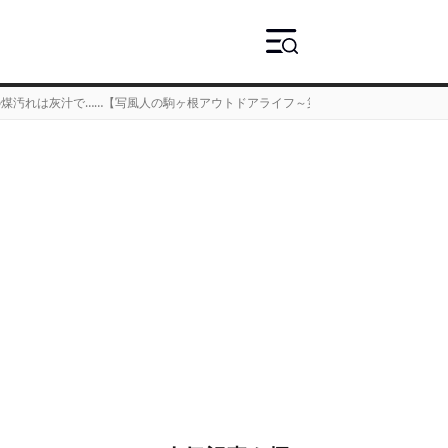
煤汚れは灰汁で……【写風人の駒ヶ根アウトドアライフ～第３章#8】