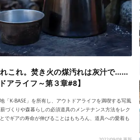
れこれ。焚き火の煤汚れは灰汁で……
ドアライフ～第３章#8】
「K-BASE」を所有し、アウトドアライフを満喫する写風
、薪づくりや森暮らしの必須道具のメンテナンス方法をレク
とでギアの寿命が伸びることはもちろん、道具への愛着も
2022/09/08 更新