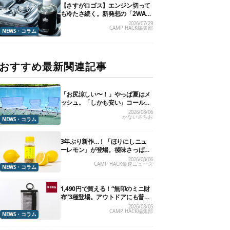
【さすがロゴス】エンジン切って
も冷たさ続く。新発想の「2WAY
仕様ボトルホルダー」が頼りにな
2026/07/29
CAMP HACK編集部
ります
NEWS・コラム
おすすめ最新関連記事
「お尻涼しい〜！」やっぱ夏はメ
ッシュ。「しかも安い」コールマ
ン今年の新作は、カラーもさわや
2026/08/06
かないさちお
かです
NEWS・コラム
3年ぶり新作…！「ほりにしニュ
ーレモン」が登場。後味さっぱり
の万能スパイス！【8月21日発
2026/08/06
CAMP HACK最速ニュース
売】
NEWS・コラム
1,490円で買える！“無印のミニ財
布”3種登場。アウトドアにも普段
使いにもいいかも
2026/08/05
CAMP HACK編集部
NEWS・コラム