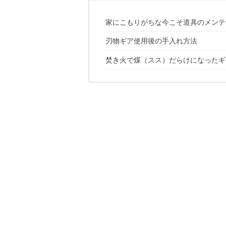
家にこもりがちな今こそ道具のメンテ
刃物ギア使用後の手入れ方法
焚き火で煤（スス）だらけになったキ
作業後は、まず樹液を取り除く
切れ味が悪くなっていたら、研ぐ
煤には「焚き火の灰」と「お湯」を使
柄（え）も合わせて、手入れ
しつこい煤汚れには、つけ置き
灰汁は万能なメンテナンス剤
写風人の過去の連載はこちら