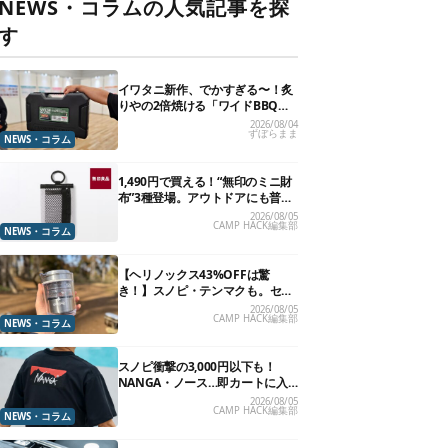
NEWS・コラムの人気記事を探
す
イワタニ新作、でかすぎる〜！炙
りやの2倍焼ける「ワイドBBQグ
リル」で“豪快焼肉”できるよ【再
2026/08/04
ずぼらまま
販開始】
NEWS・コラム
1,490円で買える！“無印のミニ財
布”3種登場。アウトドアにも普段
使いにもいいかも
2026/08/05
CAMP HACK編集部
NEWS・コラム
【ヘリノックス43%OFFは驚
き！】スノピ・テンマクも。セー
ル中の「見逃せないキャンプ道
2026/08/05
CAMP HACK編集部
具」12選
NEWS・コラム
スノピ衝撃の3,000円以下も！
NANGA・ノース…即カートに入
れたいアウトドアな「値下げ夏
2026/08/05
CAMP HACK編集部
服」13選
NEWS・コラム