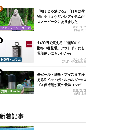
「帽子じゃ焼ける」「日傘は荷
物」→ちょうどいいアイテムが
スノーピークにありました
2026/08/05
ファッション・ウェア
内舘 綾子
1,490円で買える！“無印のミニ
財布”3種登場。アウトドアにも
普段使いにもいいかも
2026/08/05
NEWS・コラム
CAMP HACK編集部
缶ビール・酒瓶・アイスまで冷
える!? ペットボトルホルダー×ロ
ゴス保冷剤が夏の最強コンビだ
った
2026/08/05
知識・How to
山畑 理絵
新着記事