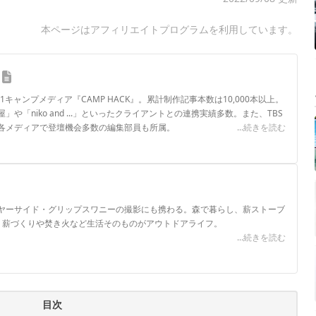
本ページはアフィリエイトプログラムを利用しています。
.1キャンプメディア『CAMP HACK』。累計制作記事本数は10,000本以上。
や「niko and ...」といったクライアントとの連携実績多数。また、TBS
各メディアで登壇機会多数の編集部員も所属。
...続きを読む
ロフィール
ヤーサイド・グリップスワニーの撮影にも携わる。森で暮らし、薪ストーブ
。薪づくりや焚き火など生活そのものがアウトドアライフ。
...続きを読む
目次