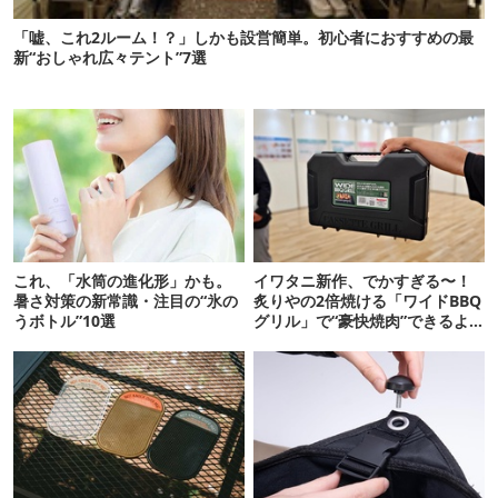
「嘘、これ2ルーム！？」しかも設営簡単。初心者におすすめの最
新“おしゃれ広々テント”7選
これ、「水筒の進化形」かも。
イワタニ新作、でかすぎる〜！
暑さ対策の新常識・注目の“氷の
炙りやの2倍焼ける「ワイドBBQ
うボトル”10選
グリル」で“豪快焼肉”できるよ
【再販開始】