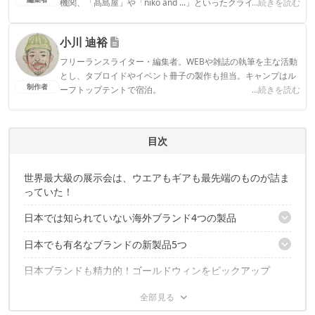
機関、「髙島屋」や「niko and ...」といったクライアントとの
...続きを読む
連携実績多数。また、TBSテレビ『ラヴィット！』等、各メデ
ィアで登壇機会多数の編集部員も所属。
小川 迪裕
CAMP HACK編集部のプロフィール
フリーランスライター・編集者。WEBや雑誌の執筆を主な活動
とし、タブロイドやイベント冊子の製作も担当。キャンプはル
制作者
ーフトップテントで宿泊。
...続きを読む
小川 迪裕のプロフィール
目次
世界最大級の展示会は、ウエアもギアも最先端のものが詰ま
っていた！
日本では知られていない海外ブランド4つの製品
日本でも有名なブランドの新製品5つ
その①：ライノウルフ「スーパーテント」
その②：グルツィバッグ「アビオポッド ダウンウール ネイチャ
日本ブランドも精力的！ゴールドウィンをピックアップ
その⑤：ヘリノックス サンシェード
ー」
その⑥：プリムス「エッセンシャルトレイルストーブ」
その③：ベント「キャンバス」
海外ブランドは、今までにない着眼点・技術力が盛りだ
その⑦：ガーバー「マレット」
その④：ビブラムシューズ「FUROSHIKI」
くさん！