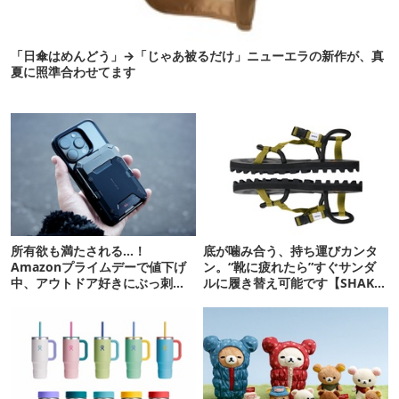
「日傘はめんどう」→「じゃあ被るだけ」ニューエラの新作が、真
夏に照準合わせてます
所有欲も満たされる…！
底が噛み合う、持ち運びカンタ
Amazonプライムデーで値下げ
ン。“靴に疲れたら”すぐサンダ
中、アウトドア好きにぶっ刺さ
ルに履き替え可能です【SHAKA
る「便利ガジェット」8選
新作】