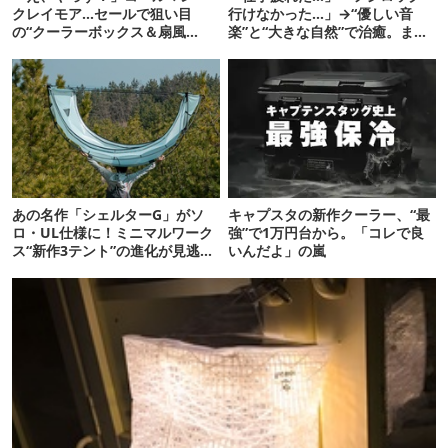
クレイモア…セールで狙い目
行けなかった…」→“優しい音
の“クーラーボックス＆扇風
楽”と“大きな自然”で治癒。まだ
機”12選
間に合います。
あの名作「シェルターG」がソ
キャプスタの新作クーラー、“最
ロ・UL仕様に！ミニマルワーク
強”で1万円台から。「コレで良
ス“新作3テント”の進化が見逃せ
いんだよ」の嵐
ない