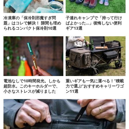
冷凍庫の「保冷剤邪魔すぎ問
子連れキャンプで「持って行け
題」はコレで解決！ 隙間も埋め
ばよかった…」後悔しない便利
られるコンパクト保冷剤10選
ギア13選
電池なしで10時間発光。しかも
重いギアも一気に運べる！“積載
超防水。このキーホルダーで、
力で選ぶ”おすすめキャリーワゴ
小さなストレスが減りました
ン11選