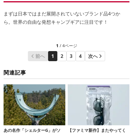
まずは日本ではまだ展開されていないブランド品4つか
ら。世界の自由な発想キャンプギアに注目です！
1
/ 4ページ
前へ
1
2
3
4
次へ
関連記事
あの名作「シェルターG」がソ
【ファミマ新作】またやってく