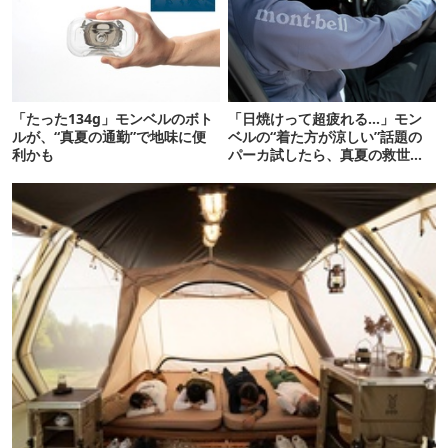
「たった134g」モンベルのボト
「日焼けって超疲れる…」モン
ルが、“真夏の通勤”で地味に便
ベルの“着た方が涼しい”話題の
利かも
パーカ試したら、真夏の救世主
だった