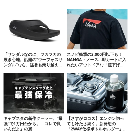
「サンダルなのに」フカフカの
スノピ衝撃の3,000円以下も！
履き心地。話題の“ウーフォスサ
NANGA・ノース…即カートに入
ンダル”なら、猛暑も乗り越えら
れたいアウトドアな「値下げ夏
れるかも
服」12選
キャプスタの新作クーラー、“最
【さすがロゴス】エンジン切っ
強”で1万円台から。「コレで良
ても冷たさ続く。新発想の
いんだよ」の嵐
「2WAY仕様ボトルホルダー」が