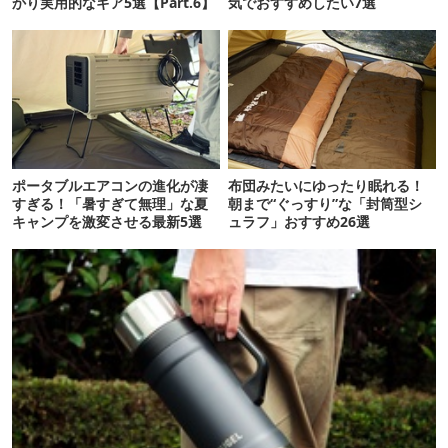
かり実用的なギア5選【Part.6】
気でおすすめしたい7選
ポータブルエアコンの進化が凄
布団みたいにゆったり眠れる！
すぎる！「暑すぎて無理」な夏
朝まで“ぐっすり”な「封筒型シ
キャンプを激変させる最新5選
ュラフ」おすすめ26選