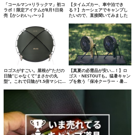
「コールマン×リラックマ」初コ
【タイムズカー、車中泊でき
ラボ！限定アイテムが8月1日発
る？】カーシェアでキャンプし
売【かンわいぃ〜ッ】
たいので、直接聞いてみました
ロゴスがすごい。屋根が“ただの
【真夏の必需品が安い…！】ロ
日陰”じゃなくて“まさかの丸
ゴス・NESTOUTも。猛暑キャン
型”。これで日陰が1.5倍マシに
プを救う「保冷クーラー・暑さ
なる新作タープです
対策ギア」12選