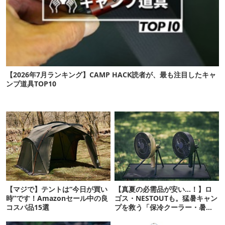
【2026年7月ランキング】CAMP HACK読者が、最も注目したキャ
ンプ道具TOP10
【マジで】テントは“今日が買い
【真夏の必需品が安い…！】ロ
時”です！Amazonセール中の良
ゴス・NESTOUTも。猛暑キャン
コスパ品15選
プを救う「保冷クーラー・暑さ
対策ギア」12選