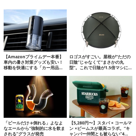
【Amazonプライムデー本番】
ロゴスがすごい。屋根が“ただの
車内の暑さ対策グッズも安い！
日陰”じゃなくて“まさかの丸
移動を快適にする「カー用品」
型”。これで日陰が1.5倍マシに
12選
なる新作タープです
「ビールだけ→倒れる」よなよ
【5,280円〜】スタバ × コールマ
なエールから“強制的に水を飲ま
ン ×ビームスが最高コラボ。“キ
される”グラスが発売
ャンパー仲間とも被らない”4ア