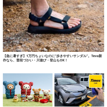
【急に暑すぎ】1万円ちょいなのに“歩きやすいサンダル”。Teva新
作なら、普段づかい・川遊び・登山もOK！