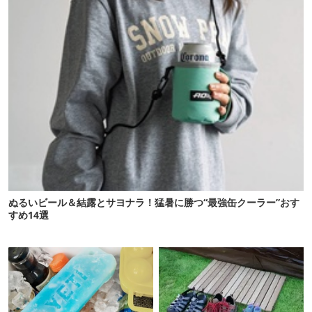
ぬるいビール＆結露とサヨナラ！猛暑に勝つ“最強缶クーラー”おす
すめ14選