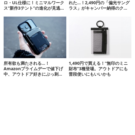
ロ・UL仕様に！ミニマルワーク
れた…！2,490円の「偏光サング
ス“新作3テント”の進化が見逃せ
ラス」がキャンパー納得のクオ
ない
リティ
所有欲も満たされる…！
1,490円で買える！“無印のミニ
Amazonプライムデーで値下げ
財布”3種登場。アウトドアにも
中、アウトドア好きにぶっ刺さ
普段使いにもいいかも
る「便利ガジェット」8選