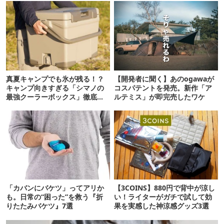
真夏キャンプでも氷が残る！？
【開発者に聞く】あのogawaが
キャンプ向きすぎる「シマノの
コスパテントを発売。新作「ア
最強クーラーボックス」徹底解
ルテミス」が即完売したワケ
剖
「カバンにバケツ」ってアリか
【3COINS】880円で背中が涼し
も。日常の“困った”を救う『折
い！ライターがガチで試して効
りたたみバケツ』7選
果を実感した神涼感グッズ3選