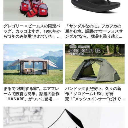
グレゴリー × ビームスの限定バ
「サンダルなのに」フカフカの
ッグ、カッコよすぎ。1990年か
履き心地。話題の“ウーフォスサ
ら“3年のみ使用”されていた、紫
ンダル”なら、猛暑も乗り越えら
タグが復活
れるかも
まるで“移動する家”。エアフレ
バンドックまだ安い。久々の新
ームで設営も簡単。話題の新作
作「ソロドーム1 EX」が発
「HANARE」がついに登場…！
売！“メッシュインナー”だけで
【07/24予約開始】
も使えるよ【防災も◎】