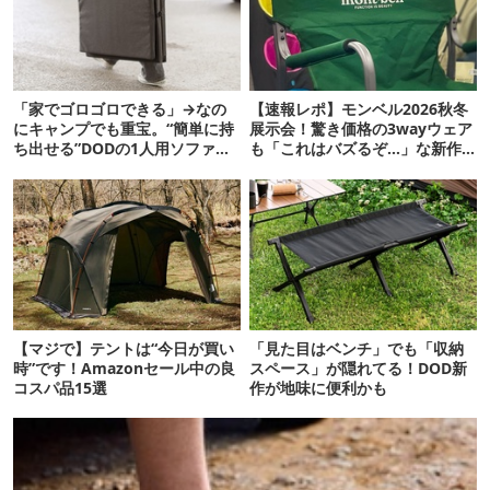
「家でゴロゴロできる」→なの
【速報レポ】モンベル2026秋冬
にキャンプでも重宝。“簡単に持
展示会！驚き価格の3wayウェア
ち出せる”DODの1人用ソファが
も「これはバズるぞ…」な新作
便利かも
10選
【マジで】テントは“今日が買い
「見た目はベンチ」でも「収納
時”です！Amazonセール中の良
スペース」が隠れてる！DOD新
コスパ品15選
作が地味に便利かも