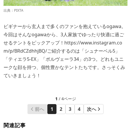
出典：PIXTA
ビギナーから玄人まで多くのファンを抱えているogawa。
今回はそんなogawaから、3人家族でゆったり快適に過ご
せるテントをピックアップ！
https://www.instagram.co
m/p/BRdCZdhhjBQ/
ご紹介するのは「シュナーベル5」
「ティエラ5-EX」「ポルヴェーラ34」の3つ。どれもユニ
ークな顔を持つ、個性豊かなテントたちです。さっそくみ
ていきましょう！
1
/ 4ページ
前へ
1
2
3
4
次へ
関連記事