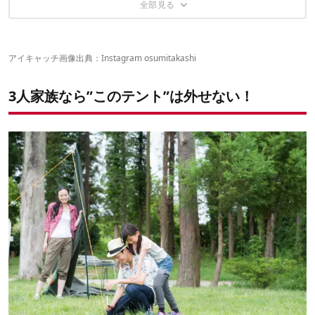
すか？
特徴② 慣れたら10～15分、しかも1人で設営できる！
こんな人にオススメ！
こんな人にオススメ！
2019年も新作ゾクゾク！
アイキャッチ画像出典：
Instagram osumitakashi
3人家族なら”このテント”は外せない！