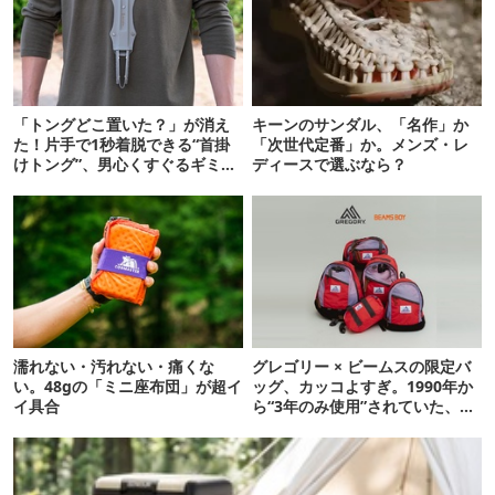
「トングどこ置いた？」が消え
キーンのサンダル、「名作」か
た！片手で1秒着脱できる“首掛
「次世代定番」か。メンズ・レ
けトング”、男心くすぐるギミッ
ディースで選ぶなら？
クが最高だった
濡れない・汚れない・痛くな
グレゴリー × ビームスの限定バ
い。48gの「ミニ座布団」が超イ
ッグ、カッコよすぎ。1990年か
イ具合
ら“3年のみ使用”されていた、紫
タグが復活