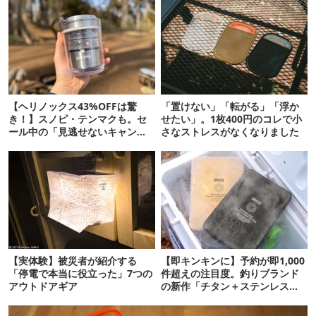
【ヘリノックス43%OFFは驚
「置けない」「転がる」「浮か
き！】スノピ・テンマクも。セ
せたい」。1枚400円のコレで小
ール中の「見逃せないキャンプ
さなストレスがなくなりました
道具」12選
【実体験】被災者が紹介する
【即キンキンに】予約が即1,000
「停電で本当に役立った」7つの
件超えの注目度。釣りブランド
アウトドアギア
の新作「チタン＋ステンレスの
保冷剤」が再販開始