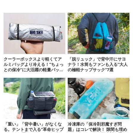
クーラーボックスより軽くてア
「脱リュック」で背中汗にサヨ
ルミバッグより冷える！“ちょっ
ナラ！水筒もファンも入る“大人
との保冷”に大活躍の軽量バッグ
の極軽ナップサック”7選
7選
「重い」「背中暑い」がなくな
冷凍庫の「保冷剤邪魔すぎ問
る。テントまで入る“革命ヒップ
題」はコレで解決！ 隙間も埋め