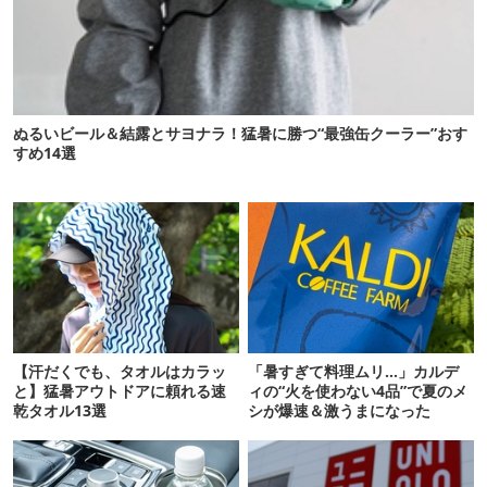
ぬるいビール＆結露とサヨナラ！猛暑に勝つ“最強缶クーラー”おす
すめ14選
【汗だくでも、タオルはカラッ
「暑すぎて料理ムリ…」カルデ
と】猛暑アウトドアに頼れる速
ィの“火を使わない4品”で夏のメ
乾タオル13選
シが爆速＆激うまになった