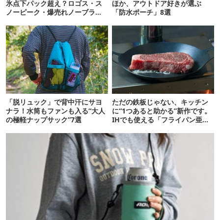
氷点下パック超え？ロゴス・ス
ほか、アウトドア好きが選ぶ
ノーピーク・爆売れノーブラン
「防水ポーチ」8選
ド品を比べてみた
「脱リュック」で背中汗にサヨ
ただの鉄板じゃない、キッチン
ナラ！水筒もファンも入る“大人
に“1つあると助かる”新作です。
の極軽ナップサック”7選
IHでも使える「フライパン亜
種」がすごい