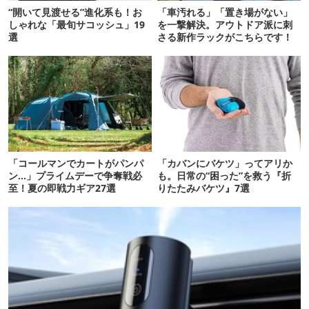
“開いて見渡せる”進化系も！お
「車汚れる」「置き場がない」
しゃれな「最旬サコッシュ」19
を一撃解決。アウトドア派に刺
選
さる新作ラックがこちらです！
「コールマンでカートがパンパ
「カバンにバケツ」ってアリか
ン…」プライムデーで争奪戦必
も。日常の“困った”を救う『折
至！夏の即戦力ギア27選
りたたみバケツ』7選