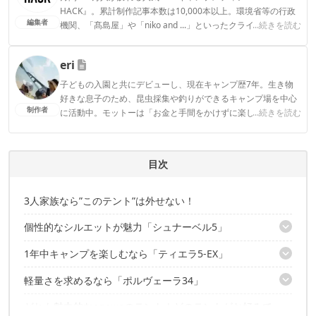
HACK』。累計制作記事本数は10,000本以上。環境省等の行政
編集者
機関、「髙島屋」や「niko and ...」といったクライアントとの
...続きを読む
連携実績多数。また、TBSテレビ『ラヴィット！』等、各メデ
ィアで登壇機会多数の編集部員も所属。
eri
CAMP HACK編集部のプロフィール
子どもの入園と共にデビューし、現在キャンプ歴7年。生き物
好きな息子のため、昆虫採集や釣りができるキャンプ場を中心
制作者
に活動中。モットーは「お金と手間をかけずに楽しく！」とい
...続きを読む
うコスパ重視の庶民派ファミリーキャンパー。お気に入りのブ
ランドはWAQとDOD。
eriのプロフィール
目次
3人家族なら”このテント”は外せない！
個性的なシルエットが魅力「シュナーベル5」
1年中キャンプを楽しむなら「ティエラ5-EX」
特徴① 構造がシンプルなので、迷わず設営できる
特徴② 夏キャンプを快適にしてくれる、大きなメッシュ窓
軽量さを求めるなら「ポルヴェーラ34」
特徴① 全方向にある出入り口
こんな人にオススメ！
特徴② 広いリビングスペース！
どれも魅力的なogawaのテント！どのテントがお好みで
特徴① 重さは約9kg以下！
特徴③ 作業工程は多いが、設営はしやすい