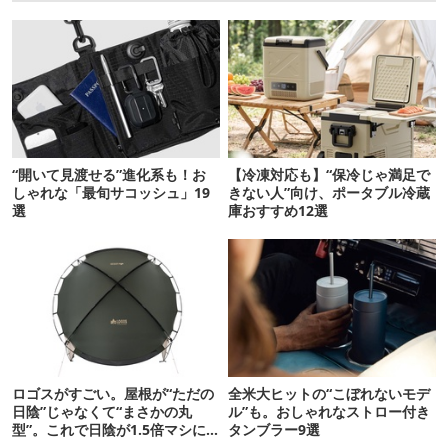
“開いて見渡せる”進化系も！お
【冷凍対応も】“保冷じゃ満足で
しゃれな「最旬サコッシュ」19
きない人”向け、ポータブル冷蔵
選
庫おすすめ12選
ロゴスがすごい。屋根が“ただの
全米大ヒットの“こぼれないモデ
日陰”じゃなくて“まさかの丸
ル”も。おしゃれなストロー付き
型”。これで日陰が1.5倍マシに
タンブラー9選
なる新作タープです