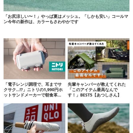
「お尻涼しい〜！」やっぱ夏はメッシュ。「しかも安い」コールマ
ン今年の新作は、カラーもさわやかです
「電子レンジ調理で、耳までサ
先輩キャンパーが教えてくれた
クサク…!?」ニトリの1,990円ホ
「このアイテム最高なんで
ットサンドメーカーで朝食革命
す！」BEST5【あつしさん】
が起きた