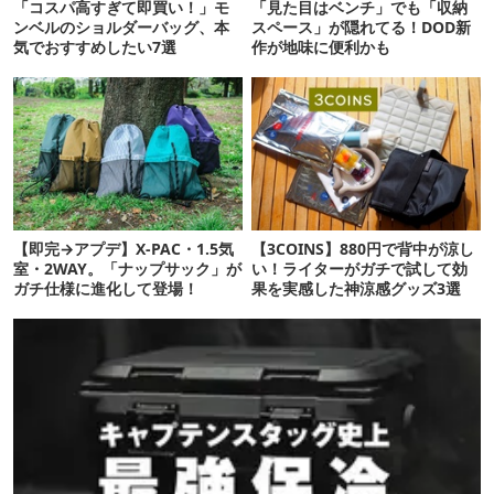
「コスパ高すぎて即買い！」モ
「見た目はベンチ」でも「収納
ンベルのショルダーバッグ、本
スペース」が隠れてる！DOD新
気でおすすめしたい7選
作が地味に便利かも
【即完→アプデ】X-PAC・1.5気
【3COINS】880円で背中が涼し
室・2WAY。「ナップサック」が
い！ライターがガチで試して効
ガチ仕様に進化して登場！
果を実感した神涼感グッズ3選