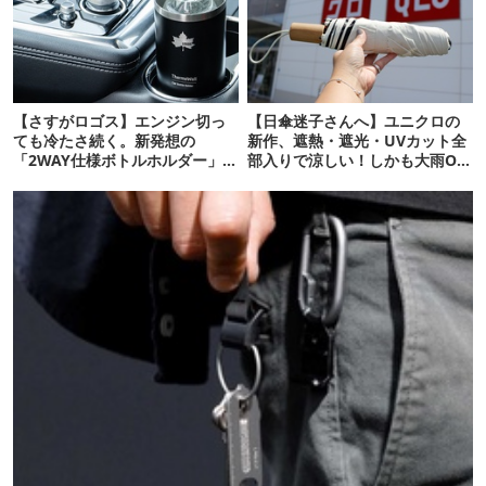
【さすがロゴス】エンジン切っ
【日傘迷子さんへ】ユニクロの
ても冷たさ続く。新発想の
新作、遮熱・遮光・UVカット全
「2WAY仕様ボトルホルダー」が
部入りで涼しい！しかも大雨OK
頼りになります
でコスパ良すぎた