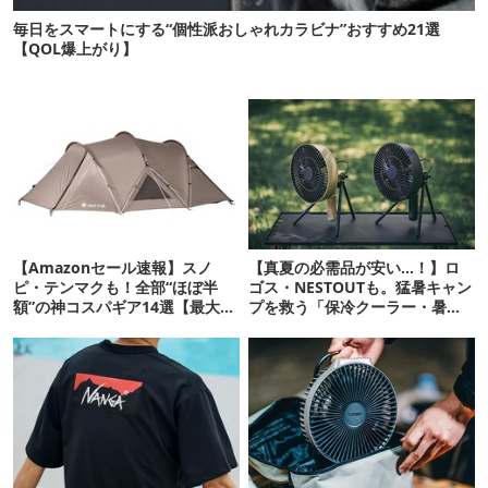
毎日をスマートにする“個性派おしゃれカラビナ”おすすめ21選
【QOL爆上がり】
【Amazonセール速報】スノ
【真夏の必需品が安い…！】ロ
ピ・テンマクも！全部“ほぼ半
ゴス・NESTOUTも。猛暑キャン
額”の神コスパギア14選【最大
プを救う「保冷クーラー・暑さ
71%OFF】
対策ギア」12選