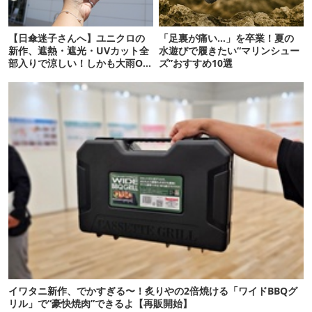
【日傘迷子さんへ】ユニクロの
「足裏が痛い…」を卒業！夏の
新作、遮熱・遮光・UVカット全
水遊びで履きたい“マリンシュー
部入りで涼しい！しかも大雨OK
ズ”おすすめ10選
でコスパ良すぎた
イワタニ新作、でかすぎる〜！炙りやの2倍焼ける「ワイドBBQグ
リル」で“豪快焼肉”できるよ【再販開始】