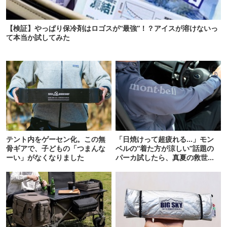
【検証】やっぱり保冷剤はロゴスが“最強”！？アイスが溶けないっ
て本当か試してみた
テント内をゲーセン化。この無
「日焼けって超疲れる…」モン
骨ギアで、子どもの「つまんな
ベルの“着た方が涼しい”話題の
ーい」がなくなりました
パーカ試したら、真夏の救世主
だった