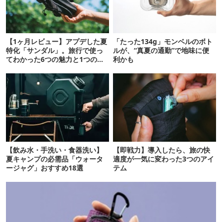
【1ヶ月レビュー】アプデした夏
「たった134g」モンベルのボト
特化「サンダル」。旅行で使っ
ルが、“真夏の通勤”で地味に便
てわかった6つの魅力と1つの注
利かも
意点
【飲み水・手洗い・食器洗い】
【即戦力】導入したら、旅の快
夏キャンプの必需品「ウォータ
適度が一気に変わった3つのアイ
ージャグ」おすすめ18選
テム