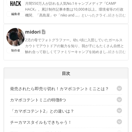
月間550万人が訪れる人気No.1キャンプメディア『CAMP
HACK』。累計制作記事本数は10,000本以上。環境省等の行政
編集者
機関、「髙島屋」や「niko and ...」といったクライアントとの
...続きを読む
連携実績多数。また、TBSテレビ『ラヴィット！』等、各メデ
ィアで登壇機会多数の編集部員も所属。
midori
CAMP HACK編集部のプロフィール
2児の母でフォトグラファー。幼い頃に入団していたガールス
カウトでアウトドアの魅力を知り、我が子にもたくさん自然と
制作者
触れ合って欲しくてファミリーキャンプを始めました。フォト
...続きを読む
ジェニックなキャンプを目指しています。
midoriのプロフィール
目次
発売されたら即売り切れ！カマボコテントミニとは？
カマボコテントミニの特徴8つ
10周年記念「カマボコテントミニUL」はすでに販売終了
「カマボコテント2」との違いは？
特徴① 2～3人が伸び伸びとくつろげる広さ
特徴② 天井高は女性であれば立てるサイズ
チーカマスタイルもできちゃう！
サイズ感
特徴③ 夏キャンプを涼しくする！風の通り道
重量
特徴④ シェルターにもなる！