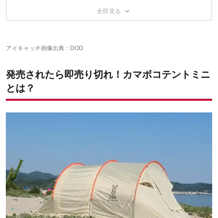
再販はいつ頃……？購入方法について
雨の日は要注意！
基本的な機能スペックは「カマボコテント2」と同じ
特徴④ 雨キャンプも快適に過ごせる工夫がたくさん
家族で使うならどっちを選ぶ？
特徴⑤アレンジ自在のキャノピードア
あなたは争奪戦で勝ち取ることができるか？！
再販について
特徴⑥1年中キャンプを楽しめる！
オークションという手も！
特徴⑦区画サイトだって楽勝！
特徴⑧設営はシンプルで簡単
アイキャッチ画像出典：
DOD
発売されたら即売り切れ！カマボコテントミニ
とは？