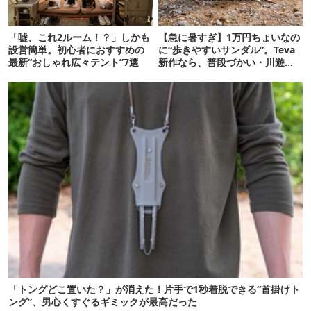
「嘘、これ2ルーム！？」しかも
【急に暑すぎ】1万円ちょいなの
設営簡単。初心者におすすめの
に“歩きやすいサンダル”。Teva
最新“おしゃれ広々テント”7選
新作なら、普段づかい・川遊
び・登山もOK！
「トングどこ置いた？」が消えた！片手で1秒着脱できる“首掛けト
ング”、男心くすぐるギミックが最高だった