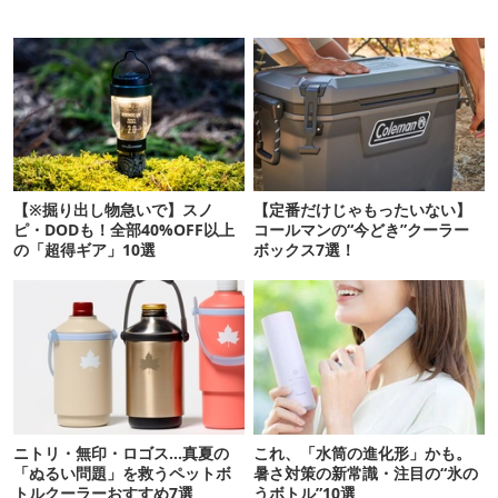
【※掘り出し物急いで】スノ
【定番だけじゃもったいない】
ピ・DODも！全部40%OFF以上
コールマンの“今どき”クーラー
の「超得ギア」10選
ボックス7選！
ニトリ・無印・ロゴス…真夏の
これ、「水筒の進化形」かも。
「ぬるい問題」を救うペットボ
暑さ対策の新常識・注目の“氷の
トルクーラーおすすめ7選
うボトル”10選