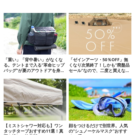
「重い」「背中暑い」がなくな
「ゼインアーツ・50％OFF」無
る。テントまで入る“革命ヒップ
くなり次第終了！しかも“廃盤品
バッグ”が夏のアウトドアを身軽
セール”なので、二度と買えない
にしてくれた
かも【8月4日から】
【ミストシャワー対応も】ワン
顔をつけるだけで別世界。人気
タッチタープおすすめ11選！真
の“シュノーケルマスク”おすす