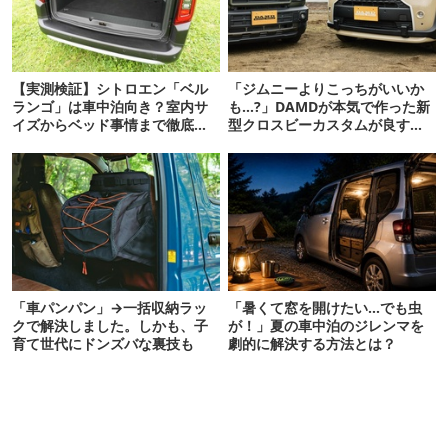
【実測検証】シトロエン「ベル
「ジムニーよりこっちがいいか
ランゴ」は車中泊向き？室内サ
も…?」DAMDが本気で作った新
イズからベッド事情まで徹底レ
型クロスビーカスタムが良すぎ
ビュー
るぞ！
「車パンパン」→一括収納ラッ
「暑くて窓を開けたい…でも虫
クで解決しました。しかも、子
が！」夏の車中泊のジレンマを
育て世代にドンズバな裏技も
劇的に解決する方法とは？