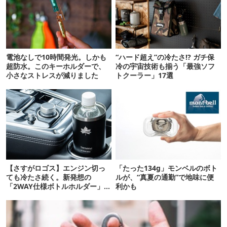
電池なしで10時間発光。しかも
“ハード超え”の冷たさ!? ガチ保
超防水。このキーホルダーで、
冷の宇宙技術も揃う「最強ソフ
小さなストレスが減りました
トクーラー」17選
【さすがロゴス】エンジン切っ
「たった134g」モンベルのボト
ても冷たさ続く。新発想の
ルが、“真夏の通勤”で地味に便
「2WAY仕様ボトルホルダー」が
利かも
頼りになります