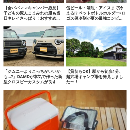
【全パパママキャンパー必見】
缶ビール・酒瓶・アイスまで冷
子どもの泥んこまみれの服も当
える!? ペットボトルホルダー×ロ
日キレイさっぱり！おすすめ洗
ゴス保冷剤が夏の最強コンビだ
濯グッズ “神7”
った
「ジムニーよりこっちがいいか
【貸切もOK】駅から徒歩1分、
も…?」DAMDが本気で作った新
超穴場キャンプ場を発見しまし
型クロスビーカスタムが良すぎ
た〜！
るぞ！