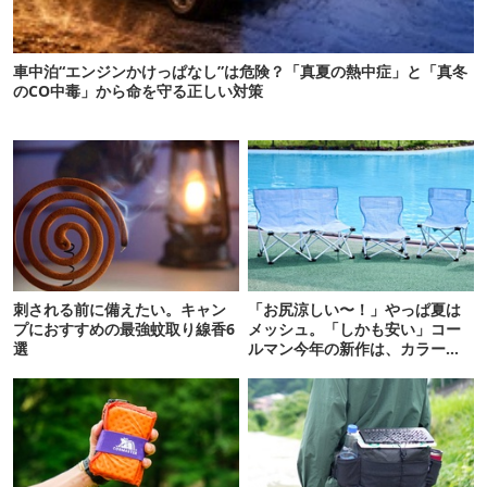
車中泊“エンジンかけっぱなし”は危険？「真夏の熱中症」と「真冬
のCO中毒」から命を守る正しい対策
刺される前に備えたい。キャン
「お尻涼しい〜！」やっぱ夏は
プにおすすめの最強蚊取り線香6
メッシュ。「しかも安い」コー
選
ルマン今年の新作は、カラーも
さわやかです