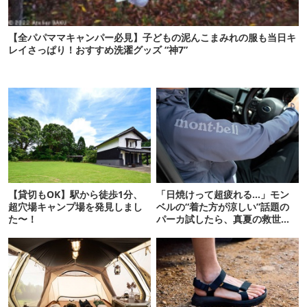
【全パパママキャンパー必見】子どもの泥んこまみれの服も当日キ
レイさっぱり！おすすめ洗濯グッズ “神7”
【貸切もOK】駅から徒歩1分、
「日焼けって超疲れる…」モン
超穴場キャンプ場を発見しまし
ベルの“着た方が涼しい”話題の
た〜！
パーカ試したら、真夏の救世主
だった