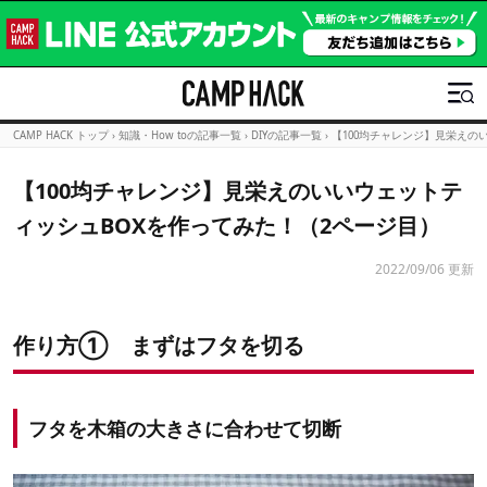
CAMP HACK トップ
›
知識・How toの記事一覧
›
DIYの記事一覧
›
【100均チャレンジ】見栄えの
【100均チャレンジ】見栄えのいいウェットテ
ィッシュBOXを作ってみた！（2ページ目）
2022/09/06 更新
作り方① まずはフタを切る
フタを木箱の大きさに合わせて切断