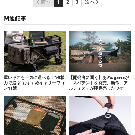
前へ
1
2
3
次へ
関連記事
重いギアも一気に運べる！“積載
【開発者に聞く】あのogawaが
力で選ぶ”おすすめキャリーワゴ
コスパテントを発売。新作「ア
ン11選
ルテミス」が即完売したワケ