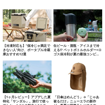
【冷凍対応も】“保冷じゃ満足で
缶ビール・酒瓶・アイスまで冷
きない人”向け、ポータブル冷蔵
える!? ペットボトルホルダー×ロ
庫おすすめ12選
ゴス保冷剤が夏の最強コンビだ
った
【1ヶ月レビュー】アプデした夏
「日傘はめんどう」→「じゃあ
特化「サンダル」。旅行で使っ
被るだけ」ニューエラの新作