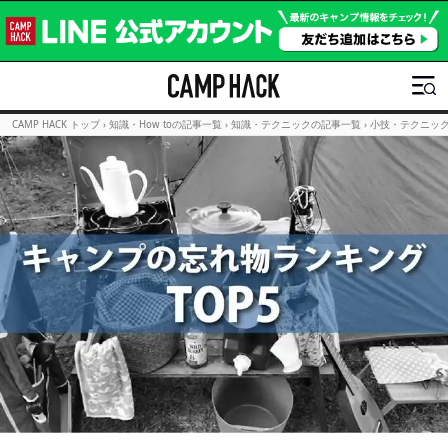
CAMP HACK トップ
›
知識・How toの記事一覧
›
知識・テクニックの記事一覧
›
小技・テクニッ