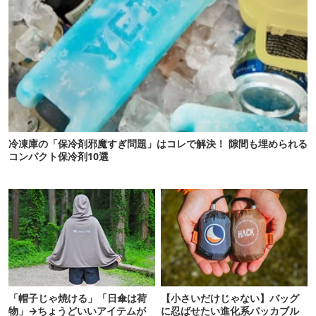
冷凍庫の「保冷剤邪魔すぎ問題」はコレで解決！ 隙間も埋められる
コンパクト保冷剤10選
「帽子じゃ焼ける」「日傘は荷
【小さいだけじゃない】バッグ
物」→ちょうどいいアイテムが
に忍ばせたい進化系パッカブル