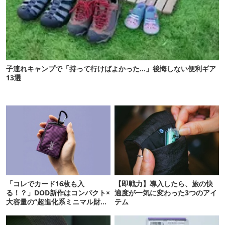
子連れキャンプで「持って行けばよかった…」後悔しない便利ギア
13選
「コレでカード16枚も入
【即戦力】導入したら、旅の快
る！？」DOD新作はコンパクト×
適度が一気に変わった3つのアイ
大容量の“超進化系ミニマル財
テム
布”だ！