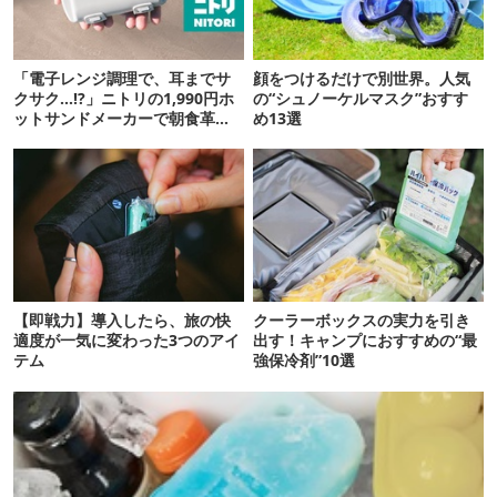
「電子レンジ調理で、耳までサ
顔をつけるだけで別世界。人気
クサク…!?」ニトリの1,990円ホ
の“シュノーケルマスク”おすす
ットサンドメーカーで朝食革命
め13選
が起きた
【即戦力】導入したら、旅の快
クーラーボックスの実力を引き
適度が一気に変わった3つのアイ
出す！キャンプにおすすめの“最
テム
強保冷剤”10選