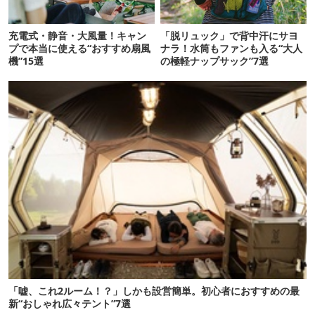
充電式・静音・大風量！キャン
「脱リュック」で背中汗にサヨ
プで本当に使える“おすすめ扇風
ナラ！水筒もファンも入る“大人
機”15選
の極軽ナップサック”7選
「嘘、これ2ルーム！？」しかも設営簡単。初心者におすすめの最
新“おしゃれ広々テント”7選