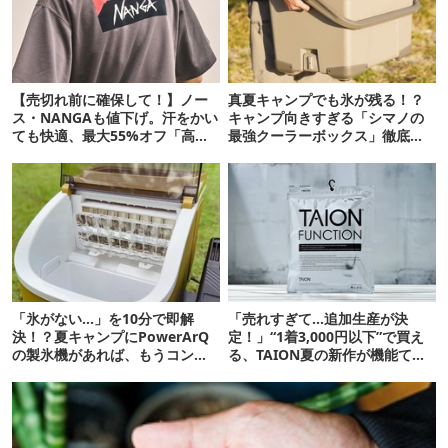
【売切れ前に確保して！】ノー
真夏キャンプでも氷が残る！？
ス・NANGAも値下げ。汗をかい
キャンプ向きすぎる「シマノの
ても快適、最大55%オフ「高機
最強クーラーボックス」徹底解
能ウェア」10選
剖
「氷がない…」を10分で即解
「売れすぎて…追加生産が決
決！？夏キャンプにPowerArQ
定！」“1着3,000円以下”で買え
の製氷機があれば、もうコンビ
る、TAION夏の新作が機能てん
ニ走らなくていいぞ
こ盛りです