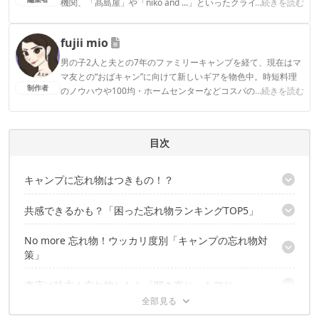
機関、「髙島屋」や「niko and ...」といったクライアントとの
...続きを読む
連携実績多数。また、TBSテレビ『ラヴィット！』等、各メデ
ィアで登壇機会多数の編集部員も所属。
fujii mio
CAMP HACK編集部のプロフィール
男の子2人と夫との7年のファミリーキャンプを経て、現在はマ
マ友との“おばキャン”に向けて新しいギアを物色中。時短料理
制作者
のノウハウや100均・ホームセンターなどコスパの良好なギア
...続きを読む
など、快適＆お得にキャンプを楽しむ情報を日々収集していま
す。
fujii mioのプロフィール
目次
キャンプに忘れ物はつきもの！？
共感できるかも？「困った忘れ物ランキングTOP5」
実際によく忘れ物をしてしまうキャンパーに聞いてみた
No more 忘れ物！ウッカリ度別「キャンプの忘れ物対
まずは5位：鍋
策」
4位：調味料
3位：下準備しておいた食材
売店は味方！忘れ物したら「開き直り」もアリ
2位：子供の上着
ウッカリ度★の人：「キャンプ専用グッズ」を用意
1位：コンロ
ウッカリ度★★の人：携帯に持ち物をメモ
その他こんな忘れ物をしたという声も
ウッカリ度★★★の人：冷蔵庫に「持って行くリスト」を貼る
TO DOリストも要チェック