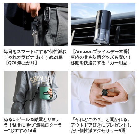
毎日をスマートにする“個性派お
【Amazonプライムデー本番】
しゃれカラビナ”おすすめ21選
車内の暑さ対策グッズも安い！
【QOL爆上がり】
移動を快適にする「カー用品」
12選
ぬるいビール＆結露とサヨナ
「それどこの？」と聞かれる。
ラ！猛暑に勝つ“最強缶クーラ
アウトドア好きにプレゼントし
ー”おすすめ14選
たい個性派アクセサリー6選