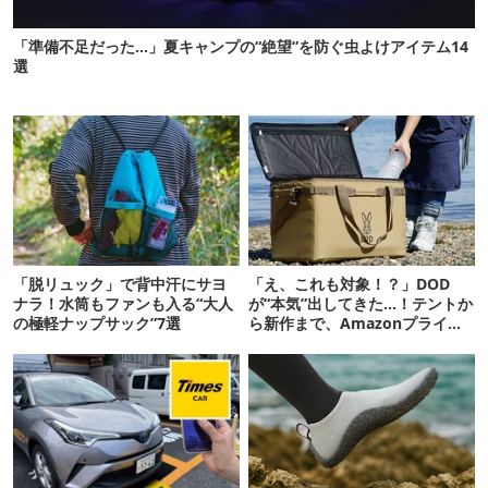
「準備不足だった…」夏キャンプの“絶望”を防ぐ虫よけアイテム14
選
「脱リュック」で背中汗にサヨ
「え、これも対象！？」DOD
ナラ！水筒もファンも入る“大人
が“本気”出してきた…！テントか
の極軽ナップサック”7選
ら新作まで、Amazonプライム
デーの注目ギア27選