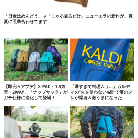
「日傘はめんどう」→「じゃあ被るだけ」ニューエラの新作が、真
夏に照準合わせてます
【即完→アプデ】X-PAC・1.5気
「暑すぎて料理ムリ…」カルデ
室・2WAY。「ナップサック」が
ィの“火を使わない4品”で夏のメ
ガチ仕様に進化して登場！
シが爆速＆激うまになった