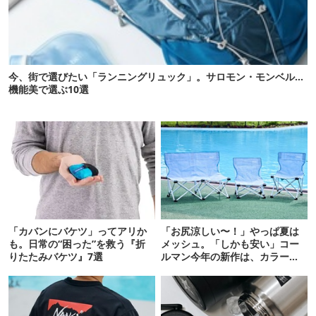
今、街で選びたい「ランニングリュック」。サロモン・モンベル…
機能美で選ぶ10選
「カバンにバケツ」ってアリか
「お尻涼しい〜！」やっぱ夏は
も。日常の“困った”を救う『折
メッシュ。「しかも安い」コー
りたたみバケツ』7選
ルマン今年の新作は、カラーも
さわやかです