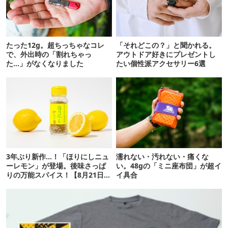
たった12g。超ちっちゃなコレ
「それどこの？」と聞かれる。
で、外出時の「割れちゃっ
アウトドア好きにプレゼントし
た…」がなくなりました
たい個性派アクセサリー6選
3年ぶり新作…！「ほりにしニュ
濡れない・汚れない・痛くな
ーレモン」が登場。後味さっぱ
い。48gの「ミニ座布団」が超イ
りの万能スパイス！【8月21日発
イ具合
売】