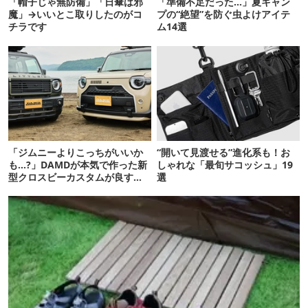
「帽子じゃ無防備」「日傘は邪
「準備不足だった…」夏キャン
魔」→いいとこ取りしたのがコ
プの“絶望”を防ぐ虫よけアイテ
チラです
ム14選
「ジムニーよりこっちがいいか
“開いて見渡せる”進化系も！お
も…?」DAMDが本気で作った新
しゃれな「最旬サコッシュ」19
型クロスビーカスタムが良すぎ
選
るぞ！