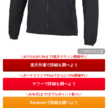
この商品を見る
＼8/11(火)01:59まで!楽天マラソン開催中!／
楽天市場で詳細を調べよう
＼ボーナスストアPlusでさらに+2%開催中!／
ヤフーで詳細を調べよう
＼8/9(日)まで!ダブルポイント祭り!／
Amazonで詳細を調べよう