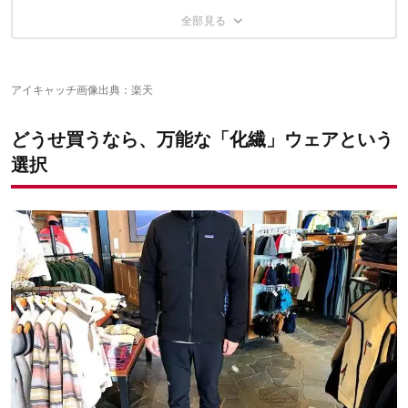
パタゴニアの化繊ウェア
アークテリクス アトムLT フーディー＆ジャケット
5. 軽量コンパクト！
【アークテリクス アトムLT フーディー】
6. 洗濯機でも洗えて手入れ簡単
フーディニの化繊ウェア
パタゴニア ナノエア フーディー＆ジャケット
【アークテリクス アトムLT ジャケット】
【パタゴニア メンズ・ナノエア・フーディ】
ミレーの化繊ウェア
フーディニ C9 Loft フーディ
【パタゴニア メンズ・ナノエア・ジャケット】
アイキャッチ画像出典：
楽天
【フーディニ C9 ロフト フーディ】
ファイントラックの化繊ウェア
ミレー トイ3D インシュレーテッド ストレッチフーディ
【ミレー トイ3D インシュレーテッド ストレッチフーディ】
どうせ買うなら、万能な「化繊」ウェアという
モンベルの化繊ウェア
ファイントラック ドラウトポリゴン3フーディ
選択
【ファイントラック ドラウトポリゴン3フーディ】
ハイテク防寒着を身にまとって冬を楽しもう
モンベル U.L.サーマラップ パーカ＆ジャケット
【モンベル U.L.サーマラップ パーカ】
こちらの記事もおすすめ
【モンベル U.L.サーマラップ ジャケット】