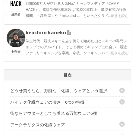
月間550万人が訪れる人気No.1キャンプメディア『CAMP
HACK』。累計制作記事本数は10,000本以上。環境省等の行政
編集者
機関、「髙島屋」や「niko and ...」といったクライアントとの
...続きを読む
連携実績多数。また、TBSテレビ『ラヴィット！』等、各メデ
ィアで登壇機会多数の編集部員も所属。
keiichiro kaneko
CAMP HACK編集部のプロフィール
学生時代、競技スキーを志す傍らで始めた山とスキーの専門シ
ョップでのアルバイト。そこで初めてキャンプに出会い、最近
制作者
ファミリーキャンプを卒業。今後、ソロキャンパーを目指す焚
...続きを読む
き火好き。
keiichiro kanekoのプロフィール
目次
どうせ買うなら、万能な「化繊」ウェアという選択
ハイテク化繊ウェアの凄さ 6つの特徴
キャンプ、登山、街着、雪山にだって着ていける超万能ウェア
1枚防水ジャケットをリュックに入れておけば、どんなアウトドア
街ならアウターとしても着れる万能ウェア6種
1. ソフトな肌触りが気持ちいい
にも対応可能
2. ストレッチが効いていて動きやすい
こんな人におすすめ！
アークテリクスの化繊ウェア
3. 高い保温性がありアウターとしても全然使える
4. 通気性があり汗をかいても蒸れが少ない