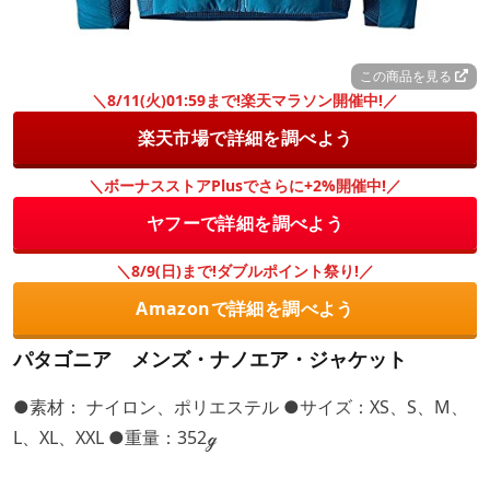
この商品を見る
＼8/11(火)01:59まで!楽天マラソン開催中!／
楽天市場で詳細を調べよう
＼ボーナスストアPlusでさらに+2%開催中!／
ヤフーで詳細を調べよう
＼8/9(日)まで!ダブルポイント祭り!／
Amazonで詳細を調べよう
パタゴニア メンズ・ナノエア・ジャケット
●素材： ナイロン、ポリエステル ●サイズ：XS、S、M、
L、XL、XXL ●重量：352ℊ