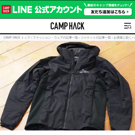
CAMP HACK トップ
›
ファッション・ウェアの記事一覧
›
ジャケットの記事一覧
›
お洒落に効くハ