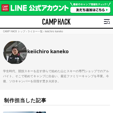
CAMP HACK トップ
›
ライター一覧
›
keiichiro kaneko
keiichiro kaneko
学生時代、競技スキーを志す傍らで始めた山とスキーの専門ショップでのアル
バイト。そこで初めてキャンプに出会い、最近ファミリーキャンプを卒業。今
後、ソロキャンパーを目指す焚き火好き。
制作担当した記事