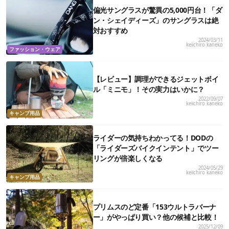
偏光サングラスが驚異の5,000円台！「ダ
ン・シェイディーズ」のサングラスは絶
対おすすめ
2024/03/11
keiichiro kaneko
ファッション・ウェア
【レビュー】調理ができるジェットボイ
ル「ミニモ」！その実力はいかに？
2022/09/07
keiichiro kaneko
キャンプ用品
ライダーの気持ちわかってる！DODの
「ライダーズバイクインテント」でツー
リングが倍楽しくなる
2024/05/29
keiichiro kaneko
キャンプ用品
プリムスのど定番「153ウルトラバーナ
ー」がやっぱり買い？他の候補と比較！
2025/12/09