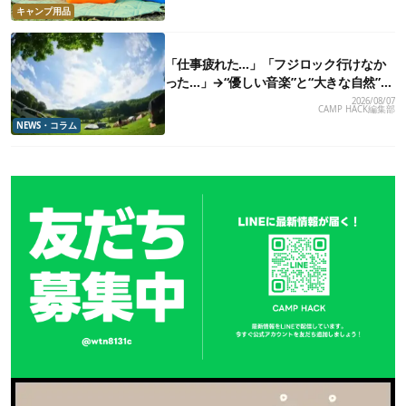
キャンプ用品
「仕事疲れた…」「フジロック行けなか
った…」→“優しい音楽”と“大きな自然”で
治癒。まだ間に合います。
2026/08/07
CAMP HACK編集部
NEWS・コラム