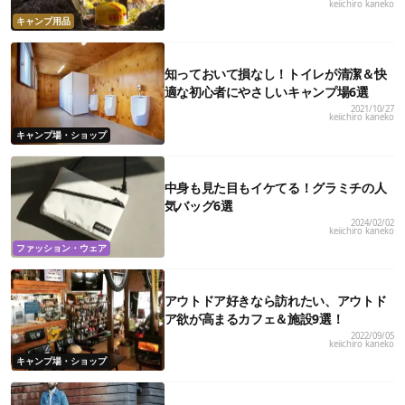
keiichiro kaneko
キャンプ用品
知っておいて損なし！トイレが清潔＆快
適な初心者にやさしいキャンプ場6選
2021/10/27
keiichiro kaneko
キャンプ場・ショップ
中身も見た目もイケてる！グラミチの人
気バッグ6選
2024/02/02
keiichiro kaneko
ファッション・ウェア
アウトドア好きなら訪れたい、アウトド
ア欲が高まるカフェ＆施設9選！
2022/09/05
keiichiro kaneko
キャンプ場・ショップ