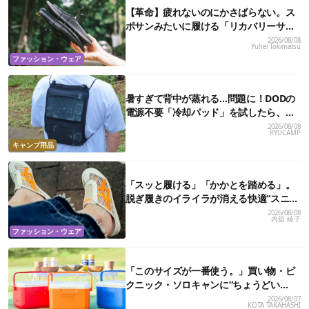
【革命】疲れないのにかさばらない。ス
ポサンみたいに履ける「リカバリーサン
ダル」が大本命！
2026/08/08
Yuhei Tokimatsu
ファッション・ウェア
暑すぎて背中が蒸れる…問題に！DODの
電源不要「冷却パッド」を試したら、夏
の移動がラクになった
2026/08/08
RYUCAMP
キャンプ用品
「スッと履ける」「かかとを踏める」。
脱ぎ履きのイライラが消える快適“スニー
カーサンダル”6選
2026/08/08
内舘 綾子
ファッション・ウェア
「このサイズが一番使う。」買い物・ピ
クニック・ソロキャンに“ちょうどい
い”小型クーラーボックス13選
2026/08/07
KOTA TAKAHASHI