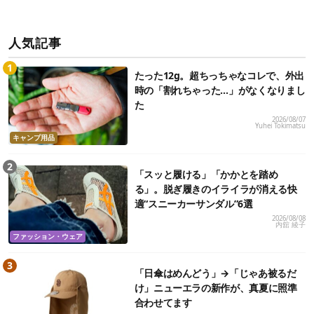
人気記事
たった12g。超ちっちゃなコレで、外出
時の「割れちゃった…」がなくなりまし
た
2026/08/07
Yuhei Tokimatsu
キャンプ用品
「スッと履ける」「かかとを踏め
る」。脱ぎ履きのイライラが消える快
適“スニーカーサンダル”6選
2026/08/08
内舘 綾子
ファッション・ウェア
「日傘はめんどう」→「じゃあ被るだ
け」ニューエラの新作が、真夏に照準
合わせてます