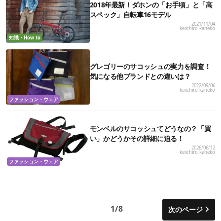
2018年最新！ダホンの「お手頃」と「高
スペック」自転車16モデル
2021/11/04
keiichiro kaneko
知識・How to
グレゴリーのサコッシュの実力を調査！
気になる他ブランドとの違いは？
2022/09/06
keiichiro kaneko
ファッション・ウェア
モンベルのサコッシュてどうなの？「買
い」かどうかその詳細に迫る！
2026/06/12
keiichiro kaneko
ファッション・ウェア
1/8
次のページ