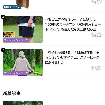
2026/08/06
黒田祥平
NEWS・コラム
パタゴニアを買うつもりが…試しに
1,500円のワークマン「水陸両用ショー
トパンツ」を選んだら大正解だった
2026/08/05
RYUCAMP
ファッション・ウェア
「帽子じゃ焼ける」「日傘は荷物」→
ちょうどいいアイテムがスノーピーク
にありました
2026/08/08
内舘 綾子
ファッション・ウェア
新着記事