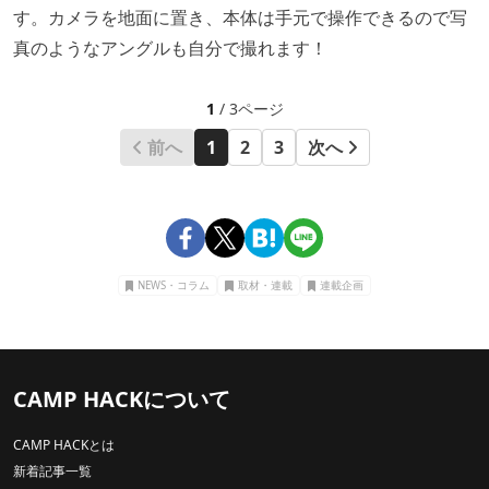
す。カメラを地面に置き、本体は手元で操作できるので写
真のようなアングルも自分で撮れます！
1
/ 3ページ
前へ
1
2
3
次へ
NEWS・コラム
取材・連載
連載企画
CAMP HACKについて
CAMP HACKとは
新着記事一覧