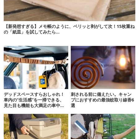
【新発想すぎる】メモ帳のように、ベリッと剥がして次！15枚重ね
の「紙皿」を試してみたら…
デッドスペースすらおしゃれ！
刺される前に備えたい。キャン
車内の“生活感”を一掃できる、
プにおすすめの最強蚊取り線香6
見た目も機能も大満足の車中泊
選
グッズ