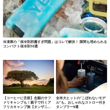
冷凍庫の「保冷剤邪魔すぎ問題」はコレで解決！ 隙間も埋められる
コンパクト保冷剤10選
【コーヒーに舌鼓】念願のサフ
全米大ヒットの“こぼれないモデ
ァリキャンプも！親子で行くア
ル”も。おしゃれなストロー付き
フリカキャンプ旅【タンザニ
タンブラー9選