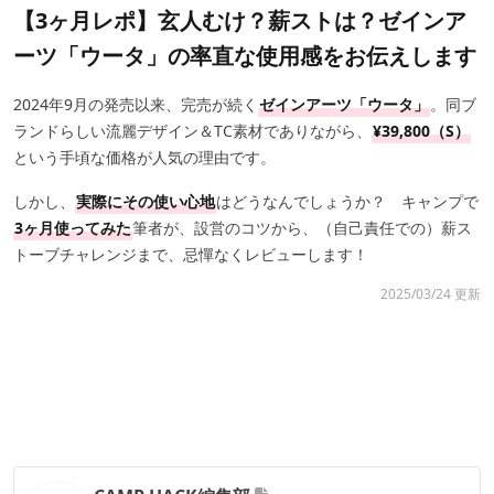
【3ヶ月レポ】玄人むけ？薪ストは？ゼインア
ーツ「ウータ」の率直な使用感をお伝えします
2024年9月の発売以来、完売が続く
ゼインアーツ「ウータ」
。同ブ
ランドらしい流麗デザイン＆TC素材でありながら、
¥39,800（S）
という手頃な価格が人気の理由です。
しかし、
実際にその使い心地
はどうなんでしょうか？ キャンプで
3ヶ月使ってみた
筆者が、設営のコツから、（自己責任での）薪ス
トーブチャレンジまで、忌憚なくレビューします！
2025/03/24 更新