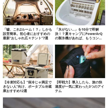
「嘘、これ2ルーム！？」しかも
「氷がない…」を10分で即解
設営簡単。初心者におすすめの
決！？夏キャンプにPowerArQ
最新“おしゃれ広々テント”7選
の製氷機があれば、もうコンビ
ニ走らなくていいぞ
【冷凍対応も】“保冷じゃ満足で
【即戦力】導入したら、旅の快
きない人”向け、ポータブル冷蔵
適度が一気に変わった3つのアイ
庫おすすめ12選
テム