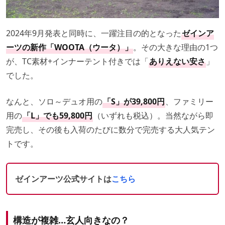
2024年9月発表と同時に、一躍注目の的となった
ゼインア
ーツの新作「WOOTA（ウータ）」
。その大きな理由の1つ
が、TC素材+インナーテント付きでは「
ありえない安さ
」
でした。
なんと、ソロ～デュオ用の
「S」が39,800円
、ファミリー
用の
「L」でも59,800円
（いずれも税込）。当然ながら即
完売し、その後も入荷のたびに数分で完売する大人気テン
トです。
ゼインアーツ公式サイトは
こちら
構造が複雑…玄人向きなの？