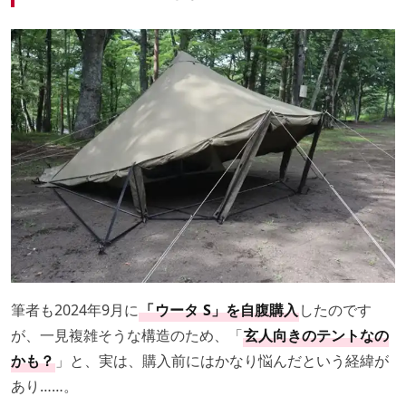
筆者も2024年9月に
「
ウータ
S」を自腹購入
したのです
が、一見複雑そうな構造のため、「
玄人向きのテントなの
かも？
」と、実は、購入前にはかなり悩んだという経緯が
あり……。