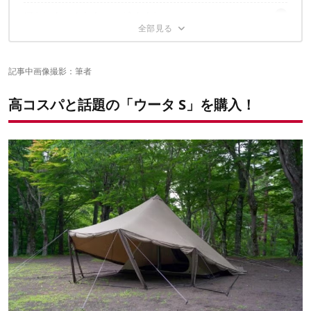
2｜地面に広げ…前はどっち？！
ほかにもこんなトコロがイイ！
インナーテントと併用は不可
3｜スタンディングテープが肝…
ソロなら薪ストーブ有りでも広い
4｜センターポール立ち上げは簡単
この辺は正直気になる…
取り付け簡単インナーテントは寝心地最高
中から開閉OKなベンチレーターが便利
5｜外側4本のポールが最難関
スカート部だけはポリ素材
6｜ガイロープ取り付けで完成
コツさえ掴めば 、唯一無二の相棒に！
記事中画像撮影：筆者
前屈姿勢の出入りで腰が…（涙
ランタンを吊るす場所が限定的
✔️こちらの記事もおすすめ
背部のメッシュはきっちり巻こう
高コスパと話題の「ウータ S」を購入！