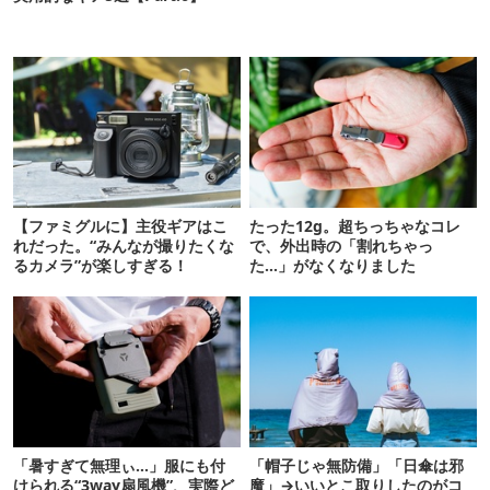
【ファミグルに】主役ギアはこ
たった12g。超ちっちゃなコレ
れだった。“みんなが撮りたくな
で、外出時の「割れちゃっ
るカメラ”が楽しすぎる！
た…」がなくなりました
「暑すぎて無理ぃ…」服にも付
「帽子じゃ無防備」「日傘は邪
けられる“3way扇風機”、実際ど
魔」→いいとこ取りしたのがコ