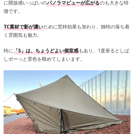
に開放感いっぱいの
パノラマビューが広がる
のも大きな特
徴です。
TC素材で影が濃い
ために窓枠効果も加わり、独特の落ち着
く雰囲気も魅力。
特に
「S」は、ちょうどよい個室感
もあり、1度座るとしば
しボーっと景色を眺めてしまいます。