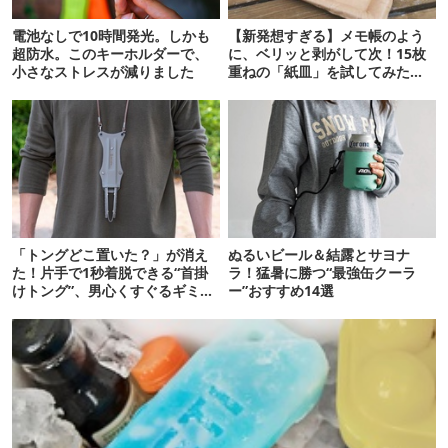
電池なしで10時間発光。しかも
【新発想すぎる】メモ帳のよう
超防水。このキーホルダーで、
に、ベリッと剥がして次！15枚
小さなストレスが減りました
重ねの「紙皿」を試してみた
ら…
「トングどこ置いた？」が消え
ぬるいビール＆結露とサヨナ
た！片手で1秒着脱できる“首掛
ラ！猛暑に勝つ“最強缶クーラ
けトング”、男心くすぐるギミッ
ー”おすすめ14選
クが最高だった