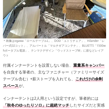
＊画像はogawa「ロールテーブルL」、DOD「ユトリチェア」、Hilander「レ
バー式GIコット」、アルバートル「マルチギアコンテナ」、BLUETTI「1500w
hポータブル電源」、テンマクデザイン「ウッドストーブM」に薪などレイア
ウト
付属インナーテントを設置しない場合、
重量系キャンパー
を自負する筆者の、主なファニチャー（ファミリーサイズ
テーブル含む）+薪ストーブを入れても、
これだけの余剰
スペース
が。
インナーテントは2人用という設定ですが、筆者的には
「秋冬のゆったりソロ」に超絶マッチ
したサイズだと実感