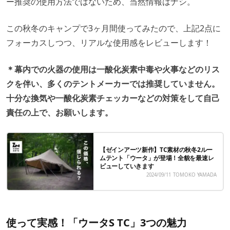
ー推奨の使用方法ではないため、当然情報はナシ。
この秋冬のキャンプで3ヶ月間使ってみたので、上記2点に
フォーカスしつつ、リアルな使用感をレビューします！
＊幕内での火器の使用は一酸化炭素中毒や火事などのリス
クを伴い、多くのテントメーカーでは推奨していません。
十分な換気や一酸化炭素チェッカーなどの対策をして自己
責任の上で、お願いします。
【ゼインアーツ新作】TC素材の秋冬2ルー
ムテント「ウータ」が登場！全貌を最速レ
ビューしていきます
2024/09/11
TOMOKO YAMADA
使って実感！「ウータS TC」3つの魅力