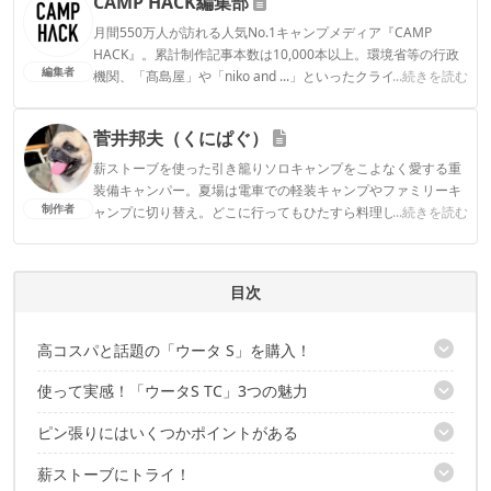
CAMP HACK編集部
月間550万人が訪れる人気No.1キャンプメディア『CAMP
HACK』。累計制作記事本数は10,000本以上。環境省等の行政
編集者
機関、「髙島屋」や「niko and ...」といったクライアントとの
...続きを読む
連携実績多数。また、TBSテレビ『ラヴィット！』等、各メデ
ィアで登壇機会多数の編集部員も所属。
菅井邦夫（くにぱぐ）
CAMP HACK編集部のプロフィール
薪ストーブを使った引き籠りソロキャンプをこよなく愛する重
装備キャンパー。夏場は電車での軽装キャンプやファミリーキ
制作者
ャンプに切り替え。どこに行ってもひたすら料理して酒を飲む
...続きを読む
スタイル。
菅井邦夫（くにぱぐ）のプロフィール
目次
高コスパと話題の「ウータ S」を購入！
使って実感！「ウータS TC」3つの魅力
構造が複雑…玄人向きなの？
もしや薪スト入れられる…？
ピン張りにはいくつかポイントがある
1.｜ゆったりソロに超絶マッチ
2｜中で守られつつ自然を謳歌
薪ストーブにトライ！
1｜ペグ20数本＋ハンマーは自前で
3｜特徴的なバックパネルが便利