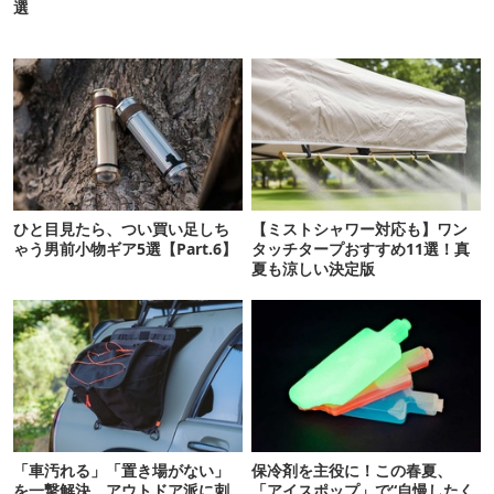
選
ひと目見たら、つい買い足しち
【ミストシャワー対応も】ワン
ゃう男前小物ギア5選【Part.6】
タッチタープおすすめ11選！真
夏も涼しい決定版
「車汚れる」「置き場がない」
保冷剤を主役に！この春夏、
を一撃解決。アウトドア派に刺
「アイスポップ」で“自慢したく