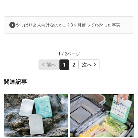
やっぱり玄人向けなのか…？3ヶ月使ってわかった事実
1
/ 2ページ
前へ
1
2
次へ
関連記事