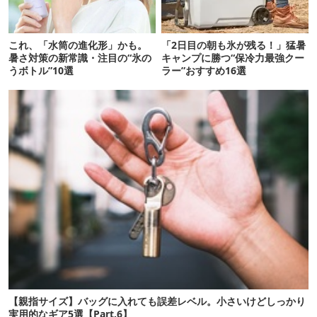
これ、「水筒の進化形」かも。
「2日目の朝も氷が残る！」猛暑
暑さ対策の新常識・注目の“氷の
キャンプに勝つ“保冷力最強クー
うボトル”10選
ラー”おすすめ16選
【親指サイズ】バッグに入れても誤差レベル。小さいけどしっかり
実用的なギア5選【Part.6】