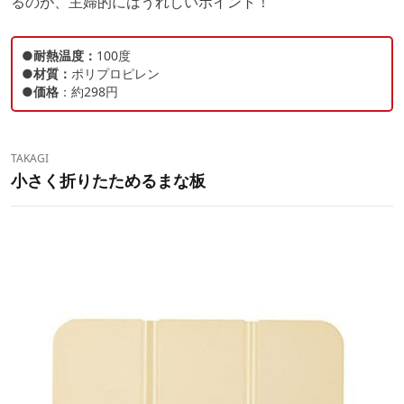
るのが、主婦的にはうれしいポイント！
●耐熱温度：
100度
●材質：
ポリプロピレン
●価格
：約298円
TAKAGI
小さく折りたためるまな板