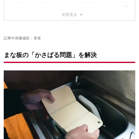
ちなみに...知っていましたか？まな板の寿命
その1. メスティンにも入るコンパクトさ！
その2. お皿代わりにも
これは1枚持っていて損なし！
寿命を延ばすメンテナンス方法
その3. 防災アイテムとしても
その4. 300円以下で買える
✔️こちらの記事もチェック
記事中画像撮影：筆者
まな板の「かさばる問題」を解決