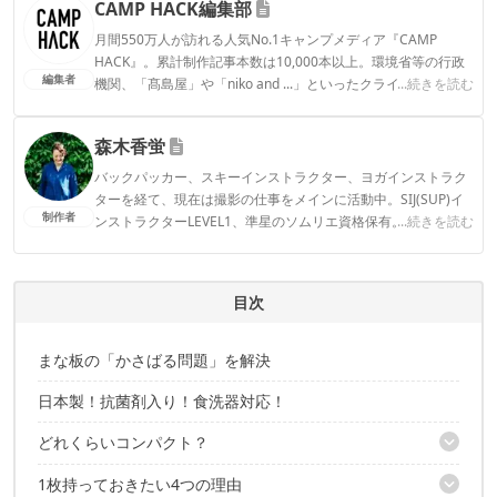
CAMP HACK編集部
月間550万人が訪れる人気No.1キャンプメディア『CAMP
HACK』。累計制作記事本数は10,000本以上。環境省等の行政
編集者
機関、「髙島屋」や「niko and ...」といったクライアントとの
...続きを読む
連携実績多数。また、TBSテレビ『ラヴィット！』等、各メデ
ィアで登壇機会多数の編集部員も所属。
森木香蛍
CAMP HACK編集部のプロフィール
バックパッカー、スキーインストラクター、ヨガインストラク
ターを経て、現在は撮影の仕事をメインに活動中。SIJ(SUP)イ
制作者
ンストラクターLEVEL1、準星のソムリエ資格保有。 アクティ
...続きを読む
ブなインドア派。カヤッカーの夫、2人の子ども、黒猫1匹と日
常の延長にあるアウトドアを楽しむ。
森木香蛍のプロフィール
目次
まな板の「かさばる問題」を解決
日本製！抗菌剤入り！食洗器対応！
どれくらいコンパクト？
1枚持っておきたい4つの理由
折りたたむ順番に注意！