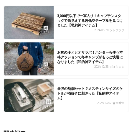
3,000円以下で一軍入り！キャプテンスタ
ッグで高見えする超低空テーブルを見つけ
ました【私的神アイテム】
2024/05/30
ソトグラフ
お尻の冷えとオサラバ！ハンターも使う本
格クッションで冬キャンプがもっと快適に
なりました【私的神アイテム】
2024/12/23
ずぼらまま
最強の熱燗セット？メスティンサイズのケ
トルが酒好きに刺さった【私的神アイテ
ム】
2023/12/07
森木香蛍