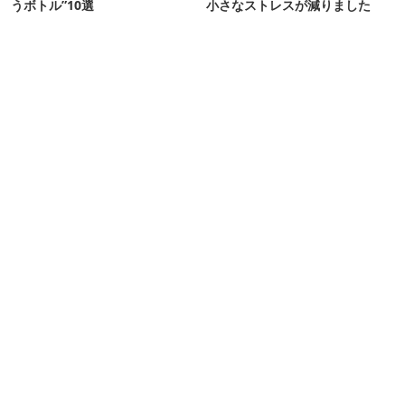
うボトル”10選
小さなストレスが減りました