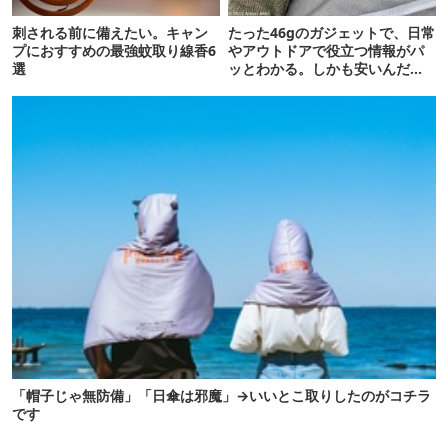
刺される前に備えたい。キャン
たった46gのガジェットで、日常
プにおすすめの最強蚊取り線香6
やアウトドアで役立つ情報がパ
選
ッとわかる。しかも安いんだか
ら最高です
「帽子じゃ無防備」「日傘は邪魔」→いいとこ取りしたのがコチラ
です