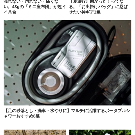
濡れない・汚れない・痛くな
【夏旅行】助かった！ってな
い。48gの「ミニ座布団」が超イ
る。「お出掛けバッグ」に忍ば
イ具合
せたい神ギア3選
【足の砂落とし・洗車・水やりに】マルチに活躍するポータブルシ
ャワーおすすめ8選