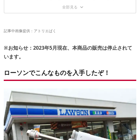
ぶっちゃけ、SOTOの「スライドガストーチ」との違いっ
耐風性能は？
ノズルの長さは同じ
て？
ガソリンランタンに点火
ローソンの「バーナーライター」の良かった点をまとめ
ロック方法が違う
てみた
ガス注入口・炎調節の差異あり
記事中画像提供：
アトリエばく
補充用ガスも違うため注意が必要！
同じような大きさなので、イケるかも…？SOTOの本革ケ
カラーコーデで遊べる
ースをつけてみた
安価なので、用途別に複数本手に入れるのもアリ！
※お知らせ：2023年5月現在、本商品の販売は停止されて
なんと550円ながら、しっかり保証付き！
予備や2個目にいかが？好みのカラーを手に入れよう
います。
これはちょっと失敗！
ローソンでこんなものを入手したぞ！