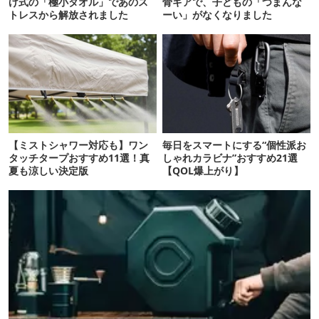
げ式の「極小タオル」であのス
骨ギアで、子どもの「つまんな
トレスから解放されました
ーい」がなくなりました
【ミストシャワー対応も】ワン
毎日をスマートにする“個性派お
タッチタープおすすめ11選！真
しゃれカラビナ”おすすめ21選
夏も涼しい決定版
【QOL爆上がり】