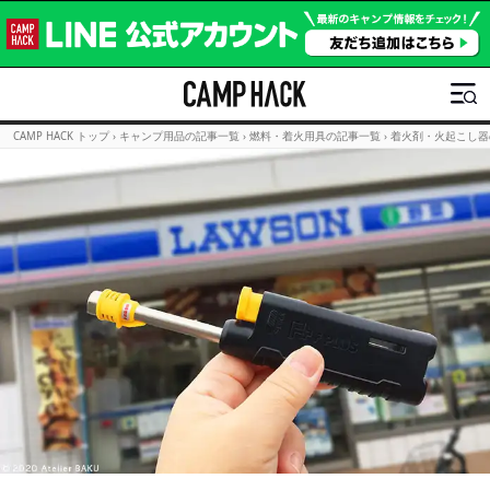
CAMP HACK トップ
›
キャンプ用品の記事一覧
›
燃料・着火用具の記事一覧
›
着火剤・火起こし器