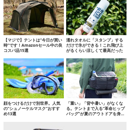
【マジで】テントは“今日が買い
濡れタオルに「スタンプ」する
時”です！Amazonセール中の良
だけで氷ができる！これ飛び上
コスパ品15選
がるくらい涼しくて最高だった
顔をつけるだけで別世界。人気
「重い」「背中暑い」がなくな
の“シュノーケルマスク”おすす
る。テントまで入る“革命ヒップ
め13選
バッグ”が夏のアウトドアを身軽
にしてくれた