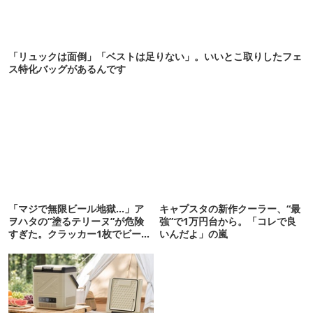
「リュックは面倒」「ベストは足りない」。いいとこ取りしたフェ
ス特化バッグがあるんです
「マジで無限ビール地獄…」ア
キャプスタの新作クーラー、“最
ヲハタの“塗るテリーヌ”が危険
強”で1万円台から。「コレで良
すぎた。クラッカー1枚でビール
いんだよ」の嵐
が止まらない！