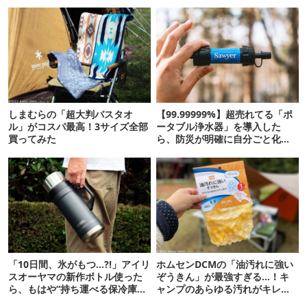
しまむらの「超大判バスタオ
【99.99999%】超売れてる「ポ
ル」がコスパ最高！3サイズ全部
ータブル浄水器」を導入した
買ってみた
ら、防災が明確に自分ごと化し
た
「10日間、氷がもつ…?!」アイリ
ホムセンDCMの「油汚れに強い
スオーヤマの新作ボトル使った
ぞうきん」が最強すぎる…！キ
ら、もはや“持ち運べる保冷庫
ャンプのあらゆる汚れがキレイ
級”で震えた
になったよ