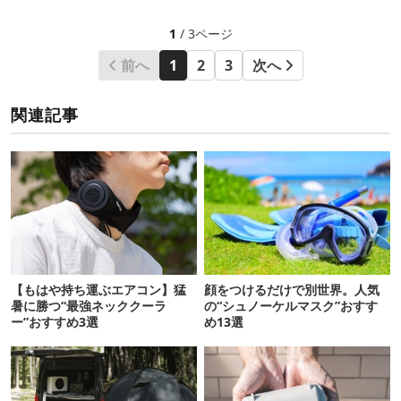
1
/ 3ページ
前へ
1
2
3
次へ
関連記事
【もはや持ち運ぶエアコン】猛
顔をつけるだけで別世界。人気
暑に勝つ“最強ネッククーラ
の“シュノーケルマスク”おすす
ー”おすすめ3選
め13選