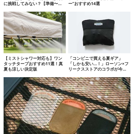
に挑戦してみない？【準備〜炊
ー”おすすめ14選
き方】
【ミストシャワー対応も】ワン
「コンビニで買える夏ギア」
タッチタープおすすめ11選！真
「しかも安い…！」ローソン×フ
夏も涼しい決定版
リークスストアのコラボが今年
も登場！