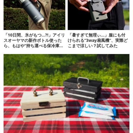
「10日間、氷がもつ…?!」アイリ
「暑すぎて無理ぃ…」服にも付
スオーヤマの新作ボトル使った
けられる“3way扇風機”、実際ど
ら、もはや“持ち運べる保冷庫
こまで涼しい？試してみた
級”で震えた