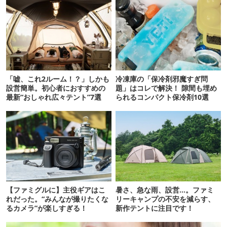
「嘘、これ2ルーム！？」しかも
冷凍庫の「保冷剤邪魔すぎ問
設営簡単。初心者におすすめの
題」はコレで解決！ 隙間も埋め
最新“おしゃれ広々テント”7選
られるコンパクト保冷剤10選
【ファミグルに】主役ギアはこ
暑さ、急な雨、設営…。ファミ
れだった。“みんなが撮りたくな
リーキャンプの不安を減らす、
るカメラ”が楽しすぎる！
新作テントに注目です！