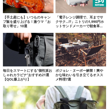
【手土産にも】いつものキャン
「電子レンジ調理で、耳までサ
プ飯を盛り上げる！激ウマ「お
クサク…!?」ニトリの1,990円ホ
取り寄せ」10選
ットサンドメーカーで朝食革命
が起きた
毎日をスマートにする“個性派お
ボジョレ・ヌーボー解禁！爽や
しゃれカラビナ”おすすめ21選
かな味わいを引き立てるオスス
【QOL爆上がり】
メ料理7選