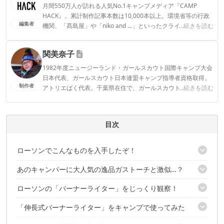
月間550万人が訪れる人気No.1キャンプメディア『CAMP
HACK』。累計制作記事本数は10,000本以上。環境省等の行政
編集者
機関、「髙島屋」や「niko and ...」といったクライアントとの
...続きを読む
連携実績多数。また、TBSテレビ『ラヴィット！』等、各メデ
ィアで登壇機会多数の編集部員も所属。
関美奈子
CAMP HACK編集部のプロフィール
1982年度ニュージーランド・ガールスカウト国際キャンプ大会
日本代表、ガールスカウト日本連盟キャンプ指導者資格取得。
制作者
アトリエばく代表。千葉県在住で、ガールスカウトの野営訓練
...続きを読む
でアウトドアに目覚め、子育てを終えた今は気ままな徒歩ソロ
キャンパー。
関美奈子のプロフィール
目次
ローソンでこんなものを入手したぞ！
あのキャンパーに大人気の逸品ガストーチと激似…？
パッケージには「キャンプ」の文字が！
ローソンの「バーナーライター」をじっくり観察！
ブランド名は「F PLUS」
なんと1個550円！
「伸長式バーナーライター」をキャンプで使ってみた
カラーはカーキ、ホワイト、ブラックの3色展開
重さを測ってみた