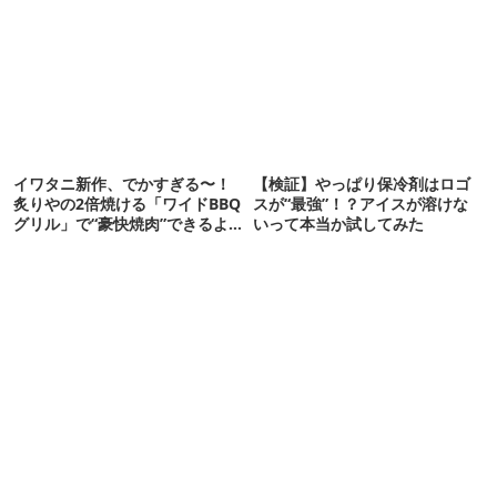
冷感が想像以上だった
イワタニ新作、でかすぎる〜！
【検証】やっぱり保冷剤はロゴ
炙りやの2倍焼ける「ワイドBBQ
スが“最強”！？アイスが溶けな
グリル」で“豪快焼肉”できるよ
いって本当か試してみた
【再販開始】