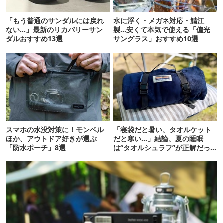
「もう普通のサンダルには戻れ
水に浮く・メガネ対応・鯖江
ない…」最新のリカバリーサン
製…安くて本気で使える「偏光
ダルおすすめ13選
サングラス」おすすめ10選
スマホの水没対策に！モンベル
「寝袋だと暑い、タオルケット
ほか、アウトドア好きが選ぶ
だと寒い…」結論、夏の睡眠
「防水ポーチ」8選
は“タオルシュラフ”が正解だっ
た