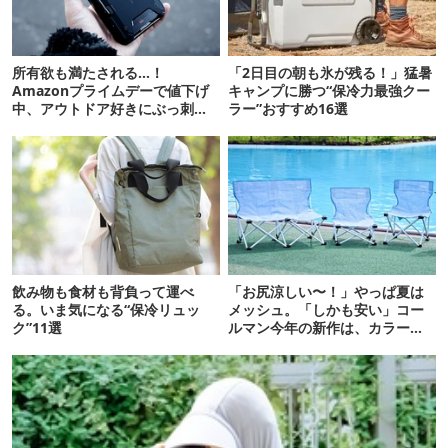
所有欲も満たされる…！
「2日目の朝も氷が残る！」猛暑
Amazonプライムデーで値下げ
キャンプに勝つ“保冷力最強クー
中、アウトドア好きにぶっ刺さ
ラー”おすすめ16選
る「便利ガジェット」8選
飲み物も食材も背負って運べ
「お尻涼しい〜！」やっぱ夏は
る。いま気になる“保冷リュッ
メッシュ。「しかも安い」コー
ク”11選
ルマン今年の新作は、カラーも
さわやかです