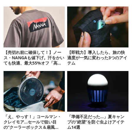
【売切れ前に確保して！】ノー
【即戦力】導入したら、旅の快
ス・NANGAも値下げ。汗をかい
適度が一気に変わった3つのアイ
ても快適、最大55%オフ「高機
テム
能ウェア」10選
「え、やっす！」コールマン・
「準備不足だった…」夏キャン
クレイモア…セールで狙い目
プの“絶望”を防ぐ虫よけアイテ
の“クーラーボックス＆扇風
ム14選