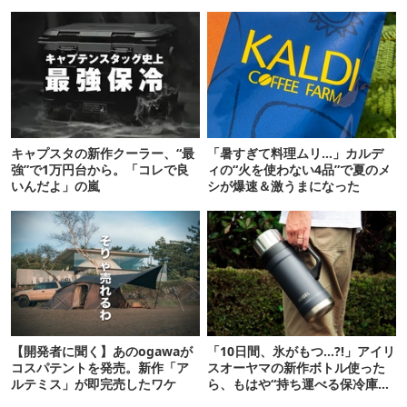
キャプスタの新作クーラー、“最
「暑すぎて料理ムリ…」カルデ
強”で1万円台から。「コレで良
ィの“火を使わない4品”で夏のメ
いんだよ」の嵐
シが爆速＆激うまになった
【開発者に聞く】あのogawaが
「10日間、氷がもつ…?!」アイリ
コスパテントを発売。新作「ア
スオーヤマの新作ボトル使った
ルテミス」が即完売したワケ
ら、もはや“持ち運べる保冷庫
級”で震えた