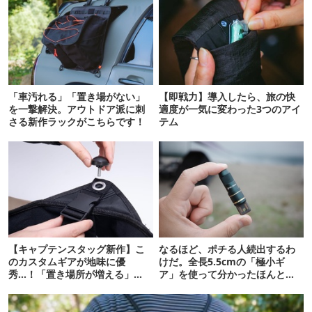
「車汚れる」「置き場がない」
【即戦力】導入したら、旅の快
を一撃解決。アウトドア派に刺
適度が一気に変わった3つのアイ
さる新作ラックがこちらです！
テム
【キャプテンスタッグ新作】こ
なるほど、ポチる人続出するわ
のカスタムギアが地味に優
けだ。全長5.5cmの「極小ギ
秀…！「置き場所が増える」
ア」を使って分かったほんとの
「荷物が落ちない」
魅力