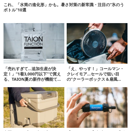
これ、「水筒の進化形」かも。暑さ対策の新常識・注目の“氷のう
ボトル”10選
「売れすぎて…追加生産が決
「え、やっす！」コールマン・
定！」“1着3,000円以下”で買え
クレイモア…セールで狙い目
る、TAION夏の新作が機能てん
の“クーラーボックス＆扇風
こ盛りです
機”12選