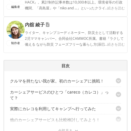
HACK』。累計制作記事本数は10,000本以上。環境省等の行政
編集者
機関、「髙島屋」や「niko and ...」といったクライアントとの
...続きを読む
連携実績多数。また、TBSテレビ『ラヴィット！』等、各メデ
ィアで登壇機会多数の編集部員も所属。
内舘 綾子
CAMP HACK編集部のプロフィール
ライター、キャンプコーディネーター、防災士として活動する
2児ママキャンパー。合同会社CAMMOC所属。書籍『ラクして
制作者
備える ながら防災 フェーズフリーな暮らし方(辰巳出版)』『う
...続きを読む
まみがギュッ！干すだけ簡単 はじめてのドライフード(山と溪
谷社)』。コラボテント『LaLa(tent-Mark DESIGNS)』。SNSメ
インはInstagram気軽にフォローしていただけると嬉しいで
目次
す！▶2016年～CAMP HACKライター
内舘 綾子のプロフィール
クルマを持たない我が家。初のカーシェアに挑戦！
カーシェアサービスのひとつ「careco（カレコ）」っ
カーシェアも色んな種類が出てきた
て？
実際にカレコを利用してキャンプへ行ってみた
安く、気軽に、色んなクルマをカーシェアできる
利用方法
他のカーシェアサービスも比較検討してみよう！
レンタカーと料金を比べてみて
渋滞やトラブルにあった時どうする？
給油代負担なし！
カーシェアはこんな人におすすめ
今度のキャンプはどの車で行こう