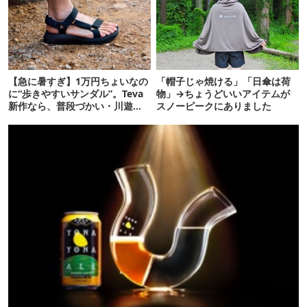
【急に暑すぎ】1万円ちょいなの
「帽子じゃ焼ける」「日傘は荷
に“歩きやすいサンダル”。Teva
物」→ちょうどいいアイテムが
新作なら、普段づかい・川遊
スノーピークにありました
び・登山もOK！