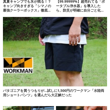
真夏キャンプでも氷が残る！？
【99.99999%】超売れてる「ポ
キャンプ向きすぎる「シマノの
ータブル浄水器」を導入した
最強クーラーボックス」徹底解
ら、防災が明確に自分ごと化し
剖
た
パタゴニアを買うつもりが…試しに1,500円のワークマン「水陸両
用ショートパンツ」を選んだら大正解だった