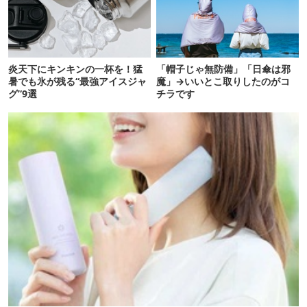
炎天下にキンキンの一杯を！猛
「帽子じゃ無防備」「日傘は邪
暑でも氷が残る“最強アイスジャ
魔」→いいとこ取りしたのがコ
グ”9選
チラです