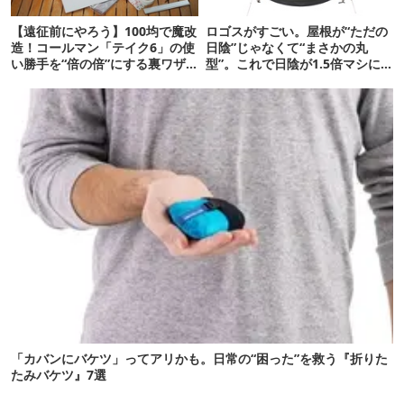
【遠征前にやろう】100均で魔改
ロゴスがすごい。屋根が“ただの
造！コールマン「テイク6」の使
日陰”じゃなくて“まさかの丸
い勝手を“倍の倍”にする裏ワザ6
型”。これで日陰が1.5倍マシに
連発
なる新作タープです
「カバンにバケツ」ってアリかも。日常の“困った”を救う『折りた
たみバケツ』7選