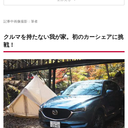
利用頻度が高い人におすすめ！「タイムズカープラス」
ジュニアシート完備で安心！だけど……
長時間利用したい人におすすめ！「オリックス」
実際にあったトラブル
車の体験レポート記事はこちら！
安く色々なサービスを利用できる「dカーシェア」
珍しい車に乗るなら「Anyca（エニカ）」
記事中画像撮影：筆者
クルマを持たない我が家。初のカーシェアに挑
戦！