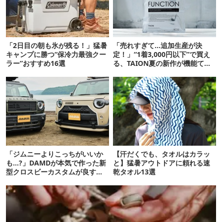
「2日目の朝も氷が残る！」猛暑
「売れすぎて…追加生産が決
キャンプに勝つ“保冷力最強クー
定！」“1着3,000円以下”で買え
ラー”おすすめ16選
る、TAION夏の新作が機能てん
こ盛りです
「ジムニーよりこっちがいいか
【汗だくでも、タオルはカラッ
も…?」DAMDが本気で作った新
と】猛暑アウトドアに頼れる速
型クロスビーカスタムが良すぎ
乾タオル13選
るぞ！