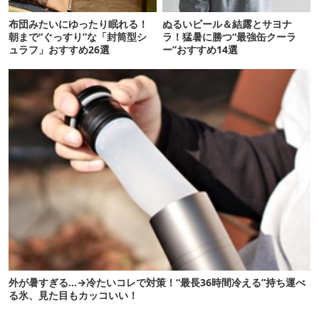
布団みたいにゆったり眠れる！
ぬるいビール＆結露とサヨナ
朝まで“ぐっすり”な「封筒型シ
ラ！猛暑に勝つ“最強缶クーラ
ュラフ」おすすめ26選
ー”おすすめ14選
外が暑すぎる…→冷たいコレで対策！“最長36時間冷える”持ち運べ
る氷、見た目もカッコいい！