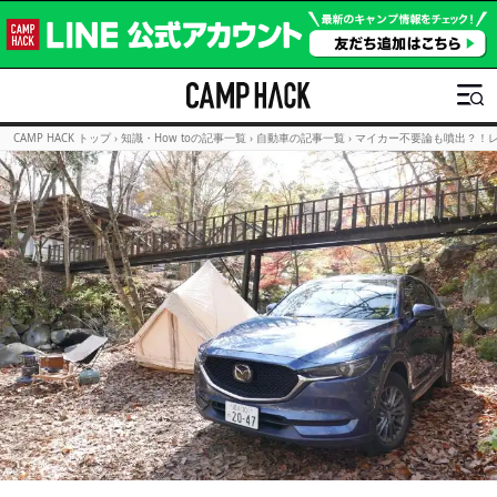
CAMP HACK トップ
›
知識・How toの記事一覧
›
自動車の記事一覧
›
マイカー不要論も噴出？！