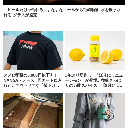
「ビールだけ→倒れる」よなよなエールから“強制的に水を飲まさ
れる”グラスが発売
スノピ衝撃の3,000円以下も！
3年ぶり新作…！「ほりにしニュ
NANGA・ノース…即カートに入
ーレモン」が登場。後味さっぱ
れたいアウトドアな「値下げ夏
りの万能スパイス！【8月21日発
服」12選
売】