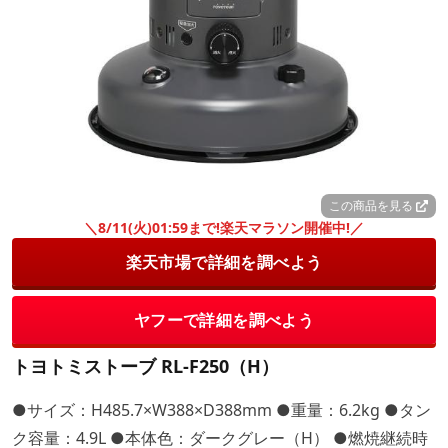
この商品を見る
＼8/11(火)01:59まで!楽天マラソン開催中!／
楽天市場で詳細を調べよう
ヤフーで詳細を調べよう
トヨトミストーブ RL-F250（H）
●サイズ：H485.7×W388×D388mm ●重量：6.2kg ●タン
ク容量：4.9L ●本体色：ダークグレー（H） ●燃焼継続時