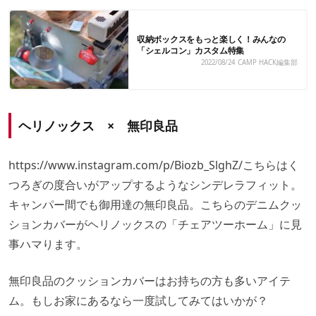
収納ボックスをもっと楽しく！みんなの
「シェルコン」カスタム特集
2022/08/24
CAMP HACK編集部
ヘリノックス × 無印良品
https://www.instagram.com/p/Biozb_SlghZ/
こちらはく
つろぎの度合いがアップするようなシンデレラフィット。
キャンパー間でも御用達の無印良品。こちらのデニムクッ
ションカバーがヘリノックスの「チェアツーホーム」に見
事ハマります。
無印良品のクッションカバーはお持ちの方も多いアイテ
ム。もしお家にあるなら一度試してみてはいかが？