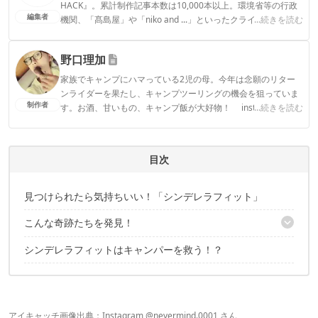
HACK』。累計制作記事本数は10,000本以上。環境省等の行政
編集者
機関、「髙島屋」や「niko and ...」といったクライアントとの
...続きを読む
連携実績多数。また、TBSテレビ『ラヴィット！』等、各メデ
ィアで登壇機会多数の編集部員も所属。
野口理加
CAMP HACK編集部のプロフィール
家族でキャンプにハマっている2児の母。今年は念願のリター
ンライダーを果たし、キャンプツーリングの機会を狙っていま
制作者
す。お酒、甘いもの、キャンプ飯が大好物！ instagramアカ
...続きを読む
ウント: ＠mojyacamp
野口理加のプロフィール
目次
見つけられたら気持ちいい！「シンデレラフィット」
こんな奇跡たちを発見！
シンデレラフィットはキャンパーを救う！？
コールマン × スノーピーク
ベアボーンズ × サーモス
「シェルフコンテナ25」×「MYテーブルSUSトップ」
ヘリノックス × 無印良品
トークス × 日進カップラーメン
アイキャッチ画像出典：
Instagram @nevermind.0001 さん