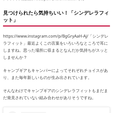
オレゴニアンキャンパー × トヨトミストーブ
スノーピーク × IKEA
見つけられたら気持ちいい！「シンデレラフィ
SOTO × ダイソー
UCO × ヨコザワテッパン
ット」
https://www.instagram.com/p/BgGryAaH-Aj/
「シンデレ
ラフィット」最近よくこの言葉をいろいろなところで耳に
しますね。思った場所に収まるとなんだか気持ちがスッと
しませんか？
キャンプギアもキャンパーによってそれぞれチョイスがあ
り、また毎年新しいものが生み出されています。
そんなわけでキャンプギアのシンデレラフィットもまだま
だ発見されていない組み合わせがありそうですね。