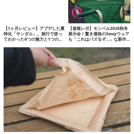
【1ヶ月レビュー】アプデした夏
【速報レポ】モンベル2026秋冬
特化「サンダル」。旅行で使っ
展示会！驚き価格の3wayウェア
てわかった6つの魅力と1つの注
も「これはバズるぞ…」な新作
意点
10選