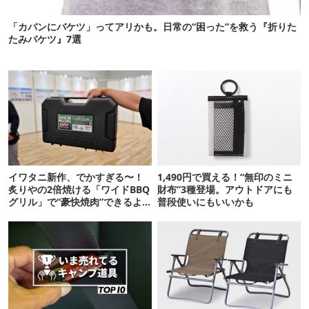
「カバンにバケツ」ってアリかも。日常の“困った”を救う『折りた
たみバケツ』7選
イワタニ新作、でかすぎる〜！
1,490円で買える！“無印のミニ
炙りやの2倍焼ける「ワイドBBQ
財布”3種登場。アウトドアにも
グリル」で“豪快焼肉”できるよ
普段使いにもいいかも
【再販開始】