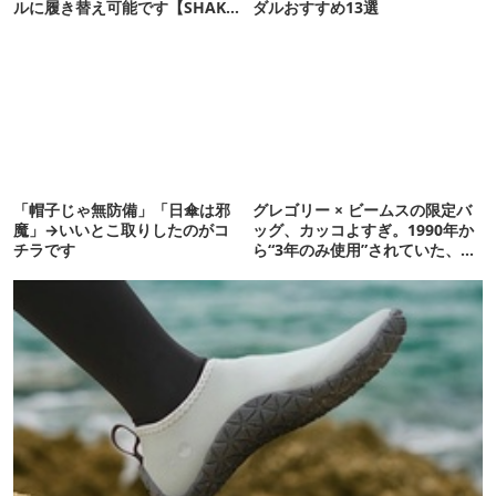
ルに履き替え可能です【SHAKA
ダルおすすめ13選
新作】
「帽子じゃ無防備」「日傘は邪
グレゴリー × ビームスの限定バ
魔」→いいとこ取りしたのがコ
ッグ、カッコよすぎ。1990年か
チラです
ら“3年のみ使用”されていた、紫
タグが復活