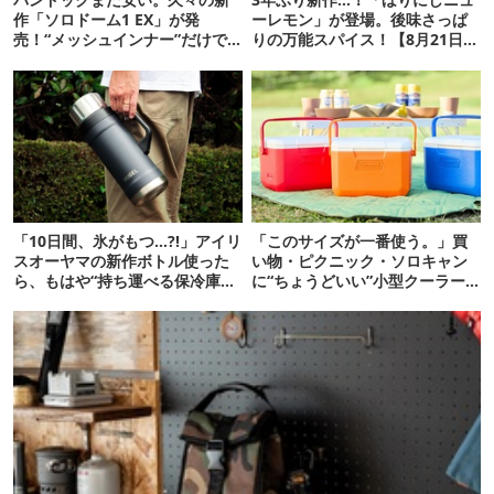
作「ソロドーム1 EX」が発
ーレモン」が登場。後味さっぱ
売！“メッシュインナー”だけで
りの万能スパイス！【8月21日発
も使えるよ【防災も◎】
売】
「10日間、氷がもつ…?!」アイリ
「このサイズが一番使う。」買
スオーヤマの新作ボトル使った
い物・ピクニック・ソロキャン
ら、もはや“持ち運べる保冷庫
に“ちょうどいい”小型クーラー
級”で震えた
ボックス13選