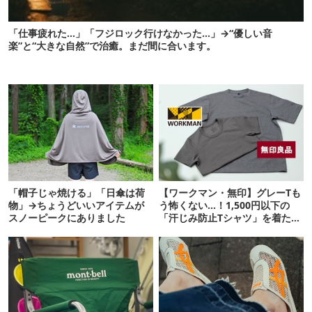
「仕事疲れた…」「フジロック行けなかった…」→“優しい音
楽”と“大きな自然”で治癒。まだ間に合います。
「帽子じゃ焼ける」「日傘は荷
【ワークマン・無印】グレーTも
物」→ちょうどいいアイテムが
う怖くない…！1,500円以下の
スノーピークにありました
「汗じみ防止Tシャツ」を着たら
期待以上だった