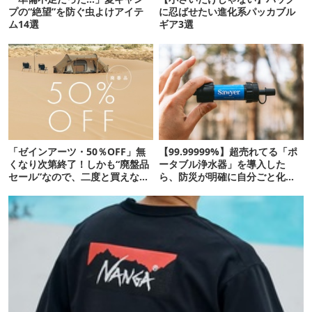
プの“絶望”を防ぐ虫よけアイテ
に忍ばせたい進化系パッカブル
ム14選
ギア3選
「ゼインアーツ・50％OFF」無
【99.99999%】超売れてる「ポ
くなり次第終了！しかも“廃盤品
ータブル浄水器」を導入した
セール”なので、二度と買えない
ら、防災が明確に自分ごと化し
かも【8月4日から】
た