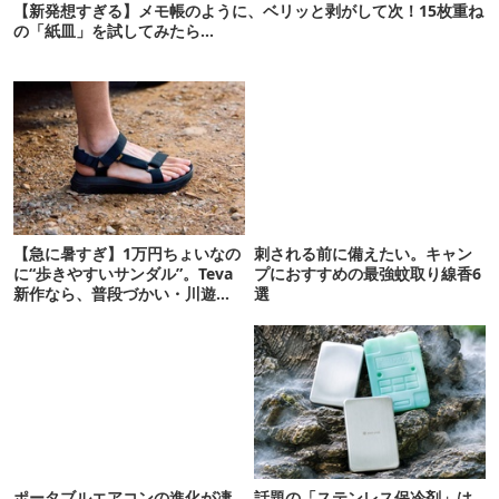
【新発想すぎる】メモ帳のように、ベリッと剥がして次！15枚重ね
の「紙皿」を試してみたら…
【急に暑すぎ】1万円ちょいなの
刺される前に備えたい。キャン
に“歩きやすいサンダル”。Teva
プにおすすめの最強蚊取り線香6
新作なら、普段づかい・川遊
選
び・登山もOK！
ポータブルエアコンの進化が凄
話題の「ステンレス保冷剤」は