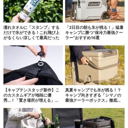
濡れタオルに「スタンプ」する
「2日目の朝も氷が残る！」猛暑
だけで氷ができる！これ飛び上
キャンプに勝つ“保冷力最強クー
がるくらい涼しくて最高だった
ラー”おすすめ16選
【キャプテンスタッグ新作】こ
真夏キャンプでも氷が残る！？
のカスタムギアが地味に優
キャンプ向きすぎる「シマノの
秀…！「置き場所が増える」
最強クーラーボックス」徹底解
「荷物が落ちない」
剖