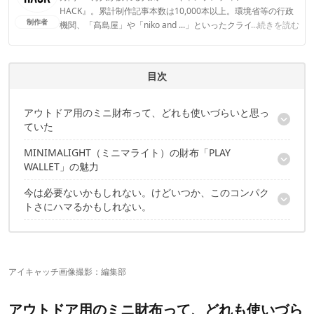
HACK』。累計制作記事本数は10,000本以上。環境省等の行政
制作者
機関、「髙島屋」や「niko and ...」といったクライアントとの
...続きを読む
連携実績多数。また、TBSテレビ『ラヴィット！』等、各メデ
ィアで登壇機会多数の編集部員も所属。
CAMP HACK編集部のプロフィール
目次
アウトドア用のミニ財布って、どれも使いづらいと思っ
ていた
MINIMALIGHT（ミニマライト）の財布「PLAY
MINIMALIGHT（ミニマライト）の財布
WALLET」の魅力
今は必要ないかもしれない。けどいつか、このコンパク
気分がちょっと上がる、デザイン性の良さ
トさにハマるかもしれない。
収納力もしっかり申し分なし
ゴムなので、好みは分かれるかも
購入方法は取り扱いショップで
小銭入れは、入れすぎ注意
どこのポケットにも入る
ループ（フック）がめちゃくちゃ便利
アイキャッチ画像撮影：編集部
レザー版もあります
アウトドア用のミニ財布って、どれも使いづら