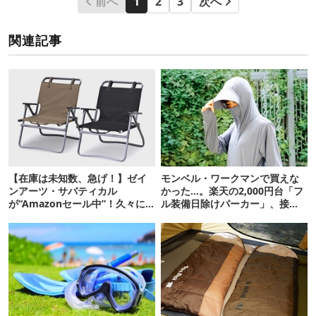
前へ
1
2
3
次へ
関連記事
【在庫は未知数、急げ！】ゼイ
モンベル・ワークマンで買えな
ンアーツ・サバティカル
かった…。楽天の2,000円台「フ
が“Amazonセール中”！久々に
ル装備日除けパーカー」、接触
タープも買おうかな…
冷感が想像以上だった