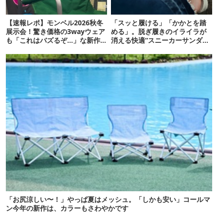
【速報レポ】モンベル2026秋冬
「スッと履ける」「かかとを踏
展示会！驚き価格の3wayウェア
める」。脱ぎ履きのイライラが
も「これはバズるぞ…」な新作
消える快適“スニーカーサンダ
10選
ル”6選
「お尻涼しい〜！」やっぱ夏はメッシュ。「しかも安い」コールマ
ン今年の新作は、カラーもさわやかです