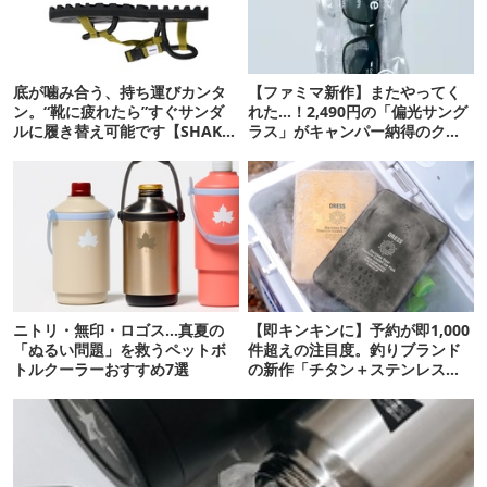
底が噛み合う、持ち運びカンタ
【ファミマ新作】またやってく
ン。“靴に疲れたら”すぐサンダ
れた…！2,490円の「偏光サング
ルに履き替え可能です【SHAKA
ラス」がキャンパー納得のクオ
新作】
リティ
ニトリ・無印・ロゴス…真夏の
【即キンキンに】予約が即1,000
「ぬるい問題」を救うペットボ
件超えの注目度。釣りブランド
トルクーラーおすすめ7選
の新作「チタン＋ステンレスの
保冷剤」が再販開始