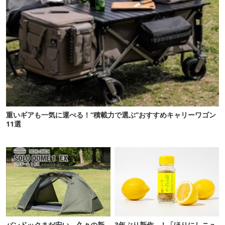
重いギアも一気に運べる！“積載力で選ぶ”おすすめキャリーワゴン
11選
バンドックまだ安い。久々の新
3年ぶり新作…！「ほりにしニュ