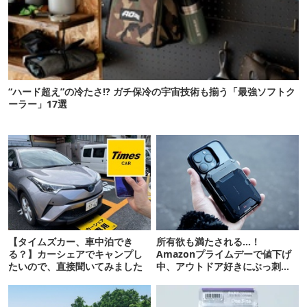
“ハード超え”の冷たさ!? ガチ保冷の宇宙技術も揃う「最強ソフトク
ーラー」17選
【タイムズカー、車中泊でき
所有欲も満たされる…！
る？】カーシェアでキャンプし
Amazonプライムデーで値下げ
たいので、直接聞いてみました
中、アウトドア好きにぶっ刺さ
る「便利ガジェット」8選