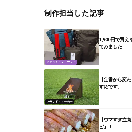
制作担当した記事
1,900円で
てみました
ファッション・ウェア
【定番から変わ
すめです。
ブランド・メーカー
【ウマすぎ注意
ピ」！