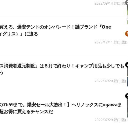
2022/09/14
野口理加
買える、爆安テントのオンパレード！謎ブランド『One
ンティグリス）』に迫る
2023/12/11
野口理加
ス消費者還元制度」は６月で終わり！キャンプ用品も少しでも
う
2022/07/29
野口理加
木)01:59まで。爆安セール大放出！】ヘリノックスにogawaま
超お得に買えるチャンスだ
2022/07/29
野口理加