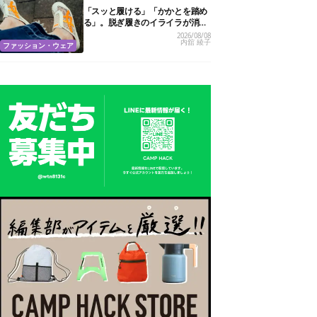
「スッと履ける」「かかとを踏め
る」。脱ぎ履きのイライラが消え
る快適“スニーカーサンダル”6選
2026/08/08
内舘 綾子
ファッション・ウェア