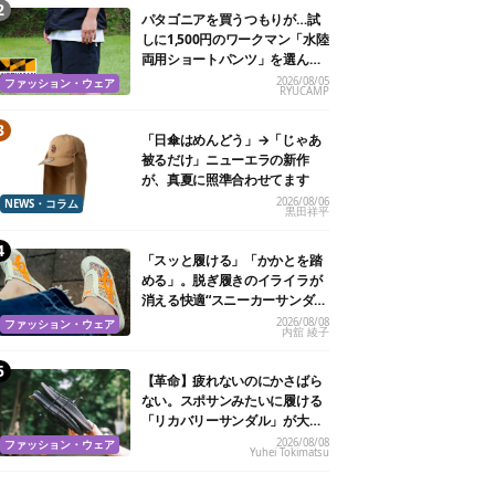
パタゴニアを買うつもりが…試
しに1,500円のワークマン「水陸
両用ショートパンツ」を選んだ
ら大正解だった
2026/08/05
ファッション・ウェア
RYUCAMP
「日傘はめんどう」→「じゃあ
被るだけ」ニューエラの新作
が、真夏に照準合わせてます
2026/08/06
NEWS・コラム
黒田祥平
「スッと履ける」「かかとを踏
める」。脱ぎ履きのイライラが
消える快適“スニーカーサンダ
ル”6選
2026/08/08
ファッション・ウェア
内舘 綾子
【革命】疲れないのにかさばら
ない。スポサンみたいに履ける
「リカバリーサンダル」が大本
命！
2026/08/08
ファッション・ウェア
Yuhei Tokimatsu