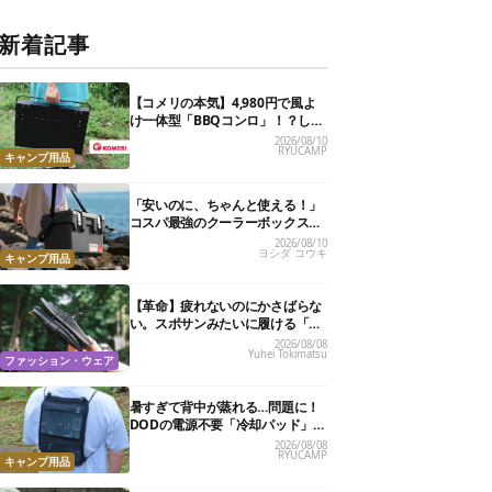
新着記事
【コメリの本気】4,980円で風よ
け一体型「BBQコンロ」！？しか
も、高さ2段階・薄型収納で文句
2026/08/10
RYUCAMP
なしかも
キャンプ用品
「安いのに、ちゃんと使える！」
コスパ最強のクーラーボックスお
すすめ8選【2万円以下】
2026/08/10
ヨシダ コウキ
キャンプ用品
【革命】疲れないのにかさばらな
い。スポサンみたいに履ける「リ
カバリーサンダル」が大本命！
2026/08/08
Yuhei Tokimatsu
ファッション・ウェア
暑すぎて背中が蒸れる…問題に！
DODの電源不要「冷却パッド」を
試したら、夏の移動がラクになっ
2026/08/08
RYUCAMP
た
キャンプ用品