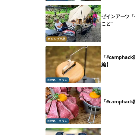
ゼインアーツ「
こと”
キャンプ用品
「#campha
編】
NEWS・コラム
「#campha
NEWS・コラム