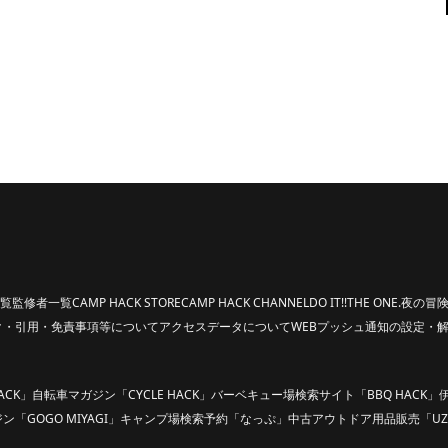
覧
監修者一覧
CAMP HACK STORE
CAMP HACK CHANNEL
DO IT!!
THE ONE.
夜の冒険
ク・引用・免責事項等について
アクセスデータについて
WEBプッシュ通知の設定・
ACK」
自転車マガジン「CYCLE HACK」
バーベキュー場検索サイト「BBQ HACK」
「GOGO MIYAGI」
キャンプ場検索予約「なっぷ」
中古アウトドア用品販売「UZ