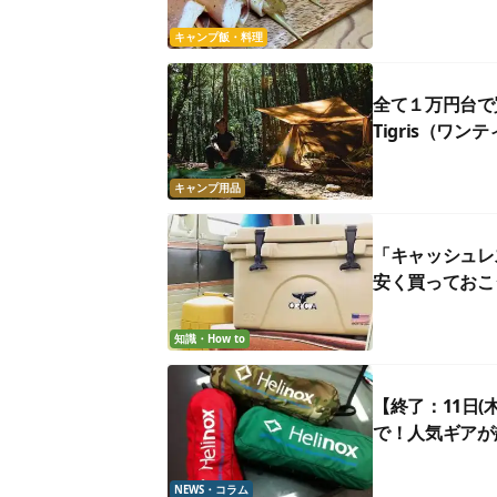
キャンプ飯・料理
全て１万円台で
Tigris（ワ
キャンプ用品
「キャッシュレ
安く買っておこ
知識・How to
【終了：11日(
で！人気ギアが
NEWS・コラム