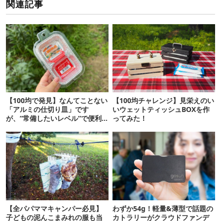
関連記事
【100均で発見】なんてことない
【100均チャレンジ】見栄えのい
「アルミの仕切り皿」です
いウェットティッシュBOXを作
が、“常備したいレベル“で便利
ってみた！
な使い道があったぞ…！
【全パパママキャンパー必見】
わずか54g！軽量&薄型で話題の
子どもの泥んこまみれの服も当
カトラリーがクラウドファンデ