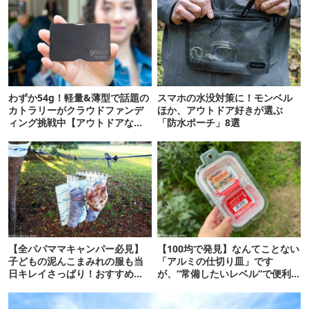
わずか54g！軽量&薄型で話題の
スマホの水没対策に！モンベル
カトラリーがクラウドファンデ
ほか、アウトドア好きが選ぶ
ィング挑戦中【アウトドアな暮
「防水ポーチ」8選
らし】
【全パパママキャンパー必見】
【100均で発見】なんてことない
子どもの泥んこまみれの服も当
「アルミの仕切り皿」です
日キレイさっぱり！おすすめ洗
が、“常備したいレベル“で便利
濯グッズ “神7”
な使い道があったぞ…！