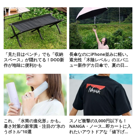
「見た目はベンチ」でも「収納
長傘なのにiPhone並みに軽い。
スペース」が隠れてる！DOD新
遮光性「木陰レベル」のエバニ
作が地味に便利かも
ュー新作デカ日傘で、夏の日焼
けを食い止める！
これ、「水筒の進化形」かも。
スノピ衝撃の3,000円以下も！
暑さ対策の新常識・注目の“氷の
NANGA・ノース…即カートに入
うボトル”10選
れたいアウトドアな「値下げ夏