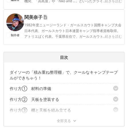
機関、「髙島屋」や「niko and ...」といったクライアントとの
...続きを読む
連携実績多数。また、TBSテレビ『ラヴィット！』等、各メデ
ィアで登壇機会多数の編集部員も所属。
関美奈子
CAMP HACK編集部のプロフィール
1982年度ニュージーランド・ガールスカウト国際キャンプ大会
日本代表、ガールスカウト日本連盟キャンプ指導者資格取得。
制作者
アトリエばく代表。千葉県在住で、ガールスカウトの野営訓練
...続きを読む
でアウトドアに目覚め、子育てを終えた今は気ままな徒歩ソロ
キャンパー。
関美奈子のプロフィール
目次
ダイソーの「積み重ね整理棚」で、クールなキャンプテーブ
ルができちゃう！
作り方① 材料の準備
作り方② 天板を塗装する
「積み重ね整理棚」を塗装する
「桐すのこ」をバラす
作り方③ 棚と天板を組み立てる
すのこ本体を塗装する
サンドペーパーをかける
バラの板を塗装する
すのこのサイズ調整
完成、キャンプで使ってみた！
「結束バンド」用の溝を彫る