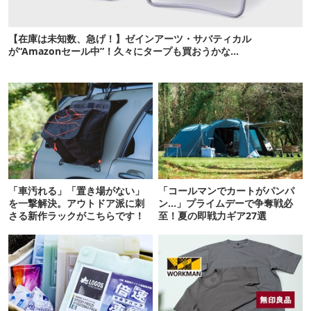
【在庫は未知数、急げ！】ゼインアーツ・サバティカル
が“Amazonセール中”！久々にタープも買おうかな…
「車汚れる」「置き場がない」
「コールマンでカートがパンパ
を一撃解決。アウトドア派に刺
ン…」プライムデーで争奪戦必
さる新作ラックがこちらです！
至！夏の即戦力ギア27選