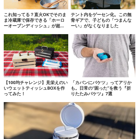
これ知ってる？直火OKでそのま
テント内をゲーセン化。この無
ま冷蔵庫で保存できる「ホーロ
骨ギアで、子どもの「つまんな
ーオーブンディッシュ」が超便
ーい」がなくなりました
利！
【100均チャレンジ】見栄えのい
「カバンにバケツ」ってアリか
いウェットティッシュBOXを作
も。日常の“困った”を救う『折
ってみた！
りたたみバケツ』7選