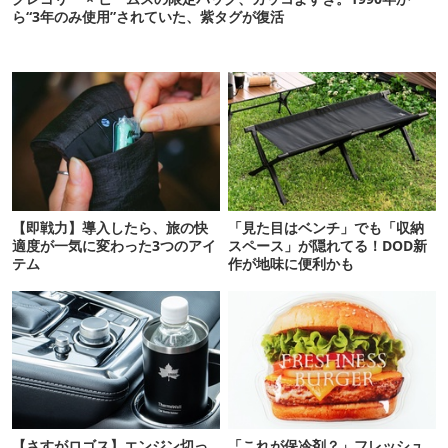
ら“3年のみ使用”されていた、紫タグが復活
【即戦力】導入したら、旅の快
「見た目はベンチ」でも「収納
適度が一気に変わった3つのアイ
スペース」が隠れてる！DOD新
テム
作が地味に便利かも
【さすがロゴス】エンジン切っ
「これが保冷剤？」フレッシュ