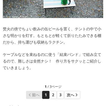
焚火の傍でちょい飲みの缶ビールを置く、テントの中で小
さな明かりを灯す。もともとが軽くて折りたたみできる棚
だから、持ち運びも収納もラクチン。
ケーブルなどを束ねるのに使う「結束バンド」で組み立て
るので、難しさは全然ナシ！ 作り方をサクッとご紹介し
ていきましょう。
1
/ 3ページ
前へ
1
2
3
次へ