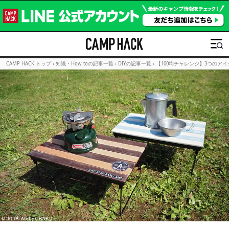
CAMP HACK トップ
›
知識・How toの記事一覧
›
DIYの記事一覧
›
【100均チャレンジ】3つのア