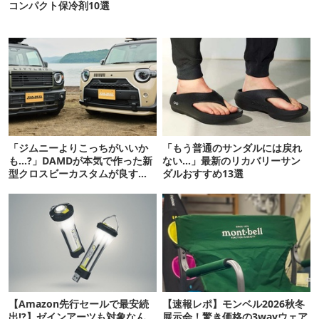
コンパクト保冷剤10選
「ジムニーよりこっちがいいか
「もう普通のサンダルには戻れ
も…?」DAMDが本気で作った新
ない…」最新のリカバリーサン
型クロスビーカスタムが良すぎ
ダルおすすめ13選
るぞ！
【Amazon先行セールで最安続
【速報レポ】モンベル2026秋冬
出!?】ゼインアーツも対象なん
展示会！驚き価格の3wayウェア