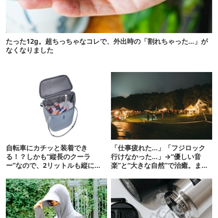
たった12g。超ちっちゃなコレで、外出時の「割れちゃった…」が
なくなりました
自転車にカチッと装着でき
「仕事疲れた…」「フジロック
る！？しかも“縦長のクーラ
行けなかった…」→“優しい音
ー”なので、2リットルも縦に入
楽”と“大きな自然”で治癒。まだ
ります【THULE新作】
間に合います。