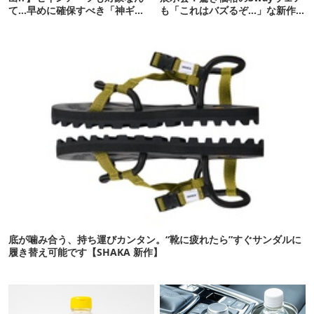
て…早めに確保すべき「神ギ
も「これはバズるぞ…」な新作
ア」12選
10選
底が噛み合う、持ち運びカンタン。“靴に疲れたら”すぐサンダルに
履き替え可能です【SHAKA 新作】