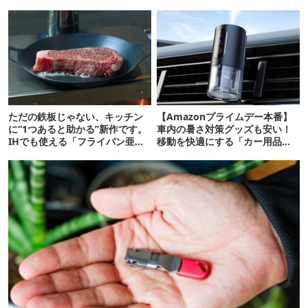
かも【8月4日から】
ただの鉄板じゃない、キッチン
【Amazonプライムデー本番】
に“1つあると助かる”新作です。
車内の暑さ対策グッズも安い！
IHでも使える「フライパン亜
移動を快適にする「カー用品」
種」がすごい
12選