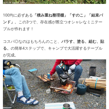
100均に必ずある
「積み重ね整理棚」「すのこ」「結束バ
ンド」
。この3つで、存在感が際立つオシャレなミニテー
ブルが作れます！
コスパ◎なのはもちろんのこと、
バラす、塗る、組む、貼
る、
の簡単4ステップで、キャンプで大活躍するテーブル
が完成。