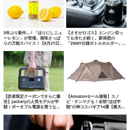
3年ぶり新作…！「ほりにしニュ
【さすがロゴス】エンジン切っ
ーレモン」が登場。後味さっぱ
ても冷たさ続く。新発想の
りの万能スパイス！【8月21日発
「2WAY仕様ボトルホルダー」が
売】
頼りになります
【読者限定クーポンでさらに爆
【Amazonセール速報】スノ
安】Jackeryの人気モデルが半
ピ・テンマクも！全部“ほぼ半
額！ポータブル電源を買うなら
額”の神コスパギア14選【最大
今が狙い目
71%OFF】