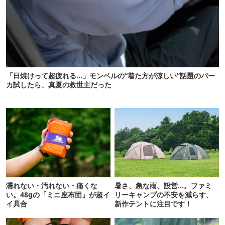
「日焼けって超疲れる…」モンベルの“着た方が涼しい”話題のパー
カ試したら、真夏の救世主だった
濡れない・汚れない・痛くな
暑さ、急な雨、設営…。ファミ
い。48gの「ミニ座布団」が超イ
リーキャンプの不安を減らす、
イ具合
新作テントに注目です！