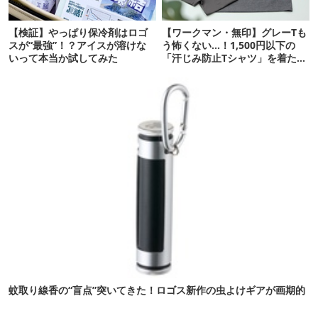
【検証】やっぱり保冷剤はロゴ
【ワークマン・無印】グレーTも
スが“最強”！？アイスが溶けな
う怖くない…！1,500円以下の
いって本当か試してみた
「汗じみ防止Tシャツ」を着たら
期待以上だった
蚊取り線香の“盲点”突いてきた！ロゴス新作の虫よけギアが画期的