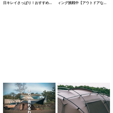
日キレイさっぱり！おすすめ洗
ィング挑戦中【アウトドアな暮
濯グッズ “神7”
らし】