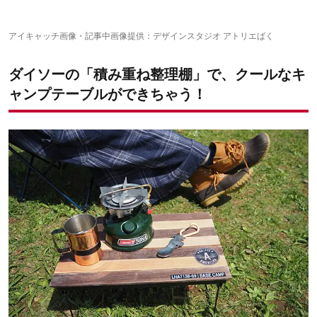
棚とすのこを固定する
軽くて見映えも◎、個性派テーブルでキャンプシーンを
バラの板を接着する
飾ろう
アイキャッチ画像・記事中画像提供：デザインスタジオ アトリエばく
その外の「100均チャレンジ」はこちら
ダイソーの「積み重ね整理棚」で、クールなキ
ャンプテーブルができちゃう！