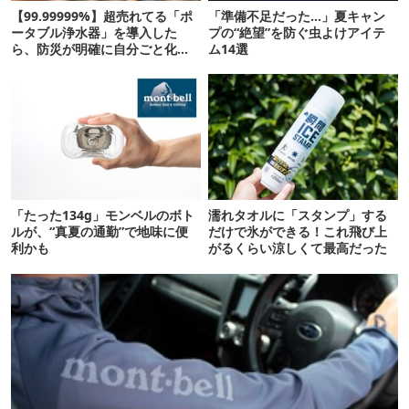
【99.99999%】超売れてる「ポ
「準備不足だった…」夏キャン
ータブル浄水器」を導入した
プの“絶望”を防ぐ虫よけアイテ
ら、防災が明確に自分ごと化し
ム14選
た
「たった134g」モンベルのボト
濡れタオルに「スタンプ」する
ルが、“真夏の通勤”で地味に便
だけで氷ができる！これ飛び上
利かも
がるくらい涼しくて最高だった