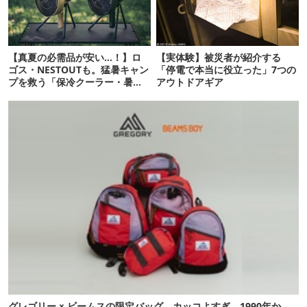
【真夏の必需品が安い…！】ロ
【実体験】被災者が紹介する
ゴス・NESTOUTも。猛暑キャン
「停電で本当に役立った」7つの
プを救う「保冷クーラー・暑さ
アウトドアギア
対策ギア」12選
グレゴリー × ビームスの限定バッグ、カッコよすぎ。1990年か