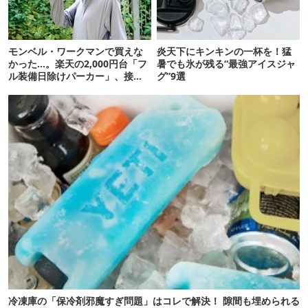
モンベル・ワークマンで買えな
炎天下にキンキンの一杯を！猛
かった…。楽天の2,000円台「フ
暑でも氷が残る“最強アイスジャ
ル装備日除けパーカー」、接触
グ”9選
冷感が想像以上だった
冷凍庫の「保冷剤邪魔すぎ問題」はコレで解決！ 隙間も埋められる