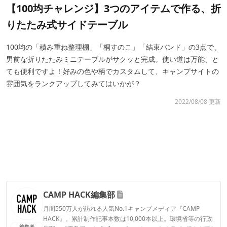
【100均チャレンジ】3つのアイテムで作る、折
りたたみ式サイドテーブル
100均の「積み重ね整理棚」「桐すのこ」「結束バンド」の3点で、
男前な折りたたみミニテーブルがサクッと完成。使い道は万能、と
ても便利ですよ！好みの色や柄でカスタムして、キャンプサイトの
雰囲気をランクアップしてみてはいかが？
2022/08/08 更新
CAMP HACK編集部
月間550万人が訪れる人気No.1キャンプメディア『CAMP
HACK』。累計制作記事本数は10,000本以上。環境省等の行政
編集者