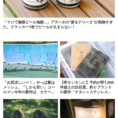
「マジで無限ビール地獄…」アヲハタの“塗るテリーヌ”が危険すぎ
た。クラッカー1枚でビールが止まらない！
「お尻涼しい〜！」やっぱ夏は
【即キンキンに】予約が即1,000
メッシュ。「しかも安い」コー
件超えの注目度。釣りブランド
ルマン今年の新作は、カラーも
の新作「チタン＋ステンレスの
さわやかです
保冷剤」が再販開始