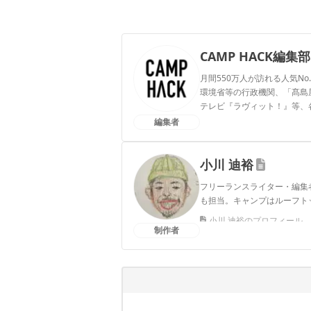
CAMP HACK編集部
月間550万人が訪れる人気No
環境省等の行政機関、「髙島屋」
テレビ『ラヴィット！』等、
編集者
CAMP HACK編集部のプ
小川 迪裕
フリーランスライター・編集
も担当。キャンプはルーフト
小川 迪裕のプロフィール
制作者