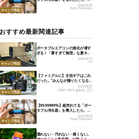
災が明確に自分ごと化した
2026/08/06
Yuhei Tokimatsu
キャンプ用品
おすすめ最新関連記事
ポータブルエアコンの進化が凄す
ぎる！「暑すぎて無理」な夏キャ
ンプを激変させる最新5選
2026/08/07
eri
キャンプ用品
【ファミグルに】主役ギアはこれ
だった。“みんなが撮りたくなる
カメラ”が楽しすぎる！
2026/08/07
CAMP HACK 編集部
PR
キャンプ用品
【99.99999%】超売れてる「ポー
タブル浄水器」を導入したら、防
災が明確に自分ごと化した
2026/08/06
Yuhei Tokimatsu
キャンプ用品
濡れない・汚れない・痛くない。