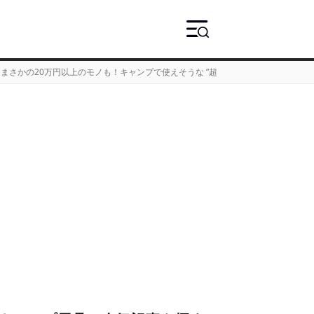
まさかの20万円以上のモノも！キャンプで使えそうな ”超高級”チェア 5選