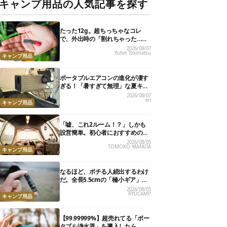
キャンプ用品の人気記事を探す
たった12g。超ちっちゃなコレ
で、外出時の「割れちゃった…」
がなくなりました
2026/08/07
Yuhei Tokimatsu
キャンプ用品
ポータブルエアコンの進化が凄す
ぎる！「暑すぎて無理」な夏キャ
ンプを激変させる最新5選
2026/08/07
eri
キャンプ用品
「嘘、これ2ルーム！？」しかも
設営簡単。初心者におすすめの最
新“おしゃれ広々テント”7選
2026/08/05
TOMOKO YAMADA
キャンプ用品
なるほど、ポチる人続出するわけ
だ。全長5.5cmの「極小ギア」を
使って分かったほんとの魅力
2026/08/05
RYUCAMP
キャンプ用品
【99.99999%】超売れてる「ポー
タブル浄水器」を導入したら、防