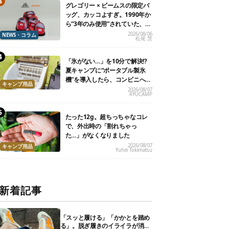
グレゴリー × ビームスの限定バ
ッグ、カッコよすぎ。1990年か
ら“3年のみ使用”されていた、紫
タグが復活
2026/08/06
NEWS・コラム
松尾 慧
「氷がない…」を10分で解決!?
夏キャンプに“ポータブル製氷
機”を導入したら、コンビニへ走
キャンプ用品
る必要がなくなった
2026/08/07
RYUCAMP
たった12g。超ちっちゃなコレ
で、外出時の「割れちゃっ
た…」がなくなりました
2026/08/07
キャンプ用品
Yuhei Tokimatsu
新着記事
「スッと履ける」「かかとを踏め
る」。脱ぎ履きのイライラが消え