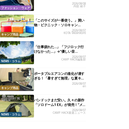
る快適“スニーカーサンダル”6選
2026/08/08
内舘 綾子
ファッション・ウェア
「このサイズが一番使う。」買い
物・ピクニック・ソロキャン
に“ちょうどいい”小型クーラーボ
2026/08/07
KOTA TAKAHASHI
ックス13選
キャンプ用品
「仕事疲れた…」「フジロック行
けなかった…」→“優しい音
楽”と“大きな自然”で治癒。まだ間
2026/08/07
CAMP HACK編集部
に合います。
NEWS・コラム
ポータブルエアコンの進化が凄す
ぎる！「暑すぎて無理」な夏キャ
ンプを激変させる最新5選
2026/08/07
eri
キャンプ用品
バンドックまだ安い。久々の新作
「ソロドーム1 EX」が発売！“メ
ッシュインナー”だけでも使える
2026/08/07
CAMP HACK最速ニュース
よ【防災も◎】
NEWS・コラム