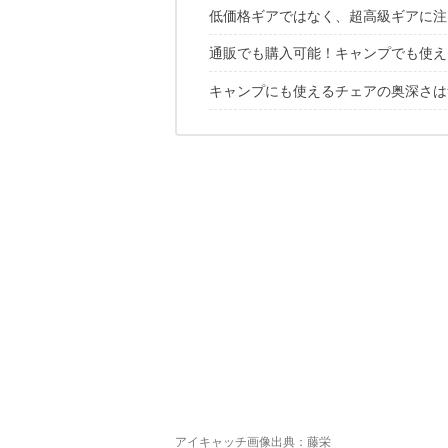
低価格ギアではなく、超高級ギアに注
通販でも購入可能！キャンプでも使え
キャンプにも使えるチェアの奥深さは
藤栄「ニーチェアX」／定価：33,00
ナガノインテリア「Friendly!! M fold
この流れでコスパ◎なチェアを見ると
イル ビゾンテ「レザーウッドチェア」／
Cuero「BKFチェア」／定価：127,0
カッシーナ「(UNI CREDIT PAVILLIO
アイキャッチ画像出典：
藤栄