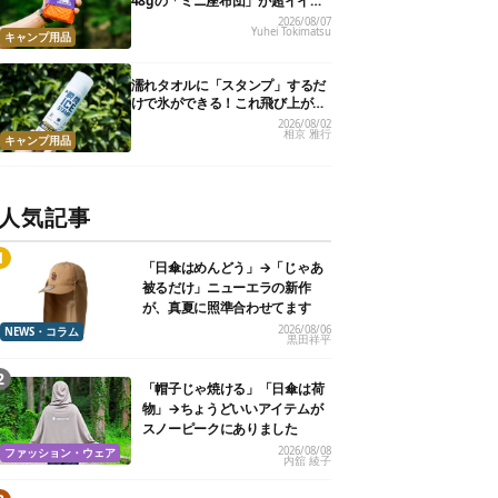
48gの「ミニ座布団」が超イイ具
合
2026/08/07
Yuhei Tokimatsu
キャンプ用品
濡れタオルに「スタンプ」するだ
けで氷ができる！これ飛び上がる
くらい涼しくて最高だった
2026/08/02
相京 雅行
キャンプ用品
人気記事
「日傘はめんどう」→「じゃあ
被るだけ」ニューエラの新作
が、真夏に照準合わせてます
2026/08/06
NEWS・コラム
黒田祥平
「帽子じゃ焼ける」「日傘は荷
物」→ちょうどいいアイテムが
スノーピークにありました
2026/08/08
ファッション・ウェア
内舘 綾子