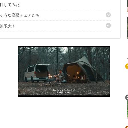
目してみた
そうな高級チェアたち
無限大！
0円（税抜き）
ing stool」／定価：35,400円（税抜き）
感動しちゃう？
定価：115,000円（税抜き）
00円（税抜き）
N PROJECT) 298」／定価：240,000円（税抜き）