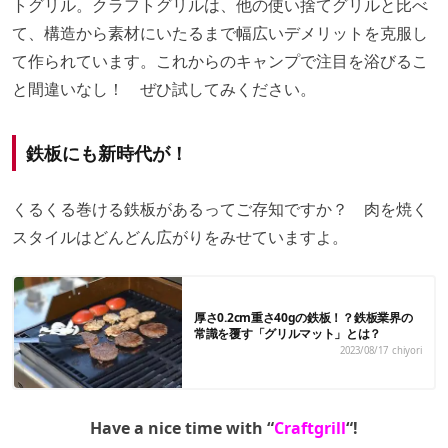
トグリル。クラフトグリルは、他の使い捨てグリルと比べ
て、構造から素材にいたるまで幅広いデメリットを克服し
て作られています。これからのキャンプで注目を浴びるこ
と間違いなし！ ぜひ試してみください。
鉄板にも新時代が！
くるくる巻ける鉄板があるってご存知ですか？ 肉を焼く
スタイルはどんどん広がりをみせていますよ。
厚さ0.2cm重さ40gの鉄板！？鉄板業界の
常識を覆す「グリルマット」とは？
2023/08/17
chiyori
Have a nice time with “
Craftgrill
“!