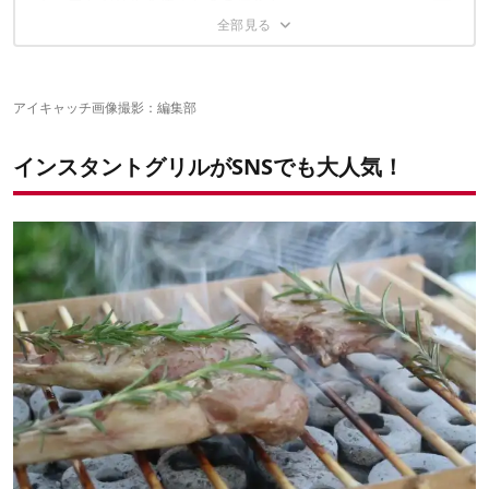
クラフトグリルを使うときの注意点
まずは定番！焼き肉
【克服ポイントその３】焼き時間の短さを面積で克服！
インスタ映え間違いなし！ラムチョップのバジルソース添え
クラフトグリルを使って楽しみながら料理を作ろう！
竹串の隙間に食材が落ちる可能性あり
最後のデザートに！子どもも喜ぶ「スモア」
セットアップはちょっと慎重に
鉄板にも新時代が！
時期によっては燃焼時間が短めになるかも
アイキャッチ画像撮影：編集部
インスタントグリルがSNSでも大人気！