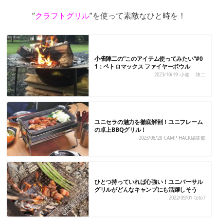
”
クラフトグリル
”を使って素敵なひと時を！
小雀陣二の”このアイテム使ってみたい”#0
1：ペトロマックス ファイヤーボウル
2023/10/19
小雀 陣二
ユニセラの魅力を徹底解剖！ユニフレーム
の卓上BBQグリル！
2023/08/28
CAMP HACK編集部
ひとつ持っていれば心強い！ユニバーサル
グリルがどんなキャンプにも活躍しそう
2022/09/01
toto7