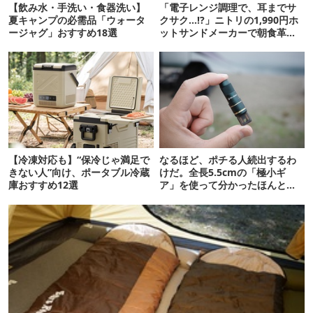
【飲み水・手洗い・食器洗い】
「電子レンジ調理で、耳までサ
夏キャンプの必需品「ウォータ
クサク…!?」ニトリの1,990円ホ
ージャグ」おすすめ18選
ットサンドメーカーで朝食革命
が起きた
【冷凍対応も】“保冷じゃ満足で
なるほど、ポチる人続出するわ
きない人”向け、ポータブル冷蔵
けだ。全長5.5cmの「極小ギ
庫おすすめ12選
ア」を使って分かったほんとの
魅力