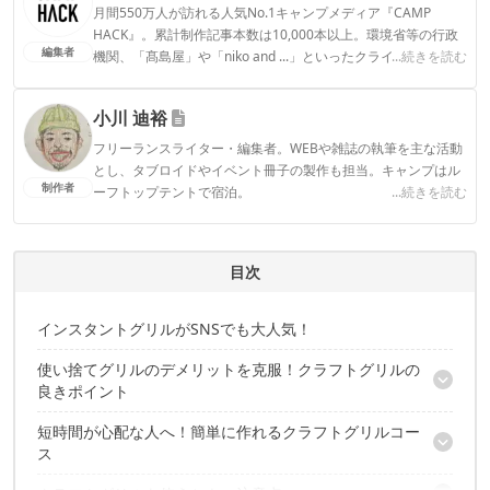
月間550万人が訪れる人気No.1キャンプメディア『CAMP
HACK』。累計制作記事本数は10,000本以上。環境省等の行政
編集者
機関、「髙島屋」や「niko and ...」といったクライアントとの
...続きを読む
連携実績多数。また、TBSテレビ『ラヴィット！』等、各メデ
ィアで登壇機会多数の編集部員も所属。
小川 迪裕
CAMP HACK編集部のプロフィール
フリーランスライター・編集者。WEBや雑誌の執筆を主な活動
とし、タブロイドやイベント冊子の製作も担当。キャンプはル
制作者
ーフトップテントで宿泊。
...続きを読む
小川 迪裕のプロフィール
目次
インスタントグリルがSNSでも大人気！
使い捨てグリルのデメリットを克服！クラフトグリルの
良きポイント
短時間が心配な人へ！簡単に作れるクラフトグリルコー
【克服ポイントその１】火力が弱い面を改善！
ス
【克服ポイントその２】燃料の熱さで底が沈まないように工夫さ
れている