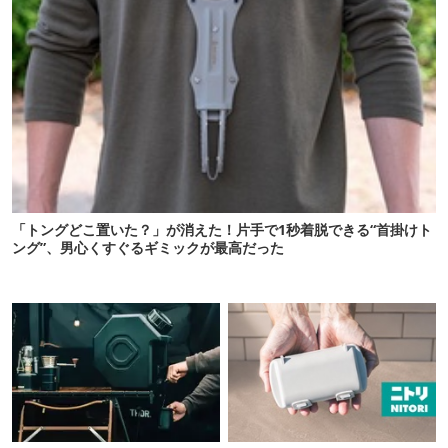
「トングどこ置いた？」が消えた！片手で1秒着脱できる“首掛けト
ング”、男心くすぐるギミックが最高だった