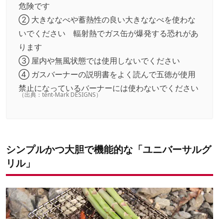
危険です
② 大きななべや蓄熱性の良い大きななべを使わな
いでください 輻射熱でガス缶が爆発する恐れがあ
ります
③ 屋内や無風状態では使用しないでください
④ ガスバーナーの説明書をよく読んで五徳が使用
禁止になっているバーナーには使わないでください
（出典：
tent-Mark DESIGNS
）
シンプルかつ大胆で機能的な「ユニバーサルグ
リル」