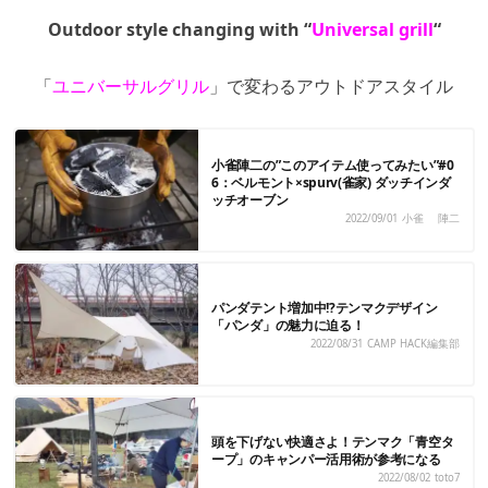
Outdoor style changing with “
Universal grill
“
「
ユニバーサルグリル
」で変わるアウトドアスタイル
小雀陣二の”このアイテム使ってみたい”#0
6：ベルモント×spurv(雀家) ダッチインダ
ッチオーブン
2022/09/01
小雀 陣二
パンダテント増加中!?テンマクデザイン
「パンダ」の魅力に迫る！
2022/08/31
CAMP HACK編集部
頭を下げない快適さよ！テンマク「青空タ
ープ」のキャンパー活用術が参考になる
2022/08/02
toto7