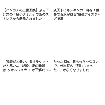
【ハンカチの上位互換】ぶら下
炎天下にキンキンの一杯を！猛
げ式の「極小タオル」であのス
暑でも氷が残る“最強アイスジャ
トレスから解放されました
グ”9選
「寝袋だと暑い、タオルケット
たった12g。超ちっちゃなコレ
だと寒い…」結論、夏の睡眠
で、外出時の「割れちゃっ
は“タオルシュラフ”が正解だっ
た…」がなくなりました
た