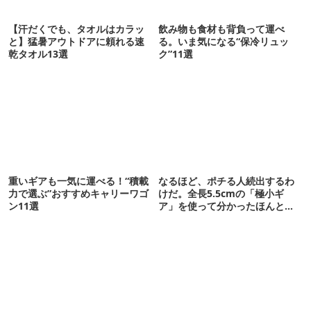
【汗だくでも、タオルはカラッ
飲み物も食材も背負って運べ
と】猛暑アウトドアに頼れる速
る。いま気になる“保冷リュッ
乾タオル13選
ク”11選
重いギアも一気に運べる！“積載
なるほど、ポチる人続出するわ
力で選ぶ”おすすめキャリーワゴ
けだ。全長5.5cmの「極小ギ
ン11選
ア」を使って分かったほんとの
魅力