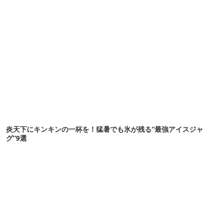
炎天下にキンキンの一杯を！猛暑でも氷が残る“最強アイスジャ
グ”9選