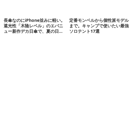
長傘なのにiPhone並みに軽い。
定番モンベルから個性派モデル
遮光性「木陰レベル」のエバニ
まで。キャンプで使いたい最強
ュー新作デカ日傘で、夏の日焼
ソロテント17選
けを食い止める！