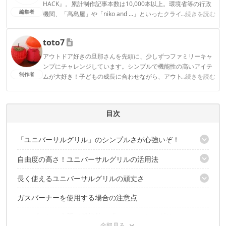
HACK』。累計制作記事本数は10,000本以上。環境省等の行政
編集者
機関、「髙島屋」や「niko and ...」といったクライアントとの
...続きを読む
連携実績多数。また、TBSテレビ『ラヴィット！』等、各メデ
ィアで登壇機会多数の編集部員も所属。
toto7
CAMP HACK編集部のプロフィール
アウトドア好きの旦那さんを先頭に、少しずつファミリーキャ
ンプにチャレンジしています。シンプルで機能性の高いアイテ
制作者
ムが大好き！子どもの成長に合わせながら、アウトドアを楽し
...続きを読む
むことがモットーです！
toto7のプロフィール
目次
「ユニバーサルグリル」のシンプルさが心強いぞ！
自由度の高さ！ユニバーサルグリルの活用法
極太のステンレスで錆にも強い
長く使えるユニバーサルグリルの頑丈さ
ガスバーナーの五徳として
コンパクト焚火台のグリルとして
ガスバーナーを使用する場合の注意点
ダッチオーブンも乗せられる耐荷重
シンプルに直火でのグリルとしても
極太のステンレスで錆にも強い
シンプルかつ大胆で機能的な「ユニバーサルグリル」