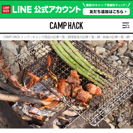
CAMP HACK トップ
›
キャンプ用品の記事一覧
›
調理器具の記事一覧
›
網・鉄板の記事一覧
›
網・