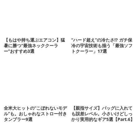
【もはや持ち運ぶエアコン】猛
“ハード超え”の冷たさ!? ガチ保
暑に勝つ“最強ネッククーラ
冷の宇宙技術も揃う「最強ソフ
ー”おすすめ3選
トクーラー」17選
全米大ヒットの“こぼれないモデ
【親指サイズ】バッグに入れて
ル”も。おしゃれなストロー付き
も誤差レベル。小さいけどしっ
タンブラー9選
かり実用的なギア5選【Part.6】