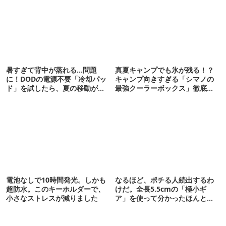
暑すぎて背中が蒸れる…問題
真夏キャンプでも氷が残る！？
に！DODの電源不要「冷却パッ
キャンプ向きすぎる「シマノの
ド」を試したら、夏の移動がラ
最強クーラーボックス」徹底解
クになった
剖
電池なしで10時間発光。しかも
なるほど、ポチる人続出するわ
超防水。このキーホルダーで、
けだ。全長5.5cmの「極小ギ
小さなストレスが減りました
ア」を使って分かったほんとの
魅力