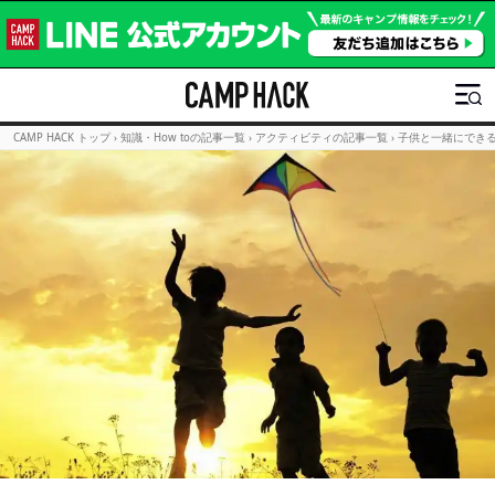
CAMP HACK トップ
›
知識・How toの記事一覧
›
アクティビティの記事一覧
›
子供と一緒にでき