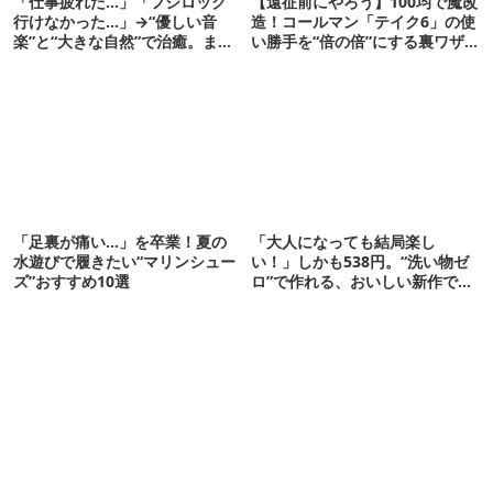
「仕事疲れた…」「フジロック
【遠征前にやろう】100均で魔改
行けなかった…」→“優しい音
造！コールマン「テイク6」の使
楽”と“大きな自然”で治癒。まだ
い勝手を“倍の倍”にする裏ワザ6
間に合います。
連発
「足裏が痛い…」を卒業！夏の
「大人になっても結局楽し
水遊びで履きたい“マリンシュー
い！」しかも538円。“洗い物ゼ
ズ”おすすめ10選
ロ”で作れる、おいしい新作です
【ほりにし ポップコーン】