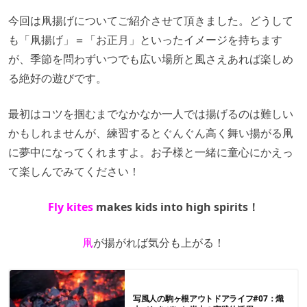
今回は凧揚げについてご紹介させて頂きました。どうして
も「凧揚げ」＝「お正月」といったイメージを持ちます
が、季節を問わずいつでも広い場所と風さえあれば楽しめ
る絶好の遊びです。
最初はコツを掴むまでなかなか一人では揚げるのは難しい
かもしれませんが、練習するとぐんぐん高く舞い揚がる凧
に夢中になってくれますよ。お子様と一緒に童心にかえっ
て楽しんでみてください！
Fly kites
makes kids into high spirits！
凧
が揚がれば気分も上がる！
写風人の駒ヶ根アウトドアライフ#07：熾