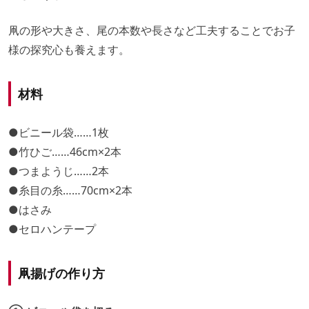
凧の形や大きさ、尾の本数や長さなど工夫することでお子
様の探究心も養えます。
材料
●ビニール袋……1枚
●竹ひご……46cm×2本
●つまようじ……2本
●糸目の糸……70cm×2本
●はさみ
●セロハンテープ
凧揚げの作り方