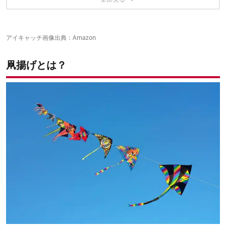
凧揚げは少し風が吹いているくらいがベスト
【ゲイラカイト スカイスパイ】
アイキャッチ画像出典：
Amazon
凧揚げとは？