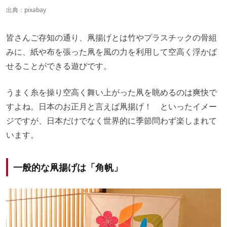
出典：
pixabay
皆さんご存知の通り、凧揚げとは竹やプラスチックの骨組
みに、紙や布を張った凧を風の力を利用して空高く浮かば
せることができる遊びです。
うまく糸を操り空高く舞い上がった凧を眺めるのは爽快で
すよね。日本のお正月と言えば凧揚げ！ といったイメー
ジですが、日本だけでなく世界的に季節問わず楽しまれて
います。
一般的な凧揚げは「角帆」