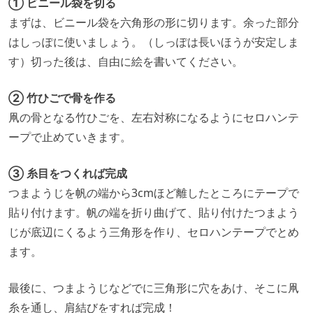
① ビニール袋を切る
まずは、ビニール袋を六角形の形に切ります。余った部分
はしっぽに使いましょう。（しっぽは長いほうが安定しま
す）切った後は、自由に絵を書いてください。
② 竹ひごで骨を作る
凧の骨となる竹ひごを、左右対称になるようにセロハンテ
ープで止めていきます。
③ 糸目をつくれば完成
つまようじを帆の端から3cmほど離したところにテープで
貼り付けます。帆の端を折り曲げて、貼り付けたつまよう
じが底辺にくるよう三角形を作り、セロハンテープでとめ
ます。
最後に、つまようじなどでに三角形に穴をあけ、そこに凧
糸を通し、肩結びをすれば完成！