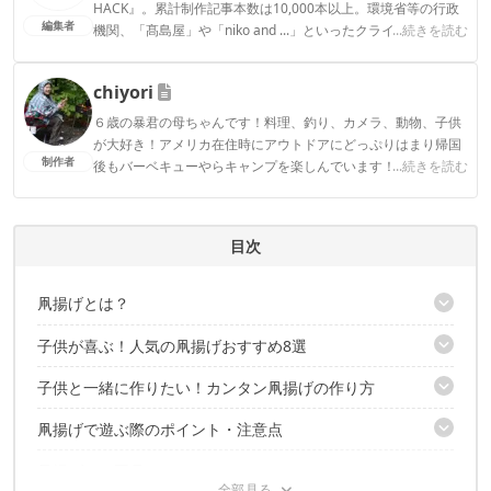
HACK』。累計制作記事本数は10,000本以上。環境省等の行政
編集者
機関、「髙島屋」や「niko and ...」といったクライアントとの
...続きを読む
連携実績多数。また、TBSテレビ『ラヴィット！』等、各メデ
ィアで登壇機会多数の編集部員も所属。
chiyori
CAMP HACK編集部のプロフィール
６歳の暴君の母ちゃんです！料理、釣り、カメラ、動物、子供
が大好き！アメリカ在住時にアウトドアにどっぷりはまり帰国
制作者
後もバーベキューやらキャンプを楽しんでいます！料理レシピ
...続きを読む
や子連れならではの視点からもお伝えしていきます！
chiyoriのプロフィール
目次
凧揚げとは？
子供が喜ぶ！人気の凧揚げおすすめ8選
一般的な凧揚げは「角帆」
子供と一緒に作りたい！カンタン凧揚げの作り方
【ミスソラ 三角凧】
【やっこ凧】
凧揚げで遊ぶ際のポイント・注意点
材料
【カラフルカイト】
凧揚げの作り方
【ぐんぐん凧 オリジナル作成】
凧揚げはお正月だけじゃもったいない！
凧揚げをする際は「電線」がない場所を！
【アンプロ 虹カイト】