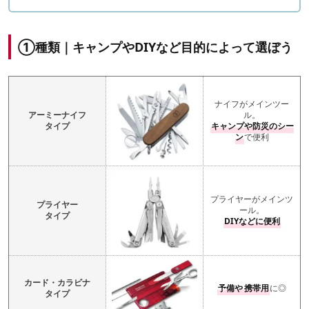
①種類｜キャンプやDIYなど目的によって選ぼう
ナイフがメインツー
アーミーナイフ
ル。
タイプ
キャンプや防災のシー
ン
で便利
プライヤーがメインツ
プライヤー
ール。
タイプ
DIYなどに便利
カード・カラビナ
予備や
携帯用
に◎
タイプ