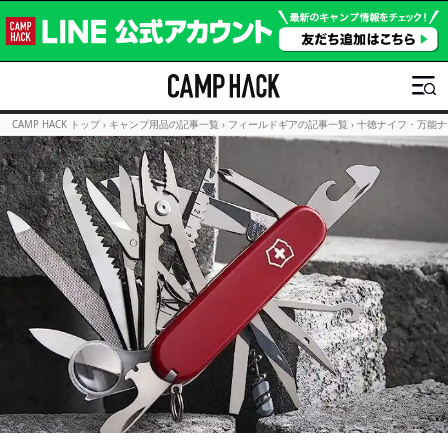
CAMP HACK トップ
›
キャンプ用品の記事一覧
›
フィールドギアの記事一覧
›
十徳ナイフ・万能ナ