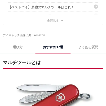
②機能｜メイン機能とツールの数を把握してシーンに合わせて選
【ベストバイ】最強のマルチツールはこれ！
ぼう
③持ち運びやすさ｜カラビナやキーホルダーの有無にも着目
マルチツールのおすすめ37選
【アウトドアの定番】ビクトリノックス ハントマン
④安全性｜ロック機能付きのモデルを選ぶのがベター
【日常でも使いやすい】レザーマン ウィングマン
マルチツールのメンテナンス方法
アーミーナイフのおすすめ20選
【デザイン賞受賞】ビクトリノックス マルチツール スイスカード
プライヤーツールのおすすめ12選
ライト
マルチツールのよくある質問
アイキャッチ画像出典：
Amazon
カード・カラビナタイプのおすすめ5選
キャンプで重宝するお気に入りのマルチツールを手に入れよ
ナイフ付きのマルチツールは銃刀法に違反する？
選び方
おすすめ37選
よくある質問
う
マルチツールの中のパーツは増やせる？
マルチツールの人気売れ筋ランキング
マルチツールとは
マルチツールに関するおすすめの記事はこちら