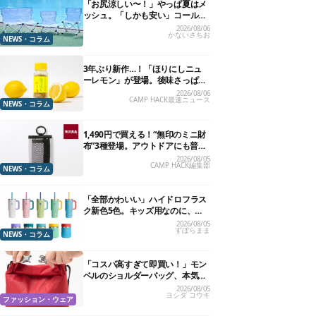
「お尻涼しい〜！」やっぱ夏はメ
ッシュ。「しかも安い」コールマ
ン今年の新作は、カラーもさわや
2026/08/06
かないさちお
かです
NEWS・コラム
3年ぶり新作…！「ほりにしニュ
ーレモン」が登場。後味さっぱり
の万能スパイス！【8月21日発
2026/08/06
CAMP HACK最速ニュース
売】
NEWS・コラム
1,490円で買える！“無印のミニ財
布”3種登場。アウトドアにも普段
使いにもいいかも
2026/08/05
CAMP HACK編集部
NEWS・コラム
「全部かわいい」ハイドロフラス
ク新色5色。キッズ用なのに、大
人が欲しくなりました
2026/08/05
ずぼらまま
NEWS・コラム
「コスパ高すぎて即買い！」モン
ベルのショルダーバッグ、本気で
おすすめしたい7選
2026/08/05
ヨシダ コウキ
ファッション・ウェア