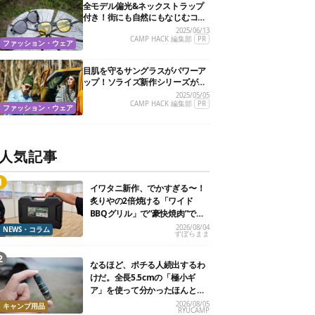
全モデル偏光&ネックストラップ
付き！街にも自然にもなじむコス
パ抜群の万能サングラスを見つけ
2025/06/13
たぞ
CAMP HACK 編集部
PR
ファッション・ウェア
目肌を守るサングラスがパワーア
ップ！ソライズ新作シリーズがさ
らに進化してタフになったぞ
2025/05/05
CAMP HACK 編集部
PR
ファッション・ウェア
人気記事
イワタニ新作、でかすぎる〜！
炙りやの2倍焼ける「ワイド
BBQグリル」で“豪快焼肉”でき
るよ【再販開始】
2026/08/04
NEWS・コラム
ずぼらまま
なるほど、ポチる人続出するわ
けだ。全長5.5cmの「極小ギ
ア」を使って分かったほんとの
魅力
2026/08/05
キャンプ用品
RYUCAMP