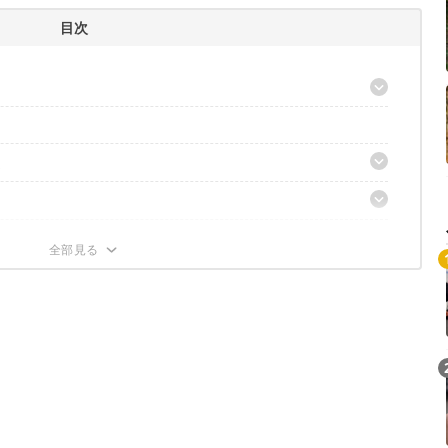
目次
大人気！
選
ル
〉モデル
ック〉モデル
う！
デル
Loaded
:
/
Unmute
5.26%