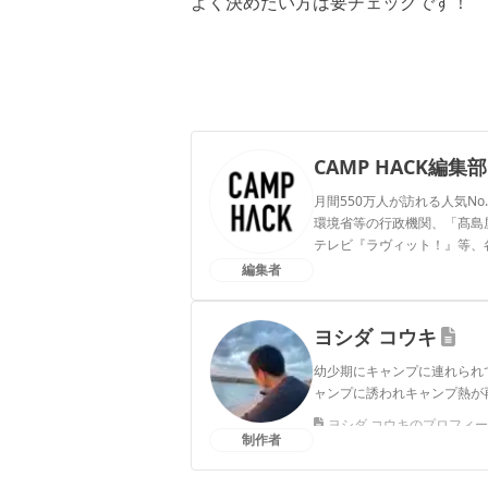
よく決めたい方は要チェックです！
CAMP HACK編集部
月間550万人が訪れる人気No
環境省等の行政機関、「髙島屋」
テレビ『ラヴィット！』等、
編集者
CAMP HACK編集部のプ
ヨシダ コウキ
幼少期にキャンプに連れられ
ャンプに誘われキャンプ熱が
ヨシダ コウキのプロフィ
制作者