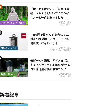
「帽子じゃ焼ける」「日傘は荷
物」→ちょうどいいアイテムが
スノーピークにありました
2026/08/05
ファッション・ウェア
内舘 綾子
1,490円で買える！“無印のミニ
財布”3種登場。アウトドアにも
普段使いにもいいかも
2026/08/05
NEWS・コラム
CAMP HACK編集部
缶ビール・酒瓶・アイスまで冷
える!? ペットボトルホルダー×ロ
ゴス保冷剤が夏の最強コンビだ
った
2026/08/05
知識・How to
山畑 理絵
新着記事