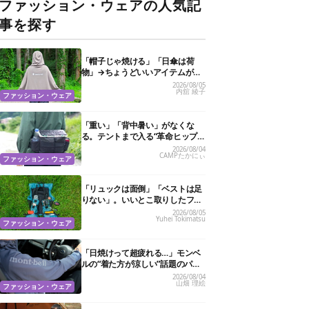
ファッション・ウェアの人気記
事を探す
「帽子じゃ焼ける」「日傘は荷
物」→ちょうどいいアイテムがス
ノーピークにありました
2026/08/05
内舘 綾子
ファッション・ウェア
「重い」「背中暑い」がなくな
る。テントまで入る“革命ヒップ
バッグ”が夏のアウトドアを身軽
2026/08/04
CAMPたかにぃ
にしてくれた
ファッション・ウェア
「リュックは面倒」「ベストは足
りない」。いいとこ取りしたフェ
ス特化バッグがあるんです
2026/08/05
Yuhei Tokimatsu
ファッション・ウェア
「日焼けって超疲れる…」モンベ
ルの“着た方が涼しい”話題のパー
カ試したら、真夏の救世主だった
2026/08/04
山畑 理絵
ファッション・ウェア