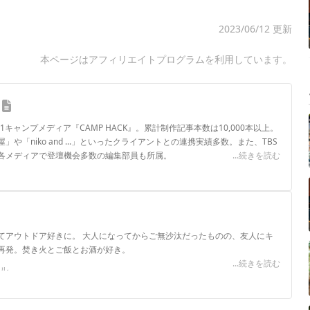
2023/06/12 更新
本ページはアフィリエイトプログラムを利用しています。
.1キャンプメディア『CAMP HACK』。累計制作記事本数は10,000本以上。
や「niko and ...」といったクライアントとの連携実績多数。また、TBS
各メディアで登壇機会多数の編集部員も所属。
...続きを読む
ロフィール
てアウトドア好きに。 大人になってからご無沙汰だったものの、友人にキ
再発。焚き火とご飯とお酒が好き。
...続きを読む
ール