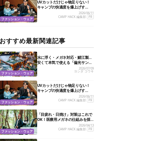
UVカットだけじゃ物足りない！
キャンプの快適度を爆上げす
る“特殊機能”サングラス3選
2026/06/11
CAMP HACK 編集部
PR
ファッション・ウェア
おすすめ最新関連記事
水に浮く・メガネ対応・鯖江製…
安くて本気で使える「偏光サング
ラス」おすすめ10選
2026/07/09
ヨシダ コウキ
ファッション・ウェア
UVカットだけじゃ物足りない！
キャンプの快適度を爆上げす
る“特殊機能”サングラス3選
2026/06/11
CAMP HACK 編集部
PR
ファッション・ウェア
「目疲れ・日焼け」対策はこれで
OK！医療用メガネの仕組みを採
用した新作サングラスがすごかっ
2026/04/13
た
CAMP HACK 編集部
PR
ファッション・ウェア