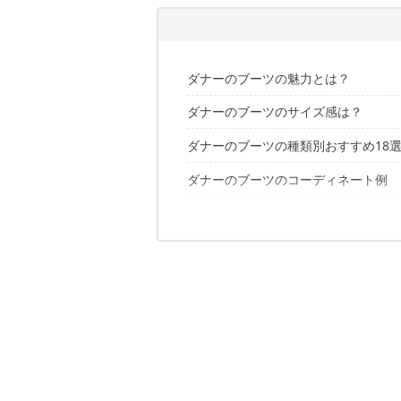
ダナーのブーツの魅力とは？
ダナーのブーツのサイズ感は？
大人カジュアルな街履きブーツとして
おしゃれなデザインと機能性を両立！
ダナーのブーツの種類別おすすめ18
ダナーのブーツのコーディネート例
超定番〈ポートランドセレクト〉モデ
防水性や耐久性に優れた〈アウトドア
ダナーのブーツのお手入れ＆修理方法
メンズ
ビジネススタイルにも映える〈クラシ
レディース
本物を追求した〈ミリタリー〉モデル
アウトドアブーツの定番を履きこなそ
女性のコーデを彩る〈レディース〉モ
こちらの記事もおすすめ