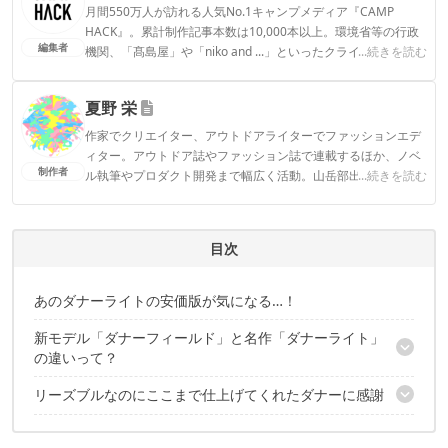
月間550万人が訪れる人気No.1キャンプメディア『CAMP
HACK』。累計制作記事本数は10,000本以上。環境省等の行政
編集者
機関、「髙島屋」や「niko and ...」といったクライアントとの
...続きを読む
連携実績多数。また、TBSテレビ『ラヴィット！』等、各メデ
ィアで登壇機会多数の編集部員も所属。
夏野 栄
CAMP HACK編集部のプロフィール
作家でクリエイター、アウトドアライターでファッションエデ
ィター。アウトドア誌やファッション誌で連載するほか、ノベ
制作者
ル執筆やプロダクト開発まで幅広く活動。山岳部出身、海育ち
...続きを読む
のテンカラ師。Tw@nhaeru
夏野 栄のプロフィール
目次
あのダナーライトの安価版が気になる…！
新モデル「ダナーフィールド」と名作「ダナーライト」
の違いって？
リーズブルなのにここまで仕上げてくれたダナーに感謝
27,000円と59,400円の差ってどこにあるの？
大きな共通点は「デザイン」と「ゴアテックス®」＆「ビブラム
こちらの記事もおすすめ
ソール」を使用したブーツ