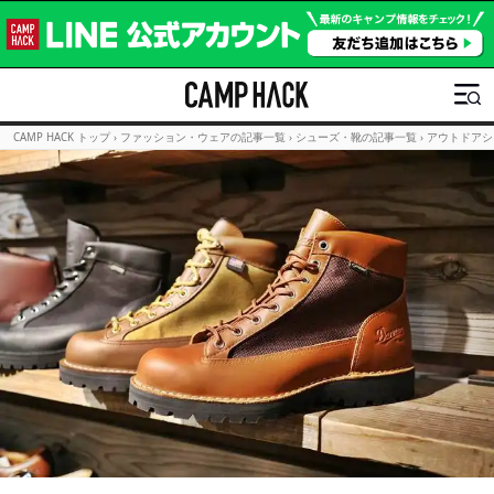
CAMP HACK トップ
›
ファッション・ウェアの記事一覧
›
シューズ・靴の記事一覧
›
アウトドアシ