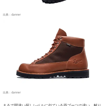
出典：
danner
出典：
danner
まるで間違い探しレベルに似ている両ブーツの違い、解り