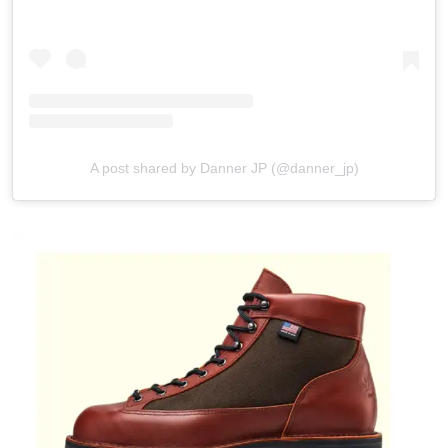
A post shared by Danner JP (@danner_jp)