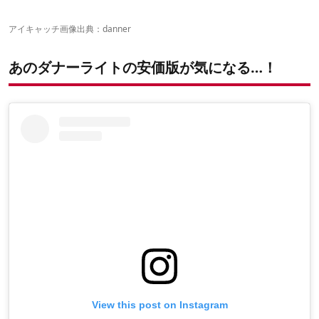
パッと見でわかる違いは「シューレースホールの数」、「タ
グ」、「ロゴ位置」
アイキャッチ画像出典：
danner
パッと見ではわからない、細かい違いは「インソール」と「ナイ
ロン生地」
あのダナーライトの安価版が気になる…！
カラバリの違いについて
大きな違いは「産地」と「生地の質」だった！
View this post on Instagram