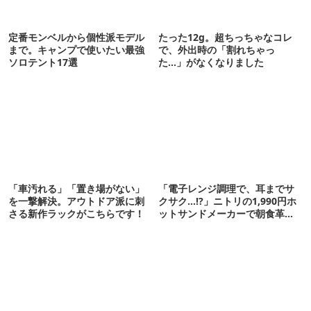
定番モンベルから個性派モデル
たった12g。超ちっちゃなコレ
まで。キャンプで使いたい最強
で、外出時の「割れちゃっ
ソロテント17選
た…」がなくなりました
「車汚れる」「置き場がない」
「電子レンジ調理で、耳までサ
を一撃解決。アウトドア派に刺
クサク…!?」ニトリの1,990円ホ
さる新作ラックがこちらです！
ットサンドメーカーで朝食革命
が起きた