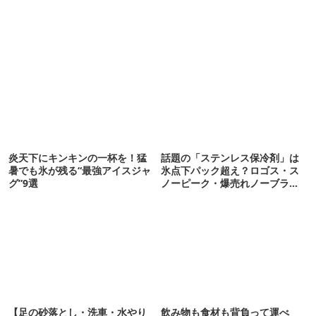
炎天下にキンキンの一杯を！猛
話題の「ステンレス保冷剤」は
暑でも氷が残る“最強アイスジャ
氷点下パック超え？ロゴス・ス
グ”9選
ノーピーク・爆売れノーブラン
ド品を比べてみた
【足の砂落とし・洗車・水やり
飲み物も食材も背負って運べ