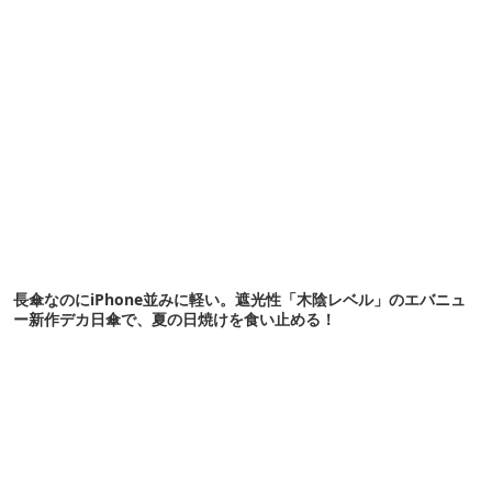
長傘なのにiPhone並みに軽い。遮光性「木陰レベル」のエバニュ
ー新作デカ日傘で、夏の日焼けを食い止める！