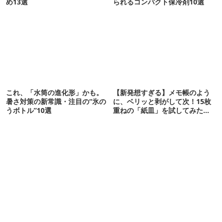
め13選
られるコンパクト保冷剤10選
これ、「水筒の進化形」かも。
【新発想すぎる】メモ帳のよう
暑さ対策の新常識・注目の“氷の
に、ベリッと剥がして次！15枚
うボトル”10選
重ねの「紙皿」を試してみた
ら…