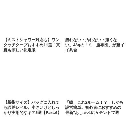
【ミストシャワー対応も】ワン
濡れない・汚れない・痛くな
タッチタープおすすめ11選！真
い。48gの「ミニ座布団」が超イ
夏も涼しい決定版
イ具合
【親指サイズ】バッグに入れて
「嘘、これ2ルーム！？」しかも
も誤差レベル。小さいけどしっ
設営簡単。初心者におすすめの
かり実用的なギア5選【Part.6】
最新“おしゃれ広々テント”7選