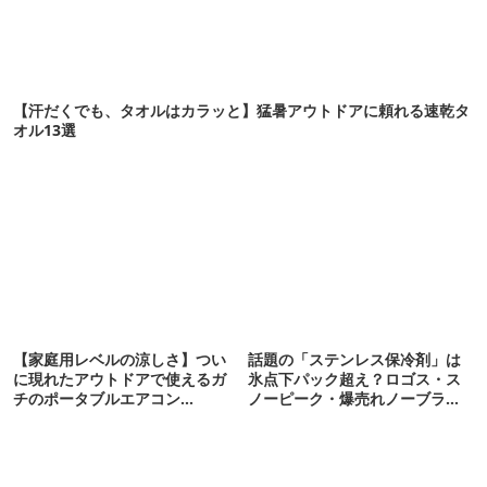
【汗だくでも、タオルはカラッと】猛暑アウトドアに頼れる速乾タ
オル13選
【家庭用レベルの涼しさ】つい
話題の「ステンレス保冷剤」は
に現れたアウトドアで使えるガ
氷点下パック超え？ロゴス・ス
チのポータブルエアコン
ノーピーク・爆売れノーブラン
「Suzune」最速レビュー
ド品を比べてみた