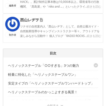
HACK』。累計制作記事本数は10,000本以上。環境省等の行政
編集者
機関、「髙島屋」や「niko and ...」といったクライアントとの
...続きを読む
連携実績多数。また、TBSテレビ『ラヴィット！』等、各メデ
ィアで登壇機会多数の編集部員も所属。
西山レヂヲ
CAMP HACK編集部のプロフィール
ツナギの自然案内人「西山レヂヲ」として、自然公園ガイド・
自然観察指導やキャンプインストラクター等々、アウトドアを
制作者
楽しみながら活動中！ 個人ブログ「RADIO ROCKS BLOG」
...続きを読む
→http://radiorocks.info
西山レヂヲのプロフィール
目次
ヘリノックステーブル「○○すぎる」3つの魅力
軽量に特化した「ヘリノックステーブルワン」
【軽すぎる！】
【丈夫すぎる！】
安定タイプの「ヘリノックステーブルワンハードトップ」
【コンパクトすぎる！】
ヘリノックステーブルのかっこよすぎる風景！
ヘリノックスのテーブルワンを持ってフィールドに出掛
けよう！