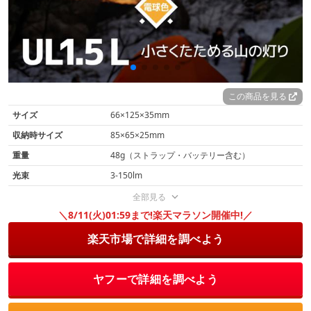
この商品を見る
サイズ
66×125×35mm
収納時サイズ
85×65×25mm
重量
48g（ストラップ・バッテリー含む）
光束
3-150lm
全部見る
＼8/11(火)01:59まで!楽天マラソン開催中!／
楽天市場で詳細を調べよう
ヤフーで詳細を調べよう