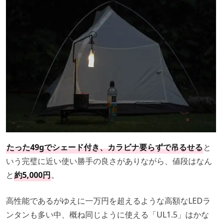
たった49gでシェード付き、カラビナ要らずで吊るせる
と
いう完璧に近い使い勝手の良さがありながら、値段はなん
と
約5,000円
。
高性能であるがゆえに一万円を超えるような高額なLEDラ
ンタンも多い中、概ね同じように使える「UL1.5」はかな