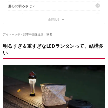
秀逸なのが、このストラップ！ゴムなのが気が利いてる…
肝心の明るさは？
軽いからタープのハトメにもかけられる
明るさはMAX150ルーメン。光量を絞れば最大120時間点灯
ゴム製ストラップだから、木に括り付けても傷めにくい
「電球色」と「昼白色」から選べる
ちょっと気になった点
MAXの150ルーメンなら、メインランタンにもなりそう
ボトルに巻き付けて“即席ランタンスタンド”に！
IP66で防水機能あり
3ルーメンは常夜灯にちょうど良い
テーブルに置くのもOK！
Type-Cで手軽に充電できる
新たな一軍ランタンになる予感！
クイックな調光切り替えはできない
この使い勝手で約5,000円は、コスパ良好では！？
畳んだままだと折れ線がつきやすい
アイキャッチ・記事中画像撮影：筆者
✔こちらの記事もおすすめ
明るすぎ＆重すぎなLEDランタンって、結構多
い