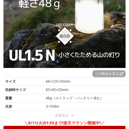
この商品を見る
サイズ
66×125×35mm
収納時サイズ
85×65×25mm
重量
48g（ストラップ・バッテリー含む）
光束
3-150lm
全部見る
＼8/11(火)01:59まで!楽天マラソン開催中!／