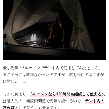
最小光量の3ルーメンでテント内で使用してみたところ、
過ごす分には問題なかったのですが、本を読むのはさすが
に難しい……。
しかし何より、
3ルーメンなら120時間も継続して使える
の
は魅力的！ 無段階調整で光量を絞れるので、
テント内の
常夜灯
として使うにも最適です。