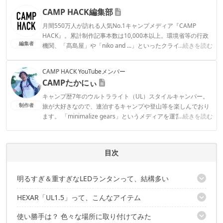
CAMP HACK編集部
月間550万人が訪れる人気No.1キャンプメディア『CAMP
HACK』。累計制作記事本数は10,000本以上。環境省等の行政
編集者
機関、「髙島屋」や「niko and ...」といったクライアントとの
...続きを読む
連携実績多数。また、TBSテレビ『ラヴィット！』等、各メデ
ィアで登壇機会多数の編集部員も所属。
CAMP HACK YouTubeメンバー
CAMP HACK編集部のプロフィール
CAMPたかにぃ
キャンプ歴7年のウルトラライト（UL）スタイルキャンパー。
制作者
旅が大好きなので、連泊するキャンプや登山等を楽しんでおり
ます。 「minimalize gears」というメディアを運営していて、
...続きを読む
軽量化したキャンプYouTuber、ブロガーでもあり、オリジナル
グッズも販売しております。
CAMPたかにぃのプロフィール
目次
明るすぎ＆重すぎなLEDランタンって、結構多い
HEXAR「UL1.5」って、こんなアイテム
世界最軽量クラスのLEDランタン！HEXAR「UL1.5」
使い勝手は？ 色々な場所に取り付けてみた
重さは、一般的な軽量LEDランタンの約半分！