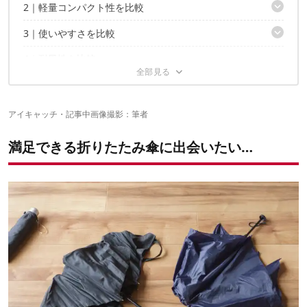
2｜軽量コンパクト性を比較
一番雨を防げるのは？
3｜使いやすさを比較
収納しやすいのはどれ？
4｜耐風性を比較
開く～収納までが早くできるのは？
持ちやすいのは？
5｜撥水性を比較
6｜紫外線への効果を比較
アイキャッチ・記事中画像撮影：筆者
結論！ベストオブ軽量傘は…
満足できる折りたたみ傘に出会いたい…
傘をより使いやすくするコツ
3本のスペック比較は、こちら！
“本当に使える傘”を見つけよう！
✔こちらの記事もおすすめ