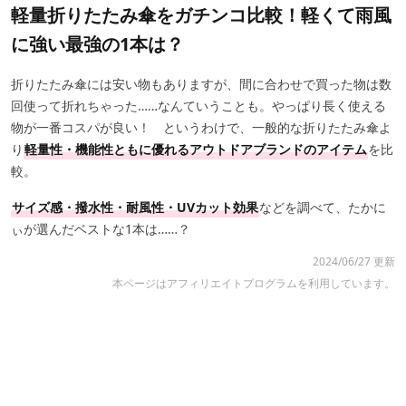
軽量折りたたみ傘をガチンコ比較！軽くて雨風
に強い最強の1本は？
折りたたみ傘には安い物もありますが、間に合わせで買った物は数
回使って折れちゃった……なんていうことも。やっぱり長く使える
物が一番コスパが良い！ というわけで、一般的な折りたたみ傘よ
り
軽量性・機能性ともに優れるアウトドアブランドのアイテム
を比
較。
サイズ感・撥水性・耐風性・UVカット効果
などを調べて、たかに
ぃが選んだベストな1本は……？
2024/06/27 更新
本ページはアフィリエイトプログラムを利用しています。