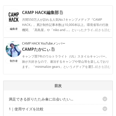
CAMP HACK編集部
月間550万人が訪れる人気No.1キャンプメディア『CAMP
HACK』。累計制作記事本数は10,000本以上。環境省等の行政
編集者
機関、「髙島屋」や「niko and ...」といったクライアントとの
...続きを読む
連携実績多数。また、TBSテレビ『ラヴィット！』等、各メデ
ィアで登壇機会多数の編集部員も所属。
CAMP HACK YouTubeメンバー
CAMP HACK編集部のプロフィール
CAMPたかにぃ
キャンプ歴7年のウルトラライト（UL）スタイルキャンパー。
制作者
旅が大好きなので、連泊するキャンプや登山等を楽しんでおり
ます。 「minimalize gears」というメディアを運営していて、
...続きを読む
軽量化したキャンプYouTuber、ブロガーでもあり、オリジナル
グッズも販売しております。
CAMPたかにぃのプロフィール
目次
満足できる折りたたみ傘に出会いたい…
1｜使用サイズを比較
アウトドア“ガチ勢”の軽量傘を比較してみた