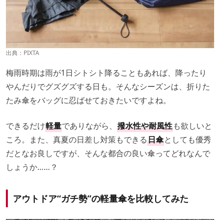
出典：PIXTA
梅雨時期は雨が1日シトシト降ることもあれば、降ったり
やんだりでグズグズする日も。そんなシーズンは、折りた
たみ傘をバッグに忍ばせておきたいですよね。
できるだけ
軽量
でありながら、
撥水性や耐風性
も欲しいと
ころ。また、真夏の日差し対策もできる
日傘
としても優秀
だとなお良しですが、そんな都合の良い傘ってどれなんで
しょうか……？
アウトドア“ガチ勢”の軽量傘を比較してみた