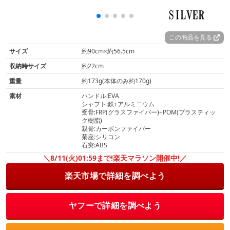
この商品を見る
サイズ
約90cm×約56.5cm
収納時サイズ
約22cm
重量
約173g(本体のみ約170g)
素材
ハンドル:EVA
シャフト:鉄+アルミニウム
受骨:FRP(グラスファイバー)+POM(プラスティッ
ク樹脂)
親骨:カーボンファイバー
菊座:シリコン
石突:ABS
＼8/11(火)01:59まで!楽天マラソン開催中!／
楽天市場で詳細を調べよう
ヤフーで詳細を調べよう