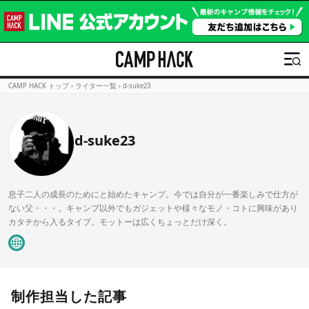
CAMP HACK トップ
›
ライター一覧
›
d-suke23
d-suke23
息子二人の成長のためにと始めたキャンプ。今では自分が一番楽しみで仕方が
ない父・・・。キャンプ以外でもガジェットや様々なモノ・コトに興味があり
カタチから入るタイプ。モットーは広くちょっとだけ深く。
制作担当した記事