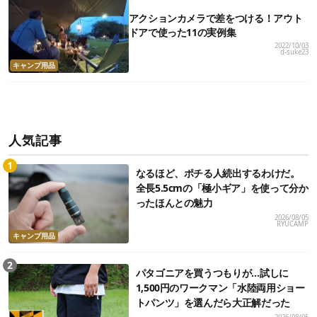
アクションカメラで差をつける！アウト
ドアで使った11の実例集
2022/10/03
d-suke23
キャンプ用品
人気記事
なるほど、ポチる人続出するわけだ。
全長5.5cmの「極小ギア」を使って分か
ったほんとの魅力
2026/08/05
RYUCAMP
キャンプ用品
パタゴニアを買うつもりが…試しに
1,500円のワークマン「水陸両用ショー
トパンツ」を選んだら大正解だった