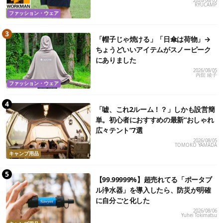
2026/08/05
RYUCAMP
ファッション・ウェア
「帽子じゃ焼ける」「日傘は荷物」→
ちょうどいいアイテムがスノーピーク
にありました
2026/08/05
内舘 綾子
ファッション・ウェア
「嘘、これ2ルーム！？」しかも設営簡
単。初心者におすすめの最新“おしゃれ
広々テント”7選
2026/08/05
TOMOKO YAMADA
キャンプ用品
【99.99999%】超売れてる「ポータブ
ル浄水器」を導入したら、防災が明確
に自分ごと化した
2026/08/06
Yuhei Tokimatsu