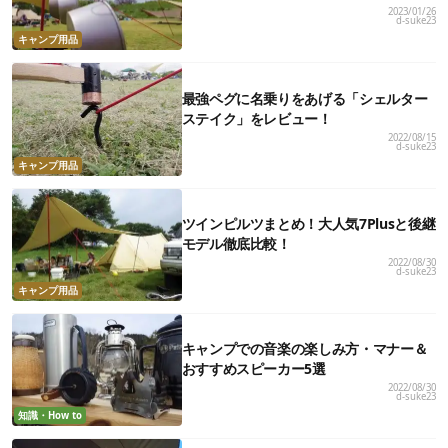
2023/01/26
d-suke23
キャンプ用品
最強ペグに名乗りをあげる「シェルター
ステイク」をレビュー！
2022/08/15
d-suke23
キャンプ用品
ツインピルツまとめ！大人気7Plusと後継
モデル徹底比較！
2022/08/30
d-suke23
キャンプ用品
キャンプでの音楽の楽しみ方・マナー＆
おすすめスピーカー5選
2022/08/30
d-suke23
知識・How to