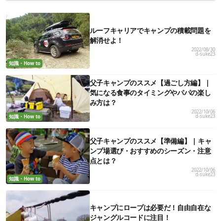
ルーフキャリアでキャンプの積載問題を
解消せよ！
2022/08/30
d-suke23
知識・How to
父子キャンプのススメ【過ごし方編】 |
気になる食事のタイミングやパパの楽し
み方は？
2022/10/06
d-suke23
知識・How to
父子キャンプのススメ【準備編】 | キャ
ンプ場選び・おすすめのシーズン・注意
点とは？
2022/10/06
d-suke23
知識・How to
キャンプにロープは必要だ！自由自在な
ジャングルコードに注目！