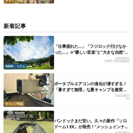
キャンプ用品
新着記事
「仕事疲れた…」「フジロック行けなか
った…」→“優しい音楽”と“大きな自然”で
治癒。まだ間に合います。
2026/08/07
CAMP HACK編集部
NEWS・コラム
ポータブルエアコンの進化が凄すぎる！
「暑すぎて無理」な夏キャンプを激変さ
せる最新5選
2026/08/07
eri
キャンプ用品
バンドックまだ安い。久々の新作「ソロ
ドーム1 EX」が発売！“メッシュインナ
ー”だけでも使えるよ【防災も◎】
2026/08/07