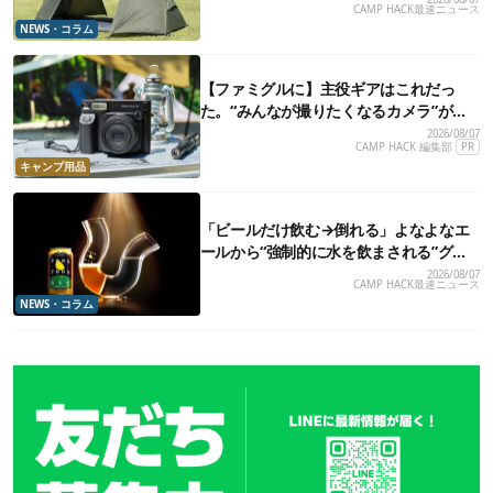
CAMP HACK最速ニュース
NEWS・コラム
【ファミグルに】主役ギアはこれだっ
た。“みんなが撮りたくなるカメラ”が楽
しすぎる！
2026/08/07
CAMP HACK 編集部
PR
キャンプ用品
「ビールだけ飲む→倒れる」よなよなエ
ールから“強制的に水を飲まされる”グラ
スが発売
2026/08/07
CAMP HACK最速ニュース
NEWS・コラム