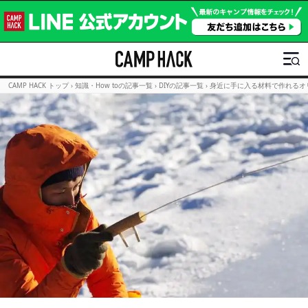
CAMP HACK トップ
›
知識・How toの記事一覧
›
DIYの記事一覧
›
身近に手に入る材料で作れるオリ