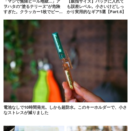
「マジで無限ビール地獄…」ア
【親指サイズ】バッグに入れて
ヲハタの“塗るテリーヌ”が危険
も誤差レベル。小さいけどしっ
すぎた。クラッカー1枚でビール
かり実用的なギア5選【Part.6】
が止まらない！
電池なしで10時間発光。しかも超防水。このキーホルダーで、小さ
なストレスが減りました