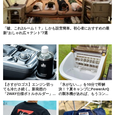
「嘘、これ2ルーム！？」しかも設営簡単。初心者におすすめの最
新“おしゃれ広々テント”7選
【さすがロゴス】エンジン切っ
「氷がない…」を10分で即解
ても冷たさ続く。新発想の
決！？夏キャンプにPowerArQ
「2WAY仕様ボトルホルダー」が
の製氷機があれば、もうコンビ
頼りになります
ニ走らなくていいぞ