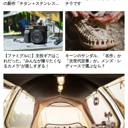
の新作「チタン＋ステンレスの
チラです
保冷剤」が再販開始
【ファミグルに】主役ギアはこ
キーンのサンダル、「名作」か
れだった。“みんなが撮りたくな
「次世代定番」か。メンズ・レ
るカメラ”が楽しすぎる！
ディースで選ぶなら？