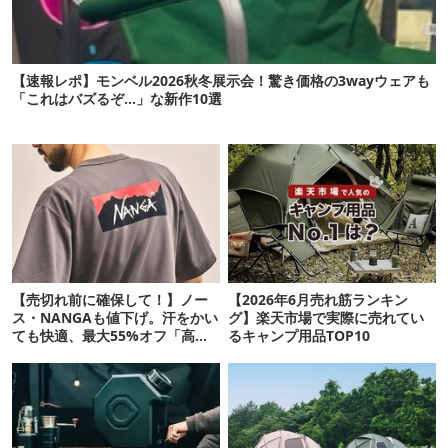
【速報レポ】モンベル2026秋冬展示会！驚き価格の3wayウェアも
「これはバズるぞ…」な新作10選
【売切れ前に確保して！】ノー
【2026年6月売れ筋ランキン
ス・NANGAも値下げ。汗をかい
グ】楽天市場で実際に売れてい
ても快適、最大55%オフ「高機
るキャンプ用品TOP10
能ウェア」10選