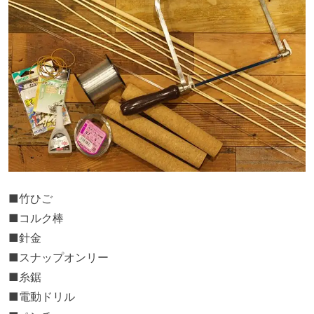
■竹ひご
■コルク棒
■針金
■スナップオンリー
■糸鋸
■電動ドリル