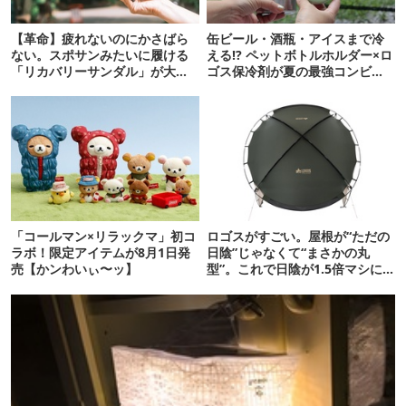
【革命】疲れないのにかさばら
缶ビール・酒瓶・アイスまで冷
ない。スポサンみたいに履ける
える!? ペットボトルホルダー×ロ
「リカバリーサンダル」が大本
ゴス保冷剤が夏の最強コンビだ
命！
った
「コールマン×リラックマ」初コ
ロゴスがすごい。屋根が“ただの
ラボ！限定アイテムが8月1日発
日陰”じゃなくて“まさかの丸
売【かンわいぃ〜ッ】
型”。これで日陰が1.5倍マシに
なる新作タープです