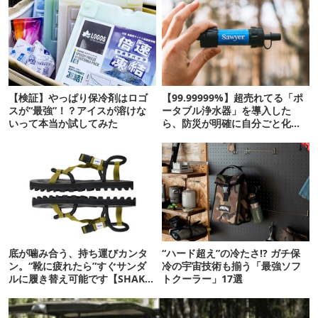
【検証】やっぱり保冷剤はロゴ
【99.99999%】超売れてる「ポ
スが“最強”！？アイスが溶けな
ータブル浄水器」を導入した
いって本当か試してみた
ら、防災が明確に自分ごと化し
た
底が噛み合う、持ち運びカンタ
“ハード超え”の冷たさ!? ガチ保
ン。“靴に疲れたら”すぐサンダ
冷の宇宙技術も揃う「最強ソフ
ルに履き替え可能です【SHAKA
トクーラー」17選
新作】