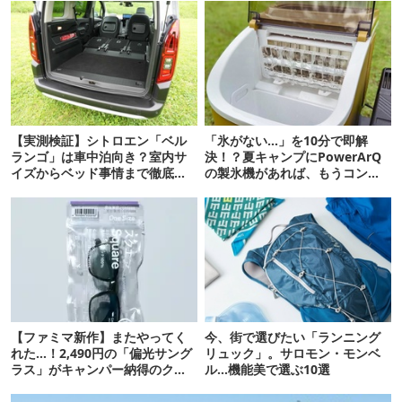
【実測検証】シトロエン「ベル
「氷がない…」を10分で即解
ランゴ」は車中泊向き？室内サ
決！？夏キャンプにPowerArQ
イズからベッド事情まで徹底レ
の製氷機があれば、もうコンビ
ビュー
ニ走らなくていいぞ
【ファミマ新作】またやってく
今、街で選びたい「ランニング
れた…！2,490円の「偏光サング
リュック」。サロモン・モンベ
ラス」がキャンパー納得のクオ
ル…機能美で選ぶ10選
リティ