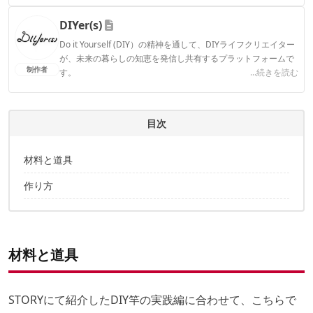
ィアで登壇機会多数の編集部員も所属。
DIYer(s)
CAMP HACK編集部のプロフィール
Do it Yourself (DIY）の精神を通して、DIYライフクリエイター
が、未来の暮らしの知恵を発信し共有するプラットフォームで
制作者
す。
...続きを読む
DIYer(s)のプロフィール
目次
材料と道具
作り方
材料と道具
STORYにて紹介したDIY竿の実践編に合わせて、こちらで