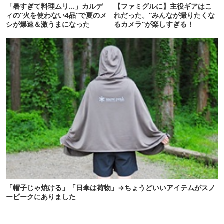
「暑すぎて料理ムリ…」カルデ
【ファミグルに】主役ギアはこ
ィの“火を使わない4品”で夏のメ
れだった。“みんなが撮りたくな
シが爆速＆激うまになった
るカメラ”が楽しすぎる！
「帽子じゃ焼ける」「日傘は荷物」→ちょうどいいアイテムがスノ
ーピークにありました