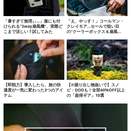
「暑すぎて無理ぃ…」服にも付
「え、やっす！」コールマン・
けられる“3way扇風機”、実際ど
クレイモア…セールで狙い目
こまで涼しい？試してみた
の“クーラーボックス＆扇風
機”12選
【即戦力】導入したら、旅の快
【※掘り出し物急いで】スノ
適度が一気に変わった3つのアイ
ピ・DODも！全部40%OFF以上
テム
の「超得ギア」10選