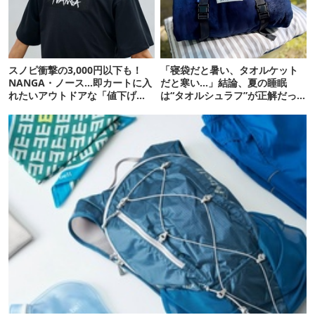
スノピ衝撃の3,000円以下も！
「寝袋だと暑い、タオルケット
NANGA・ノース…即カートに入
だと寒い…」結論、夏の睡眠
れたいアウトドアな「値下げ夏
は“タオルシュラフ”が正解だっ
服」12選
た