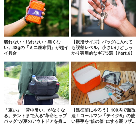
濡れない・汚れない・痛くな
【親指サイズ】バッグに入れて
い。48gの「ミニ座布団」が超イ
も誤差レベル。小さいけどしっ
イ具合
かり実用的なギア5選【Part.6】
「重い」「背中暑い」がなくな
【遠征前にやろう】100均で魔改
る。テントまで入る“革命ヒップ
造！コールマン「テイク6」の使
バッグ”が夏のアウトドアを身軽
い勝手を“倍の倍”にする裏ワザ6
にしてくれた
連発