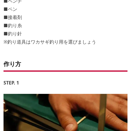
■ペンチ
■ペン
■接着剤
■釣り糸
■釣り針
※釣り道具はワカサギ釣り用を選びましょう
作り方
STEP. 1