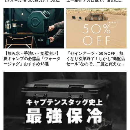
てわかった6つの魅力と1つの注
ュー新作デカ日傘で、夏の日焼
意点
けを食い止める！
【飲み水・手洗い・食器洗い】
「ゼインアーツ・50％OFF」無
夏キャンプの必需品「ウォータ
くなり次第終了！しかも“廃盤品
ージャグ」おすすめ18選
セール”なので、二度と買えない
かも【8月4日から】