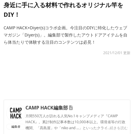
身近に手に入る材料で作れるオリジナル竿を
DIY！
CAMP HACK×Diyer(s)コラボ企画。今注目のDIYに特化したウェブ
マガジン「Diyer(s)」。編集部で製作したアウトドアアイテムを自
ら体当たりで体験する注目のコンテンツは必見！
2021/12/01 更新
CAMP HACK編集部
月間550万人が訪れる人気No.1キャンプメディア『CAMP
HACK』。累計制作記事本数は10,000本以上。環境省等の行政
編集者
機関、「髙島屋」や「niko and ...」といったクライアントとの
...続きを読む
連携実績多数。また、TBSテレビ『ラヴィット！』等、各メデ