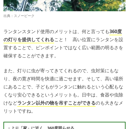
出典：
スノーピーク
ランタンスタンド使用のメリットは、何と言っても
360度
の灯りを提供してくれる
こと！ 高い位置にランタンを設
置することで、ピンポイントではなく広い範囲の明るさを
確保することができます。
また、灯りに虫が寄ってきてくれるので、虫対策にもな
り、夜の寛ぎ時間を快適に過ごせます。そして、高い場所
にあることで、子どもがランタンに触れるという心配もな
くなり安心できるというメリットも。日中は、食器や虫除
けなど
ランタン以外の物を吊すことができる
のも大きなメ
リットですね。
・より「家」に近く。360度照らせる