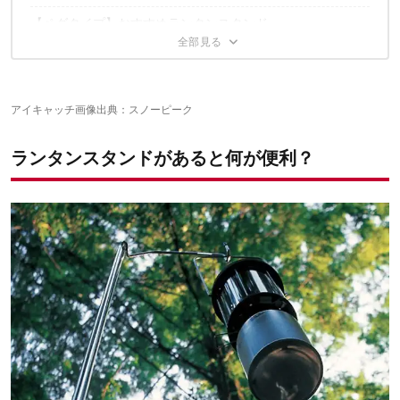
【ペグタイプ】おすすめランタンスタンド
挑戦したい！自作ランタンスタンド
活用しようランタンスタンド！
材料
アイキャッチ画像出典：
スノーピーク
1. 丸棒に穴をあける
2. デンデンボルトを組み合わせる
3. 2を木棒に通す
ランタンスタンドがあると何が便利？
4. ボルトを蝶ナットで固定する
5. 丸棒を同じ方向に倒し完成