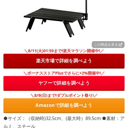
この商品を見る
＼8/11(火)01:59まで!楽天マラソン開催中!／
楽天市場で詳細を調べよう
＼ボーナスストアPlusでさらに+2%開催中!／
ヤフーで詳細を調べよう
＼8/9(日)まで!ダブルポイント祭り!／
Amazonで詳細を調べよう
●サイズ：（収納時)32.5cm、(最大時）89.5cm ●素材：ア
ルミ、スチール