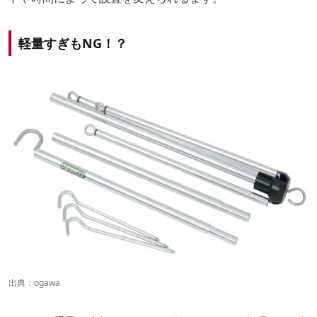
軽量すぎもNG！？
出典：
ogawa