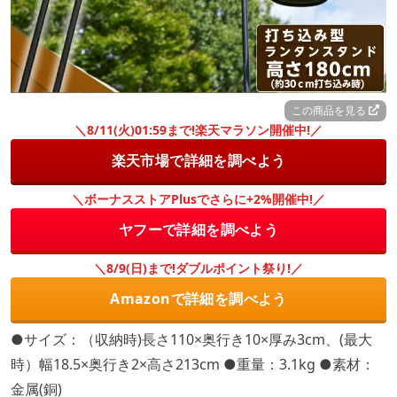
この商品を見る
＼8/11(火)01:59まで!楽天マラソン開催中!／
楽天市場で詳細を調べよう
＼ボーナスストアPlusでさらに+2%開催中!／
ヤフーで詳細を調べよう
＼8/9(日)まで!ダブルポイント祭り!／
Amazonで詳細を調べよう
●サイズ：（収納時)長さ110×奥行き10×厚み3cm、(最大
時）幅18.5×奥行き2×高さ213cm ●重量：3.1kg ●素材：
金属(銅)