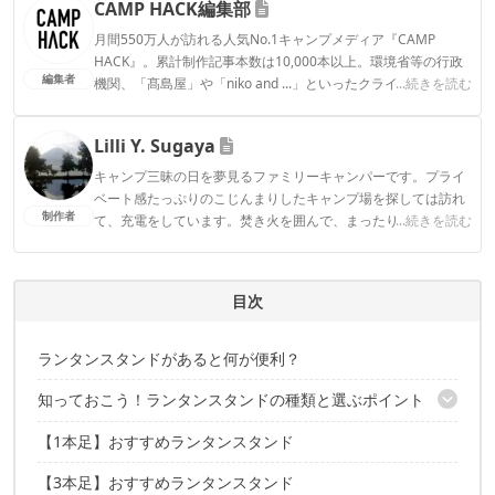
CAMP HACK編集部
月間550万人が訪れる人気No.1キャンプメディア『CAMP
HACK』。累計制作記事本数は10,000本以上。環境省等の行政
編集者
機関、「髙島屋」や「niko and ...」といったクライアントとの
...続きを読む
連携実績多数。また、TBSテレビ『ラヴィット！』等、各メデ
ィアで登壇機会多数の編集部員も所属。
Lilli Y. Sugaya
CAMP HACK編集部のプロフィール
キャンプ三昧の日を夢見るファミリーキャンパーです。プライ
ベート感たっぷりのこじんまりしたキャンプ場を探しては訪れ
制作者
て、充電をしています。焚き火を囲んで、まったり過ごす時間
...続きを読む
は至極の時間です。
Lilli Y. Sugayaのプロフィール
目次
ランタンスタンドがあると何が便利？
知っておこう！ランタンスタンドの種類と選ぶポイント
【1本足】おすすめランタンスタンド
調節幅も要チェック
軽量すぎもNG！？
【3本足】おすすめランタンスタンド