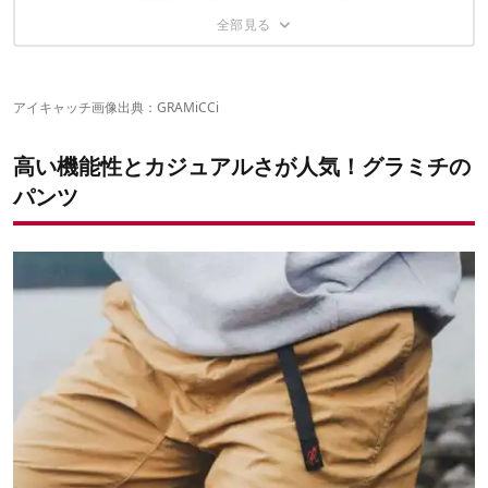
レディースにおすすめのグラミチのパンツ5選
タックテーパードパンツ
ウェザーマウンテンショーツ
カッコよく決めよう！グラミチのパンツコーデ・メンズ
ウィメンズパンツ
編
可愛くおしゃれに！グラミチのパンツコーデ・レディー
アイキャッチ画像出典：
GRAMiCCi
シンプルコーデでどこでもOK
ス編
パーカーとアウターの組み合わせでカジュアルに
個性的なショーツで注目度UP
高い機能性とカジュアルさが人気！グラミチの
アウトドアでのグラミチパンツコーデ例！
迷ったときのシンプルコーデ
パンツ
ビッグシルエットでゆったりと
グラミチのパンツ、お手入れの注意点！
ショーツで軽快に
アクティブさと可愛さの両立
動きやすさ抜群
グラミチのパンツを楽しもう
乾燥機はNG！
涼しい色合いでアクティブに
洗濯後は多少縮みます
キャンプや登山もゆったり可愛く
こちらの記事もおすすめ