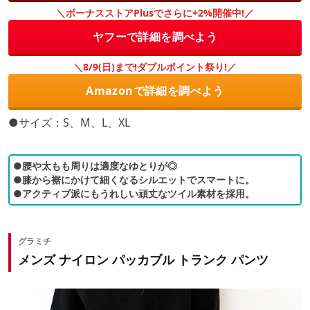
＼ボーナスストアPlusでさらに+2%開催中!／
ヤフーで詳細を調べよう
＼8/9(日)まで!ダブルポイント祭り!／
Amazonで詳細を調べよう
●サイズ：S、M、L、XL
●腰や太もも周りは適度なゆとりが◎
●膝から裾にかけて細くなるシルエットでスマートに。
●アクティブ派にもうれしい頑丈なツイル素材を採用。
グラミチ
メンズ ナイロン パッカブル トランク パンツ