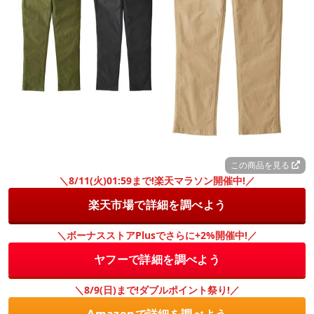
この商品を見る
＼8/11(火)01:59まで!楽天マラソン開催中!／
楽天市場で詳細を調べよう
＼ボーナスストアPlusでさらに+2%開催中!／
ヤフーで詳細を調べよう
＼8/9(日)まで!ダブルポイント祭り!／
Amazonで詳細を調べよう