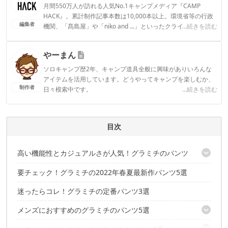
月間550万人が訪れる人気No.1キャンプメディア『CAMP
HACK』。累計制作記事本数は10,000本以上。環境省等の行政
編集者
機関、「髙島屋」や「niko and ...」といったクライアントとの
...続きを読む
連携実績多数。また、TBSテレビ『ラヴィット！』等、各メデ
ィアで登壇機会多数の編集部員も所属。
やーまん
CAMP HACK編集部のプロフィール
ソロキャンプ歴2年、キャンプ道具全般に興味がありいろんな
アイテムを活用しています。どうやってキャンプを楽しむか、
制作者
日々模索中です。
...続きを読む
やーまんのプロフィール
目次
高い機能性とカジュアルさが人気！グラミチのパンツ
要チェック！グラミチの2022年春夏最新作パンツ5選
定番アイテムだけではなく新作も大人気
グラミチのパンツはゆったりしたサイズ感
迷ったらコレ！グラミチの定番パンツ3選
メンズにおすすめのグラミチのパンツ5選