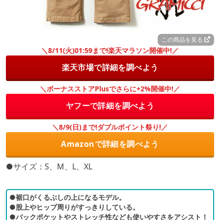
この商品を見る
＼8/11(火)01:59まで!楽天マラソン開催中!／
楽天市場で詳細を調べよう
＼ボーナスストアPlusでさらに+2%開催中!／
ヤフーで詳細を調べよう
＼8/9(日)まで!ダブルポイント祭り!／
Amazonで詳細を調べよう
●サイズ：S、M、L、XL
●裾口がくるぶしの上になるモデル。
●股上やヒップ周りがすっきりしている。
●バックポケットやストレッチ性なども使いやすさをアシスト！