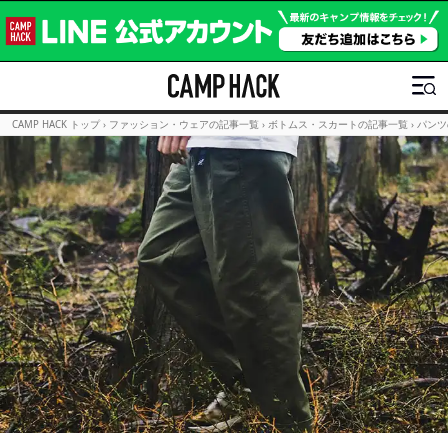
CAMP HACK トップ
›
ファッション・ウェアの記事一覧
›
ボトムス・スカートの記事一覧
›
パンツ