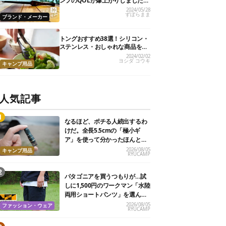
ンプのQOLが爆上がりしました
【私的神アイテム】
2024/05/28
ずぼらまま
ブランド・メーカー
トングおすすめ38選！シリコン・
ステンレス・おしゃれな商品を紹
介
2024/02/02
ヨシダ コウキ
キャンプ用品
人気記事
なるほど、ポチる人続出するわ
けだ。全長5.5cmの「極小ギ
ア」を使って分かったほんとの
魅力
2026/08/05
キャンプ用品
RYUCAMP
パタゴニアを買うつもりが…試
しに1,500円のワークマン「水陸
両用ショートパンツ」を選んだ
ら大正解だった
2026/08/05
ファッション・ウェア
RYUCAMP