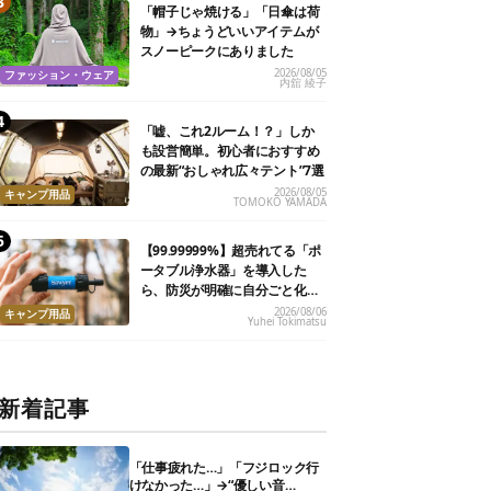
「帽子じゃ焼ける」「日傘は荷
物」→ちょうどいいアイテムが
スノーピークにありました
2026/08/05
ファッション・ウェア
内舘 綾子
「嘘、これ2ルーム！？」しか
も設営簡単。初心者におすすめ
の最新“おしゃれ広々テント”7選
2026/08/05
キャンプ用品
TOMOKO YAMADA
【99.99999%】超売れてる「ポ
ータブル浄水器」を導入した
ら、防災が明確に自分ごと化し
た
2026/08/06
キャンプ用品
Yuhei Tokimatsu
新着記事
「仕事疲れた…」「フジロック行
けなかった…」→“優しい音