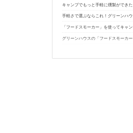
キャンプでもっと手軽に燻製ができた
手軽さで選ぶならこれ！グリーンハウ
「フードスモーカー」を使ってキャン
おすすめポイント1：ハンディサイズ
おすすめポイント2：3種類のスモー
グリーンハウスの「フードスモーカー
本体のセッティング
おすすめポイント3：とにかく簡単！
まずは卵から
グリーンハウスの「フードスモーカー
良かった点
お次はチーズ
気になった点
ナッツはどう？
CAMP HACK読者的「燻製ランキング