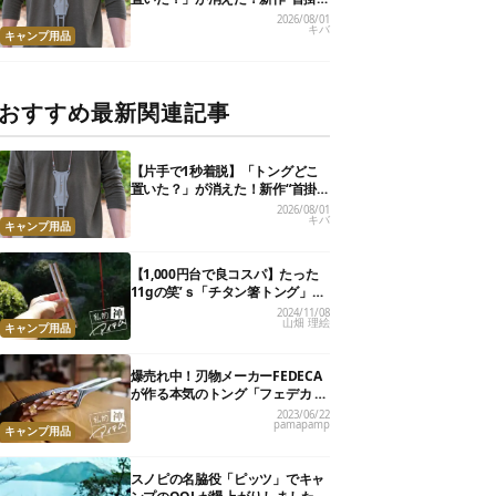
けトング”、男心くすぐるギミッ
2026/08/01
キバ
クが最高だった
キャンプ用品
おすすめ最新関連記事
【片手で1秒着脱】「トングどこ
置いた？」が消えた！新作“首掛
けトング”、男心くすぐるギミッ
2026/08/01
キバ
クが最高だった
キャンプ用品
【1,000円台で良コスパ】たった
11gの笑’ｓ「チタン箸トング」
が、キャンプ飯のストレスを解消
2024/11/08
山畑 理絵
してくれました
キャンプ用品
爆売れ中！刃物メーカーFEDECA
が作る本気のトング「フェデカ ク
レバートング」【私的神アイテ
2023/06/22
pamapamp
ム】
キャンプ用品
スノピの名脇役「ピッツ」でキャ