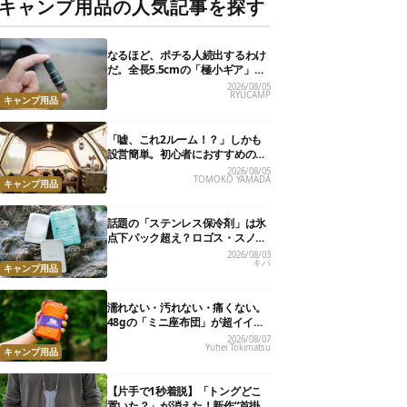
キャンプ用品の人気記事を探す
なるほど、ポチる人続出するわけ
だ。全長5.5cmの「極小ギア」を
使って分かったほんとの魅力
2026/08/05
RYUCAMP
キャンプ用品
「嘘、これ2ルーム！？」しかも
設営簡単。初心者におすすめの最
新“おしゃれ広々テント”7選
2026/08/05
TOMOKO YAMADA
キャンプ用品
話題の「ステンレス保冷剤」は氷
点下パック超え？ロゴス・スノー
ピーク・爆売れノーブランド品を
2026/08/03
キバ
比べてみた
キャンプ用品
濡れない・汚れない・痛くない。
48gの「ミニ座布団」が超イイ具
合
2026/08/07
Yuhei Tokimatsu
キャンプ用品
【片手で1秒着脱】「トングどこ
置いた？」が消えた！新作“首掛