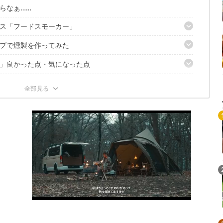
らなぁ……
ス「フードスモーカー」
プで燻製を作ってみた
でコンパクト
クチップ付き
」良かった点・気になった点
」はこんな人に良さそう
」