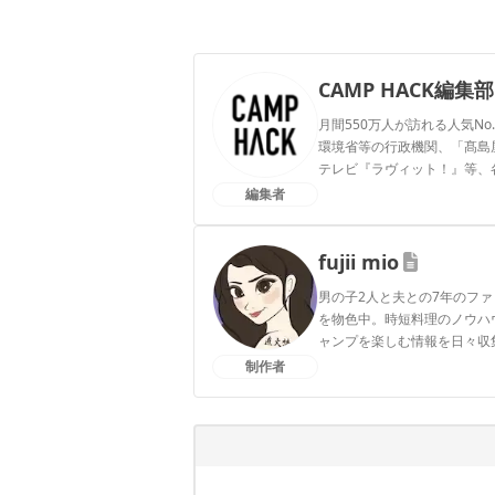
CAMP HACK編集部
月間550万人が訪れる人気No
環境省等の行政機関、「髙島屋」
テレビ『ラヴィット！』等、
編集者
CAMP HACK編集部のプ
fujii mio
男の子2人と夫との7年のフ
を物色中。時短料理のノウハ
ャンプを楽しむ情報を日々収
制作者
fujii mioのプロフィール