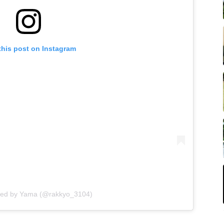
this post on Instagram
red by Yama (@rakkyo_3104)