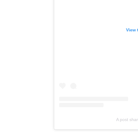
View 
A post sha