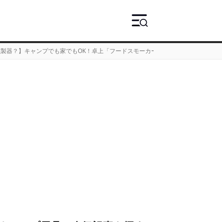
製器？】キャンプでも家でもOK！卓上「フードスモーカー」を使ってみた