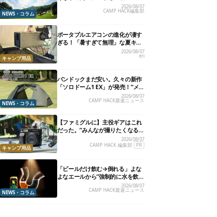
楽”と“大きな自然”で治癒。まだ間
2026/08/07
CAMP HACK編集部
に合います。
NEWS・コラム
ポータブルエアコンの進化が凄す
ぎる！「暑すぎて無理」な夏キャ
ンプを激変させる最新5選
2026/08/07
eri
キャンプ用品
バンドックまだ安い。久々の新作
「ソロドーム1 EX」が発売！“メ
ッシュインナー”だけでも使える
2026/08/07
CAMP HACK最速ニュース
よ【防災も◎】
NEWS・コラム
【ファミグルに】主役ギアはこれ
だった。“みんなが撮りたくなる
カメラ”が楽しすぎる！
2026/08/07
CAMP HACK 編集部
PR
キャンプ用品
「ビールだけ飲む→倒れる」よな
よなエールから“強制的に水を飲
まされる”グラスが発売
2026/08/07
CAMP HACK最速ニュース
NEWS・コラム