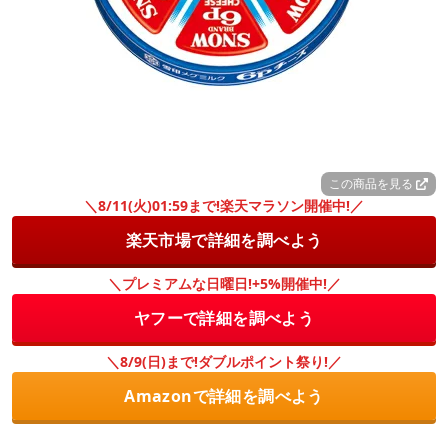
この商品を見る
＼8/11(火)01:59まで!楽天マラソン開催中!／
楽天市場で詳細を調べよう
＼プレミアムな日曜日!+5%開催中!／
ヤフーで詳細を調べよう
＼8/9(日)まで!ダブルポイント祭り!／
Amazonで詳細を調べよう