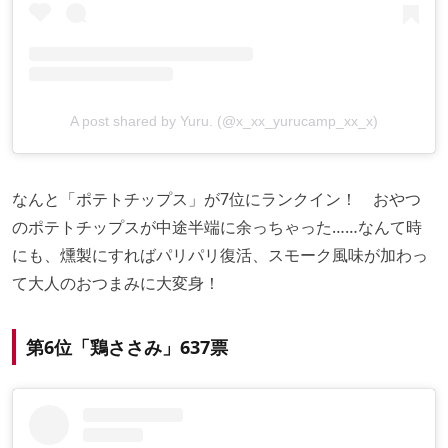
A post shared by Yuru. (@x_xx_yurucamp_xx_x)
なんと「ポテトチップス」が7位にランクイン！ おやつ
のポテトチップスが中途半端に余っちゃった……なんて時
にも、燻製にすればパリパリ復活、スモーク風味が加わっ
て大人のおつまみに大変身！
第6位「鶏ささみ」637票