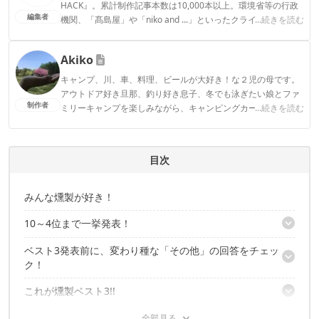
HACK』。累計制作記事本数は10,000本以上。環境省等の行政
編集者
機関、「髙島屋」や「niko and ...」といったクライアントとの
...続きを読む
連携実績多数。また、TBSテレビ『ラヴィット！』等、各メデ
ィアで登壇機会多数の編集部員も所属。
Akiko
CAMP HACK編集部のプロフィール
キャンプ、川、車、料理、ビールが大好き！な２児の母です。
アウトドア好き旦那、釣り好き息子、冬でも泳ぎたい娘とファ
制作者
ミリーキャンプを楽しみながら、キャンピングカー購入を計画
...続きを読む
中！
Akikoのプロフィール
目次
みんな燻製が好き！
10～4位まで一挙発表！
ベスト3発表前に、変わり種な「その他」の回答をチェッ
第10位「たらこ」379票
ク！
第9位「ほたて」479票
第8位「ソーセージ」505票
これが燻製ベスト3!!
マヨネーズ
第7位「ポテトチップス」606票
長ネギ
第6位「鶏ささみ」637票
燻製、やっぱり美味しい！