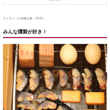
第3位「たまご」840票
べったら漬け
第5位「鮭・サーモン」707票
第2位「ベーコン」1,238票
第4位「たこ」760票
燻製器は何使う？
第1位「チーズ」1,891票
アイキャッチ画像出典：PIXTA
みんな燻製が好き！