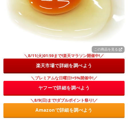
この商品を見る
＼8/11(火)01:59まで!楽天マラソン開催中!／
楽天市場で詳細を調べよう
＼プレミアムな日曜日!+5%開催中!／
ヤフーで詳細を調べよう
＼8/9(日)まで!ダブルポイント祭り!／
Amazonで詳細を調べよう