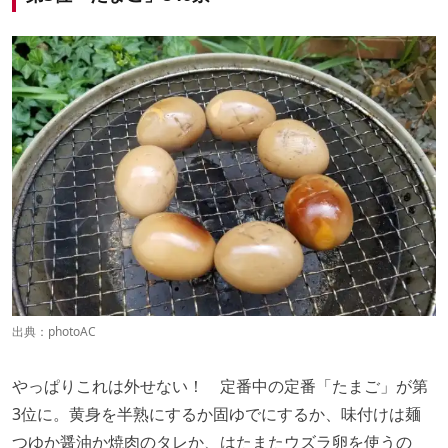
出典：
photoAC
やっぱりこれは外せない！ 定番中の定番「たまご」が第
3位に。黄身を半熟にするか固ゆでにするか、味付けは麺
つゆか醤油か焼肉のタレか、はたまたウズラ卵を使うの