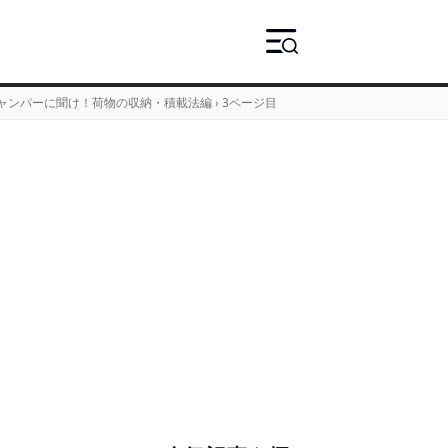
ママキャンパーに聞け！荷物の収納・積載法編
›
3ページ目