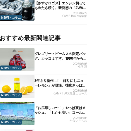
【さすがロゴス】エンジン切って
も冷たさ続く。新発想の「2WAY
仕様ボトルホルダー」が頼りにな
2026/07/29
CAMP HACK編集部
ります
NEWS・コラム
おすすめ最新関連記事
グレゴリー × ビームスの限定バッ
グ、カッコよすぎ。1990年から“3
年のみ使用”されていた、紫タグ
2026/08/06
松尾 慧
が復活
NEWS・コラム
3年ぶり新作…！「ほりにしニュ
ーレモン」が登場。後味さっぱり
の万能スパイス！【8月21日発
2026/08/06
CAMP HACK最速ニュース
売】
NEWS・コラム
「お尻涼しい〜！」やっぱ夏はメ
ッシュ。「しかも安い」コールマ
ン今年の新作は、カラーもさわや
2026/08/06
かないさちお
かです
NEWS・コラム