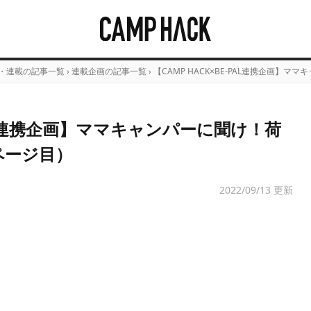
・連載の記事一覧
›
連載企画の記事一覧
›
【CAMP HACK×BE-PAL連携企画】
-PAL連携企画】ママキャンパーに聞け！荷
ページ目）
2022/09/13 更新
Loaded
:
/
Unmute
7.89%