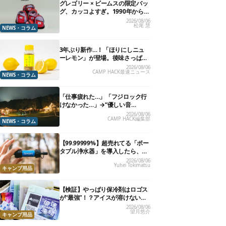
グレゴリー × ビームスの限定バッ
グ、カッコよすぎ。1990年から“3
年のみ使用”されていた、紫タグ
2026/08/06
松尾 慧
が復活
NEWS・コラム
3年ぶり新作…！「ほりにしニュ
ーレモン」が登場。後味さっぱり
の万能スパイス！【8月21日発
2026/08/06
CAMP HACK最速ニュース
売】
NEWS・コラム
「仕事疲れた…」「フジロック行
けなかった…」→“優しい音
楽”と“大きな自然”で治癒。まだ間
2026/08/06
CAMP HACK編集部
に合います。
NEWS・コラム
【99.99999%】超売れてる「ポー
タブル浄水器」を導入したら、防
災が明確に自分ごと化した
2026/08/06
Yuhei Tokimatsu
キャンプ用品
【検証】やっぱり保冷剤はロゴス
が“最強”！？アイスが溶けないっ
て本当か試してみた
2026/08/06
望月悠介
キャンプ用品