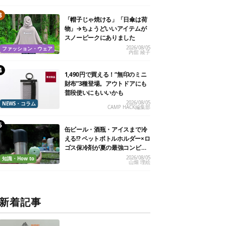
「帽子じゃ焼ける」「日傘は荷
物」→ちょうどいいアイテムが
スノーピークにありました
2026/08/05
ファッション・ウェア
内舘 綾子
1,490円で買える！“無印のミニ
財布”3種登場。アウトドアにも
普段使いにもいいかも
2026/08/05
NEWS・コラム
CAMP HACK編集部
缶ビール・酒瓶・アイスまで冷
える!? ペットボトルホルダー×ロ
ゴス保冷剤が夏の最強コンビだ
った
2026/08/05
知識・How to
山畑 理絵
新着記事