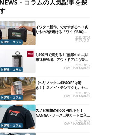
NEWS・コラムの人気記事を探
す
イワタニ新作、でかすぎる〜！炙
りやの2倍焼ける「ワイドBBQグ
リル」で“豪快焼肉”できるよ【再
2026/08/04
ずぼらまま
販開始】
NEWS・コラム
1,490円で買える！“無印のミニ財
布”3種登場。アウトドアにも普段
使いにもいいかも
2026/08/05
CAMP HACK編集部
NEWS・コラム
【ヘリノックス43%OFFは驚
き！】スノピ・テンマクも。セー
ル中の「見逃せないキャンプ道
2026/08/05
CAMP HACK編集部
具」12選
NEWS・コラム
スノピ衝撃の3,000円以下も！
NANGA・ノース…即カートに入
れたいアウトドアな「値下げ夏
2026/08/05
CAMP HACK編集部
服」13選
NEWS・コラム