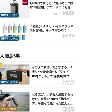
1,490円で買える！“無印のミニ財
布”3種登場。アウトドアにも普段
使いにもいいかも
2026/08/05
CAMP HACK編集部
NEWS・コラム
「全部かわいい」ハイドロフラス
ク新色5色。キッズ用なのに、大
人が欲しくなりました
2026/08/05
ずぼらまま
NEWS・コラム
人気記事
イワタニ新作、でかすぎる〜！
炙りやの2倍焼ける「ワイド
BBQグリル」で“豪快焼肉”でき
るよ【再販開始】
2026/08/04
NEWS・コラム
ずぼらまま
なるほど、ポチる人続出するわ
けだ。全長5.5cmの「極小ギ
ア」を使って分かったほんとの
魅力
2026/08/05
キャンプ用品
RYUCAMP