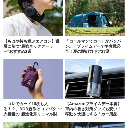
【もはや持ち運ぶエアコン】猛
「コールマンでカートがパンパ
暑に勝つ“最強ネッククーラ
ン…」プライムデーで争奪戦必
ー”おすすめ3選
至！夏の即戦力ギア27選
「コレでカード16枚も入
【Amazonプライムデー本番】
る！？」DOD新作はコンパクト×
車内の暑さ対策グッズも安い！
大容量の“超進化系ミニマル財
移動を快適にする「カー用品」
布”だ！
12選