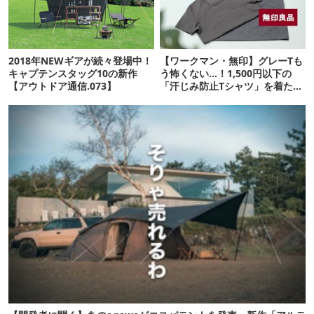
2018年NEWギアが続々登場中！
【ワークマン・無印】グレーTも
キャプテンスタッグ10の新作
う怖くない…！1,500円以下の
【アウトドア通信.073】
「汗じみ防止Tシャツ」を着たら
期待以上だった