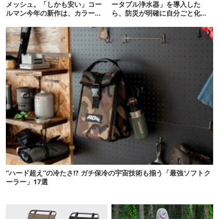
メッシュ。「しかも安い」コー
ータブル浄水器」を導入した
ルマン今年の新作は、カラーも
ら、防災が明確に自分ごと化し
さわやかです
た
“ハード超え”の冷たさ!? ガチ保冷の宇宙技術も揃う「最強ソフトク
ーラー」17選