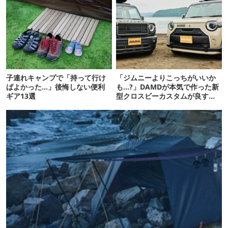
子連れキャンプで「持って行け
「ジムニーよりこっちがいいか
ばよかった…」後悔しない便利
も…?」DAMDが本気で作った新
ギア13選
型クロスビーカスタムが良すぎ
るぞ！