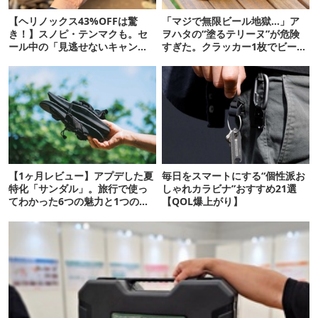
【ヘリノックス43%OFFは驚
「マジで無限ビール地獄…」ア
き！】スノピ・テンマクも。セ
ヲハタの“塗るテリーヌ”が危険
ール中の「見逃せないキャンプ
すぎた。クラッカー1枚でビール
道具」12選
が止まらない！
【1ヶ月レビュー】アプデした夏
毎日をスマートにする“個性派お
特化「サンダル」。旅行で使っ
しゃれカラビナ”おすすめ21選
てわかった6つの魅力と1つの注
【QOL爆上がり】
意点