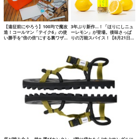
【遠征前にやろう】100均で魔改
3年ぶり新作…！「ほりにしニュ
造！コールマン「テイク6」の使
ーレモン」が登場。後味さっぱ
い勝手を“倍の倍”にする裏ワザ6
りの万能スパイス！【8月21日発
連発
売】