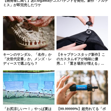
【開発者に聞く】あのogawaがコスパテントを発売。新作「アルテ
ミス」が即完売したワケ
キーンのサンダル、「名作」か
【キャプテンスタッグ新作】こ
「次世代定番」か。メンズ・レ
のカスタムギアが地味に優
ディースで選ぶなら？
秀…！「置き場所が増える」
「荷物が落ちない」
「お尻涼しい〜！」やっぱ夏は
【99.99999%】超売れてる「ポ