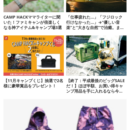
CAMP HACKママライターに聞
「仕事疲れた…」「フジロック
いた！ファミキャンが倍楽しく
行けなかった…」→“優しい音
なる神アイテム&キャンプ場3選
楽”と“大きな自然”で治癒。まだ
間に合います。
【11月キャンプくじ】抽選で2名
【終了：平成最後のビッグSALE
様に豪華賞品をプレゼント！
だ！】ほぼ半額、お買い得キャ
ンプ用品を手に入れるなら今が
チャンス