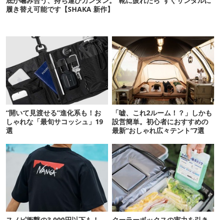
底が噛み合う、持ち運びカンタン。“靴に疲れたら”すぐサンダルに
履き替え可能です【SHAKA 新作】
“開いて見渡せる”進化系も！お
「嘘、これ2ルーム！？」しかも
しゃれな「最旬サコッシュ」19
設営簡単。初心者におすすめの
選
最新“おしゃれ広々テント”7選
スノピ衝撃の3,000円以下も！
クーラーボックスの実力を引き