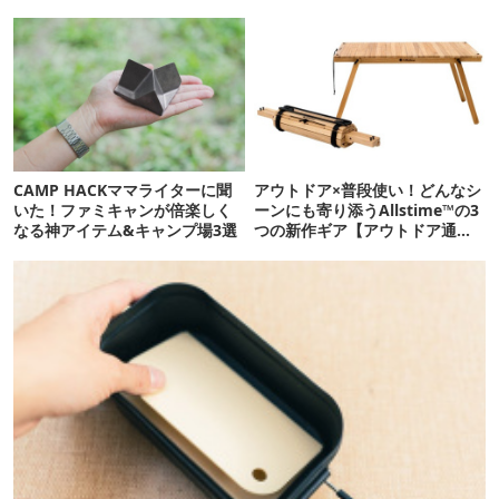
信.169】
CAMP HACKママライターに聞
アウトドア×普段使い！どんなシ
いた！ファミキャンが倍楽しく
ーンにも寄り添うAllstime™の3
なる神アイテム&キャンプ場3選
つの新作ギア【アウトドア通
信.149】