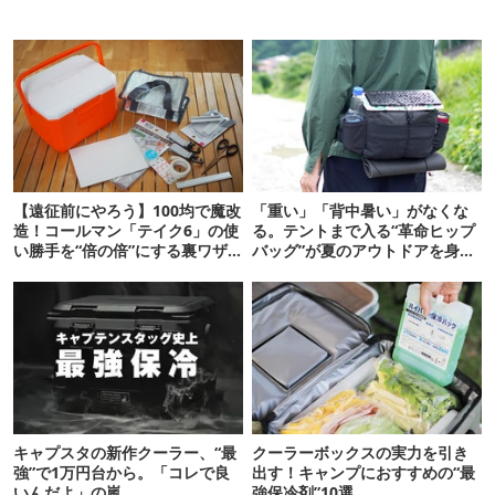
【遠征前にやろう】100均で魔改
「重い」「背中暑い」がなくな
造！コールマン「テイク6」の使
る。テントまで入る“革命ヒップ
い勝手を“倍の倍”にする裏ワザ6
バッグ”が夏のアウトドアを身軽
連発
にしてくれた
キャプスタの新作クーラー、“最
クーラーボックスの実力を引き
強”で1万円台から。「コレで良
出す！キャンプにおすすめの“最
いんだよ」の嵐
強保冷剤”10選