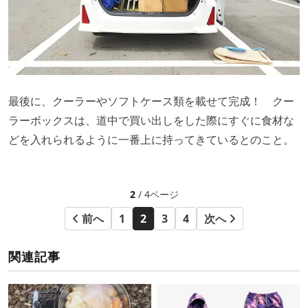
最後に、クーラーやソフトケース類を載せて完成！ クー
ラーボックスは、道中で買い出しをした際にすぐに食材な
どを入れられるように一番上に持ってきているとのこと。
2
/ 4ページ
前へ
1
2
3
4
次へ
関連記事