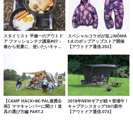
スタイリスト 平健一のアウトド
スペシャルコラボが並ぶNÒMA
ア ファッションテク講座#07：
t.d.のポップアップストア開催
春から初夏に、使いたいキャン
【アウトドア通信.252】
プギア！Part.2
【CAMP HACK×BE-PAL連携企
2018年NEWギアが続々登場中！
画】ママキャンパーに聞け！道
キャプテンスタッグ10の新作
具の選び方編 PART.2
【アウトドア通信.073】