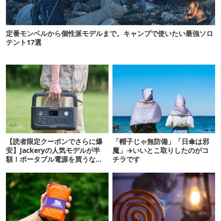
定番モンベルから個性派モデルまで。キャンプで使いたい最強ソロ
テント17選
【読者限定クーポンでさらに爆
「帽子じゃ無防備」「日傘は邪
安】Jackeryの人気モデルが半
魔」→いいとこ取りしたのがコ
額！ポータブル電源を買うなら
チラです
今が狙い目