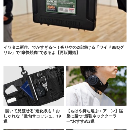
イワタニ新作、でかすぎる〜！炙りやの2倍焼ける「ワイドBBQグ
リル」で“豪快焼肉”できるよ【再販開始】
“開いて見渡せる”進化系も！お
【もはや持ち運ぶエアコン】猛
しゃれな「最旬サコッシュ」19
暑に勝つ“最強ネッククーラ
選
ー”おすすめ3選