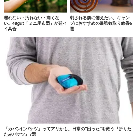
濡れない・汚れない・痛くな
刺される前に備えたい。キャン
い。48gの「ミニ座布団」が超イ
プにおすすめの最強蚊取り線香6
イ具合
選
「カバンにバケツ」ってアリかも。日常の“困った”を救う『折りた
たみバケツ』7選