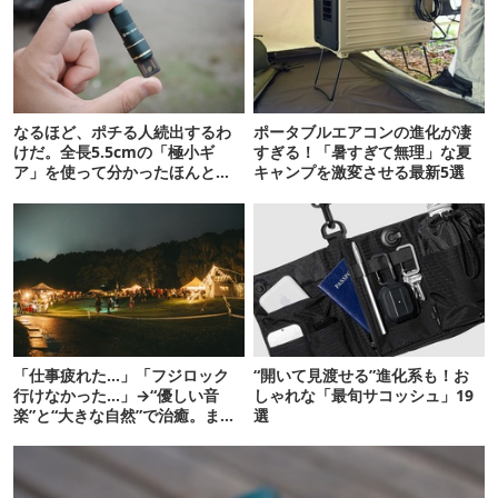
なるほど、ポチる人続出するわ
ポータブルエアコンの進化が凄
けだ。全長5.5cmの「極小ギ
すぎる！「暑すぎて無理」な夏
ア」を使って分かったほんとの
キャンプを激変させる最新5選
魅力
「仕事疲れた…」「フジロック
“開いて見渡せる”進化系も！お
行けなかった…」→“優しい音
しゃれな「最旬サコッシュ」19
楽”と“大きな自然”で治癒。まだ
選
間に合います。