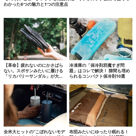
わかった6つの魅力と1つの注意点
【革命】疲れないのにかさばら
冷凍庫の「保冷剤邪魔すぎ問
ない。スポサンみたいに履ける
題」はコレで解決！ 隙間も埋め
「リカバリーサンダル」が大本
られるコンパクト保冷剤10選
命！
全米大ヒットの“こぼれないモデ
布団みたいにゆったり眠れる！