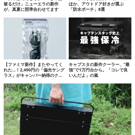
被るだけ」ニューエラの新作
ほか、アウトドア好きが選ぶ
が、真夏に照準合わせてます
「防水ポーチ」8選
【ファミマ新作】またやってく
キャプスタの新作クーラー、“最
れた…！2,490円の「偏光サング
強”で1万円台から。「コレで良
ラス」がキャンパー納得のクオ
いんだよ」の嵐
リティ