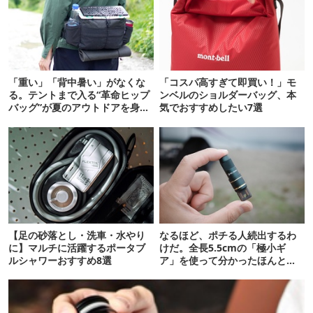
「重い」「背中暑い」がなくな
「コスパ高すぎて即買い！」モ
る。テントまで入る“革命ヒップ
ンベルのショルダーバッグ、本
バッグ”が夏のアウトドアを身軽
気でおすすめしたい7選
にしてくれた
【足の砂落とし・洗車・水やり
なるほど、ポチる人続出するわ
に】マルチに活躍するポータブ
けだ。全長5.5cmの「極小ギ
ルシャワーおすすめ8選
ア」を使って分かったほんとの
魅力