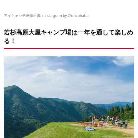
若杉高原大屋キャンプ場の魅力② 星空ハイキング
若杉高原おおやキャンプ場の星空と絶景で癒されよう！
トイレや炊事棟など、設備は清潔？
若杉高原大屋キャンプ場の魅力③ 温泉施設あり！
管理人さんの対応は？
アイキャッチ画像出典：instagram by @
ericohatta
雨の日でも楽しめる？
ハイシーズンの混雑状況はどんな感じ？
若杉高原大屋キャンプ場は一年を通して楽しめ
キャンプ場のココが良かった！ココが残念だった…
る！