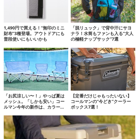
1,490円で買える！“無印のミニ
「脱リュック」で背中汗にサヨ
財布”3種登場。アウトドアにも
ナラ！水筒もファンも入る“大人
普段使いにもいいかも
の極軽ナップサック”7選
「お尻涼しい〜！」やっぱ夏は
【定番だけじゃもったいない】
メッシュ。「しかも安い」コー
コールマンの“今どき”クーラー
ルマン今年の新作は、カラーも
ボックス7選！
さわやかです