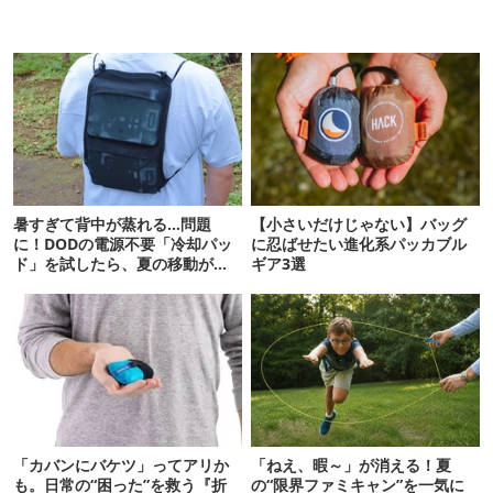
暑すぎて背中が蒸れる…問題
【小さいだけじゃない】バッグ
に！DODの電源不要「冷却パッ
に忍ばせたい進化系パッカブル
ド」を試したら、夏の移動がラ
ギア3選
クになった
「カバンにバケツ」ってアリか
「ねえ、暇～」が消える！夏
も。日常の“困った”を救う『折
の“限界ファミキャン”を一気に