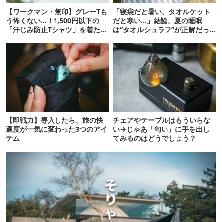
【ワークマン・無印】グレーTも
「寝袋だと暑い、タオルケット
う怖くない…！1,500円以下の
だと寒い…」結論、夏の睡眠
「汗じみ防止Tシャツ」を着たら
は“タオルシュラフ”が正解だっ
期待以上だった
た
【即戦力】導入したら、旅の快
チェアやテーブルはもういらな
適度が一気に変わった3つのアイ
い→じゃあ「匂い」に手を出し
テム
てみるのはどうでしょう？