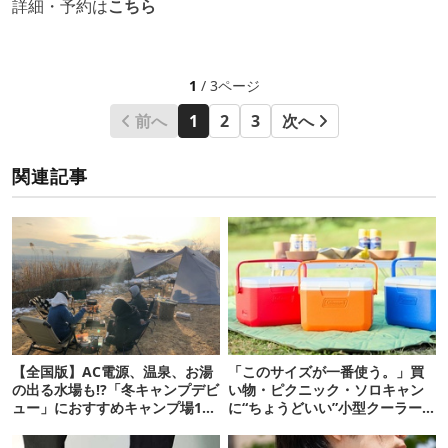
詳細・予約は
こちら
1
/ 3ページ
前へ
1
2
3
次へ
関連記事
【全国版】AC電源、温泉、お湯
「このサイズが一番使う。」買
の出る水場も!?「冬キャンプデビ
い物・ピクニック・ソロキャン
ュー」におすすめキャンプ場10
に“ちょうどいい”小型クーラー
選
ボックス13選