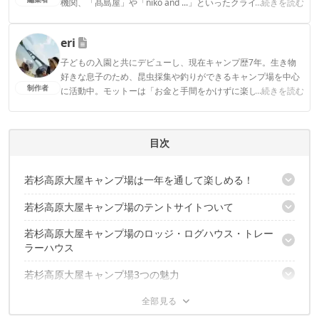
機関、「髙島屋」や「niko and ...」といったクライアントとの
...続きを読む
連携実績多数。また、TBSテレビ『ラヴィット！』等、各メデ
ィアで登壇機会多数の編集部員も所属。
eri
CAMP HACK編集部のプロフィール
子どもの入園と共にデビューし、現在キャンプ歴7年。生き物
好きな息子のため、昆虫採集や釣りができるキャンプ場を中心
制作者
に活動中。モットーは「お金と手間をかけずに楽しく！」とい
...続きを読む
うコスパ重視の庶民派ファミリーキャンパー。お気に入りのブ
ランドはWAQとDOD。
eriのプロフィール
目次
若杉高原大屋キャンプ場は一年を通して楽しめる！
若杉高原大屋キャンプ場のテントサイトついて
予約OK！若杉高原大屋キャンプ場の概要
若杉高原大屋キャンプ場のロッジ・ログハウス・トレー
先着7名！絶景テント（キャンプ）体験サイト
ラーハウス
初心者&ファミリーにおすすめ！芝生キャンプ体験サイト
プライベート感を重視したい！こもれびの森サイト
若杉高原大屋キャンプ場3つの魅力
ゲレンデに隣接しているトレーラーハウス
木の温もりに包まれたログハウス
若杉高原大屋キャンプ場の評価は？口コミを総チェック
若杉高原大屋キャンプ場の魅力① アクティビティが満載