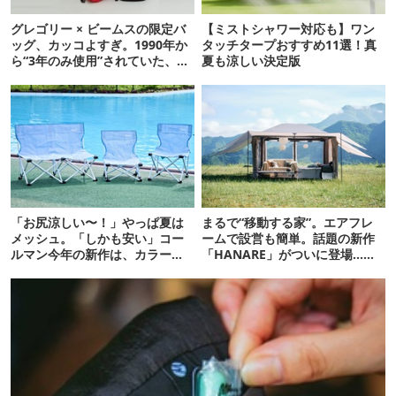
グレゴリー × ビームスの限定バ
【ミストシャワー対応も】ワン
ッグ、カッコよすぎ。1990年か
タッチタープおすすめ11選！真
ら“3年のみ使用”されていた、紫
夏も涼しい決定版
タグが復活
「お尻涼しい〜！」やっぱ夏は
まるで“移動する家”。エアフレ
メッシュ。「しかも安い」コー
ームで設営も簡単。話題の新作
ルマン今年の新作は、カラーも
「HANARE」がついに登場…！
さわやかです
【07/24予約開始】