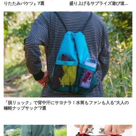
りたたみバケツ』7選
盛り上げるサプライズ遊び道具7
選
「脱リュック」で背中汗にサヨナラ！水筒もファンも入る“大人の
極軽ナップサック”7選