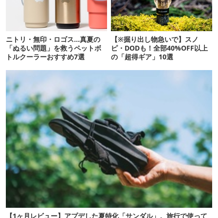
ニトリ・無印・ロゴス…真夏の
【※掘り出し物急いで】スノ
「ぬるい問題」を救うペットボ
ピ・DODも！全部40%OFF以上
トルクーラーおすすめ7選
の「超得ギア」10選
【1ヶ月レビュー】アプデした夏特化「サンダル」。旅行で使って