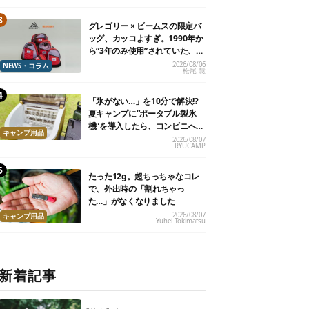
グレゴリー × ビームスの限定バ
ッグ、カッコよすぎ。1990年か
ら“3年のみ使用”されていた、紫
タグが復活
2026/08/06
NEWS・コラム
松尾 慧
「氷がない…」を10分で解決!?
夏キャンプに“ポータブル製氷
機”を導入したら、コンビニへ走
キャンプ用品
る必要がなくなった
2026/08/07
RYUCAMP
たった12g。超ちっちゃなコレ
で、外出時の「割れちゃっ
た…」がなくなりました
2026/08/07
キャンプ用品
Yuhei Tokimatsu
新着記事