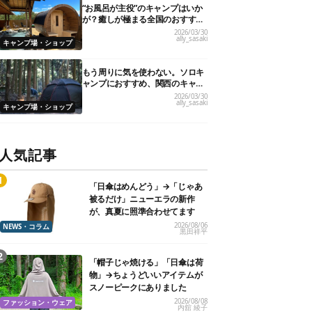
“お風呂が主役”のキャンプはいか
が？癒しが極まる全国のおすすめ
キャンプ場10選！
2026/03/30
ally_sasaki
キャンプ場・ショップ
もう周りに気を使わない。ソロキ
ャンプにおすすめ、関西のキャン
プ場21選
2026/03/30
ally_sasaki
キャンプ場・ショップ
人気記事
「日傘はめんどう」→「じゃあ
被るだけ」ニューエラの新作
が、真夏に照準合わせてます
2026/08/06
NEWS・コラム
黒田祥平
「帽子じゃ焼ける」「日傘は荷
物」→ちょうどいいアイテムが
スノーピークにありました
2026/08/08
ファッション・ウェア
内舘 綾子