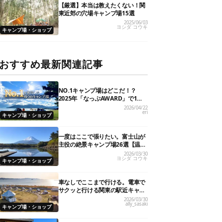
【厳選】本当は教えたくない！関
東近郊の穴場キャンプ場15選
2025/06/03
ヨシダ コウキ
キャンプ場・ショップ
おすすめ最新関連記事
NO.1キャンプ場はどこだ！？
2025年「なっぷAWARD」で1位
を獲得した人気6施設を大発表
2026/04/22
eri
キャンプ場・ショップ
一度はここで張りたい。富士山が
主役の絶景キャンプ場26選【温泉
や初心者向けまで】
2026/03/30
ヨシダ コウキ
キャンプ場・ショップ
車なしでここまで行ける。電車で
サクッと行ける関東の駅近キャン
プ場18選
2026/03/30
ally_sasaki
キャンプ場・ショップ