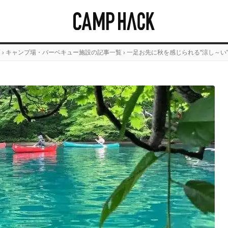
覧
›
キャンプ場・バーベキュー施設の記事一覧
›
一足お先に秋を感じられる“涼し～い”