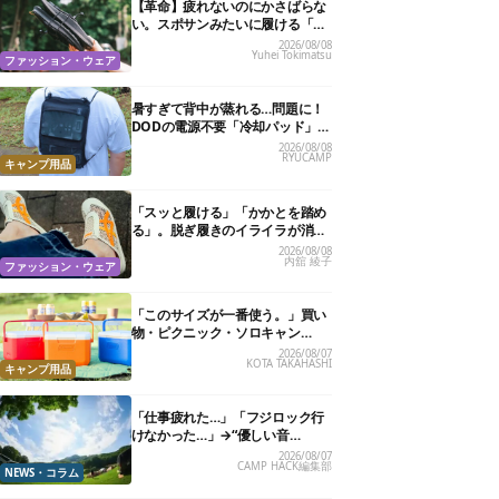
【革命】疲れないのにかさばらな
い。スポサンみたいに履ける「リ
カバリーサンダル」が大本命！
2026/08/08
Yuhei Tokimatsu
ファッション・ウェア
暑すぎて背中が蒸れる…問題に！
DODの電源不要「冷却パッド」を
試したら、夏の移動がラクになっ
2026/08/08
RYUCAMP
た
キャンプ用品
「スッと履ける」「かかとを踏め
る」。脱ぎ履きのイライラが消え
る快適“スニーカーサンダル”6選
2026/08/08
内舘 綾子
ファッション・ウェア
「このサイズが一番使う。」買い
物・ピクニック・ソロキャン
に“ちょうどいい”小型クーラーボ
2026/08/07
KOTA TAKAHASHI
ックス13選
キャンプ用品
「仕事疲れた…」「フジロック行
けなかった…」→“優しい音
楽”と“大きな自然”で治癒。まだ間
2026/08/07
CAMP HACK編集部
に合います。
NEWS・コラム