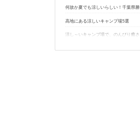
何故か夏でも涼しいらしい！千葉県勝
高地にある涼しいキャンプ場5選
1｜TAKIVILLAGE【千葉県いすみ市】
2｜プライベートガーデン ザ ウエス
3｜RECAMP勝浦【千葉県勝浦市】
涼し～いキャンプ場で、のんびり癒さ
6｜無印良品カンパーニャ嬬恋キャン
4｜グリーンファームおおたき戸田オ
7｜胡桃島キャンプ場【岐阜県】
5｜キャンピングヒルズ鴨川【千葉県
8｜十和田市営宇樽部キャンプ場【青
✔こちらの記事もおすすめ
9｜月山・弓張平オートキャンプ場【
10｜田沢湖キャンプ場【秋田県】