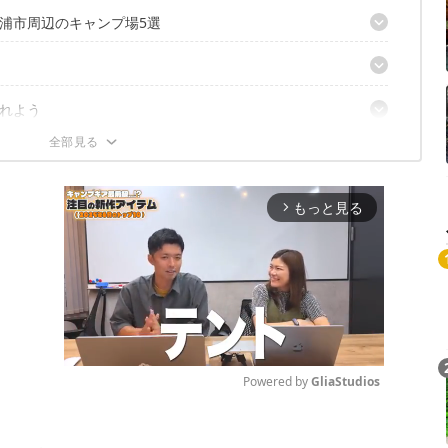
浦市周辺のキャンプ場5選
ト【千葉県いすみ市】
れよう
プ場【群馬県】
ートキャンプ場【千葉県夷隅郡】
鴨川市】
森県】
山形県】
もっと見る
arrow_forward_ios
Powered by 
GliaStudios
Mute