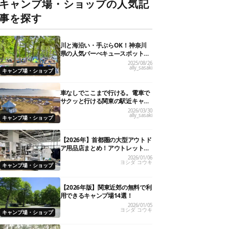
キャンプ場・ショップの人気記
事を探す
川と海沿い・手ぶらOK！神奈川
県の人気バーべキュ―スポット20
選
2025/08/26
ally_sasaki
キャンプ場・ショップ
車なしでここまで行ける。電車で
サクッと行ける関東の駅近キャン
プ場18選
2026/03/30
ally_sasaki
キャンプ場・ショップ
【2026年】首都圏の大型アウトド
ア用品店まとめ！アウトレット情
報も
2026/01/06
ヨシダ コウキ
キャンプ場・ショップ
【2026年版】関東近郊の無料で利
用できるキャンプ場14選！
2026/01/05
ヨシダ コウキ
キャンプ場・ショップ