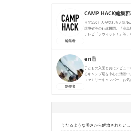
CAMP HACK編集部
月間550万人が訪れる人気No
環境省等の行政機関、「髙島屋」
テレビ『ラヴィット！』等、
編集者
CAMP HACK編集部のプ
eri
子どもの入園と共にデビュー
るキャンプ場を中心に活動中
ファミリーキャンパー。お気に
制作者
eriのプロフィール
うだるような暑さから解放されたい…