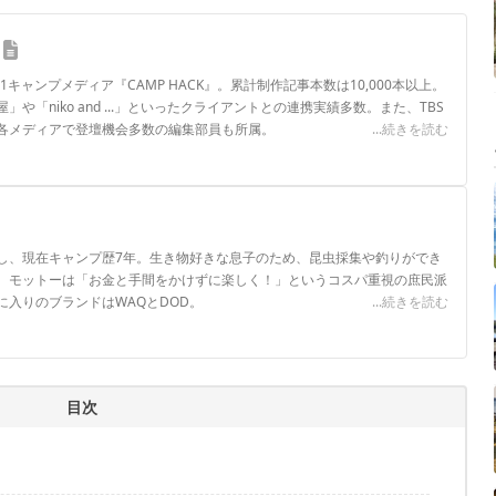
.1キャンプメディア『CAMP HACK』。累計制作記事本数は10,000本以上。
や「niko and ...」といったクライアントとの連携実績多数。また、TBS
各メディアで登壇機会多数の編集部員も所属。
...続きを読む
ロフィール
し、現在キャンプ歴7年。生き物好きな息子のため、昆虫採集や釣りができ
。モットーは「お金と手間をかけずに楽しく！」というコスパ重視の庶民派
入りのブランドはWAQとDOD。
...続きを読む
目次